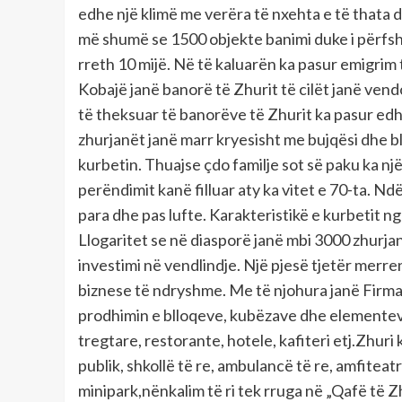
edhe një klimë me verëra të nxehta e të thata d
më shumë se 1500 objekte banimi duke i përfsh
rreth 10 mijë. Në të kaluarën ka pasur emigrim
Kobajë janë banorë të Zhurit të cilët janë vend
të theksuar të banorëve të Zhurit ka pasur edhe
zhurjanët janë marr kryesisht me bujqësi dhe ble
kurbetin. Thuajse çdo familje sot së paku ka një
perëndimit kanë filluar aty ka vitet e 70-ta. Nd
para dhe pas lufte. Karakteristikë e kurbetit n
Llogaritet se në diasporë janë mbi 3000 zhurjan
investimi në vendlindje. Një pjesë tjetër merre
biznese të ndryshme. Me të njohura janë Firma
prodhimin e blloqeve, kubëzave dhe elementeve 
tregtare, restorante, hotele, kafiteri etj.Zhuri 
publik, shkollë të re, ambulancë të re, amfiteatr
minipark,nënkalim të ri tek rruga në „Qafë të Z