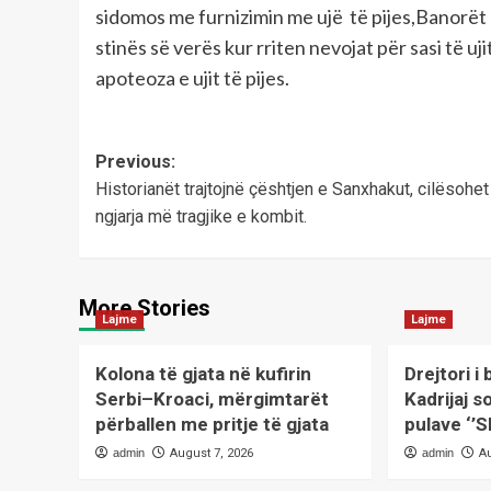
sidomos me furnizimin me ujë të pijes,Banorët
stinës së verës kur rriten nevojat për sasi të uj
apoteoza e ujit të pijes.
Post
Previous:
Historianët trajtojnë çështjen e Sanxhakut, cilësohet
navigation
ngjarja më tragjike e kombit.
More Stories
Lajme
Lajme
Kolona të gjata në kufirin
Drejtori i
Serbi–Kroaci, mërgimtarët
Kadrijaj s
përballen me pritje të gjata
pulave ‘’S
admin
August 7, 2026
admin
A