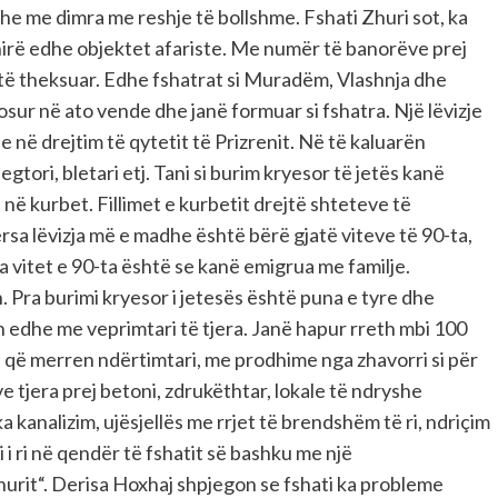
he me dimra me reshje të bollshme. Fshati Zhuri sot, ka
irë edhe objektet afariste. Me numër të banorëve prej
 të theksuar. Edhe fshatrat si Muradëm, Vlashnja dhe
osur në ato vende dhe janë formuar si fshatra. Një lëvizje
 në drejtim të qytetit të Prizrenit. Në të kaluarën
gtori, bletari etj. Tani si burim kryesor të jetës kanë
 në kurbet. Fillimet e kurbetit drejtë shteteve të
ërsa lëvizja më e madhe është bërë gjatë viteve të 90-ta,
ga vitet e 90-ta është se kanë emigrua me familje.
. Pra burimi kryesor i jetesës është puna e tyre dhe
n edhe me veprimtari të tjera. Janë hapur rreth mbi 100
 që merren ndërtimtari, me prodhime nga zhavorri si për
tjera prej betoni, zdrukëthtar, lokale të ndryshe
ka kanalizim, ujësjellës me rrjet të brendshëm të ri, ndriçim
i i ri në qendër të fshatit së bashku me një
hurit“. Derisa Hoxhaj shpjegon se fshati ka probleme