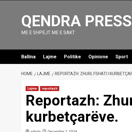
Skip
to
QENDRA PRESS
content
ME E SHPEJT ME E SAKT
Ballina
Lajme
Politike
Opinione
Sport
HOME
LAJME
REPORTAZH: ZHURI, FSHATI I KURBETÇA
Lajme
reportazh
Reportazh: Zhuri
kurbetçarëve.
admin
December 7, 2024