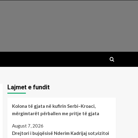
Lajmet e fundit
Kolona të gjata në kufirin Serbi–Kroaci,
mërgimtarët përballen me pritje të gjata
August 7, 2026
Drejtori i bujqësisë Nderim Kadrijaj sot,vizitoi