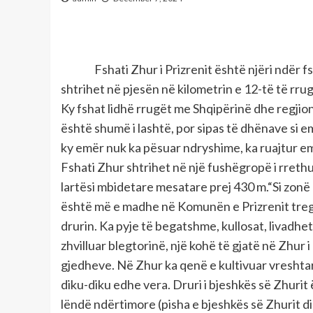
Fshati Zhur i Prizrenit është njëri ndër fsh
shtrihet në pjesën në kilometrin e 12-të të rru
Ky fshat lidhë rrugët me Shqipërinë dhe regji
është shumë i lashtë, por sipas të dhënave si e
ky emër nuk ka pësuar ndryshime, ka ruajtur emr
Fshati Zhur shtrihet në një fushëgropë i rrethu
lartësi mbidetare mesatare prej 430 m.“Si zonë
është më e madhe në Komunën e Prizrenit trego
drurin. Ka pyje të begatshme, kullosat, livadhe
zhvilluar blegtorinë, një kohë të gjatë në Zhur 
gjedheve. Në Zhur ka qenë e kultivuar vreshtar
diku-diku edhe vera. Druri i bjeshkës së Zhurit
lëndë ndërtimore (pisha e bjeshkës së Zhurit di