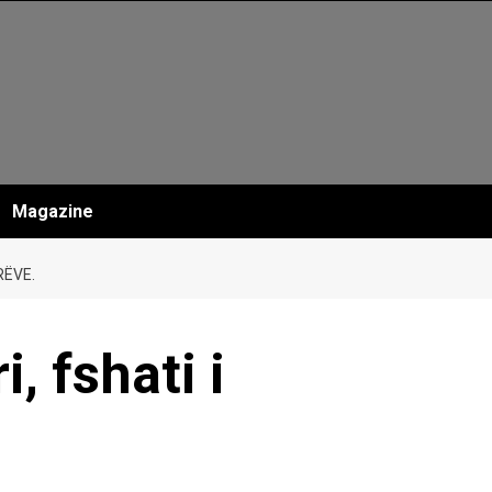
Magazine
RËVE.
, fshati i