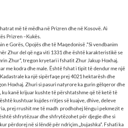
atrat më të mëdha në Prizren dhe në Kosovë. Ai
gës Prizren –Kukës.
onin e Gorës, Opojës dhe të Maqedonisë .“Si vendbanim
mër Zhur del që nga viti 1331 dhe është karakteristikë se
in Zhur”, tregon kryetari i fshatit Zhur Jakup Hoxhaj.
ar me kodra dhe male. Është fshat i tipit të dendur me një
 Kadastrale ka një sipërfaqe prej 4021 hektarësh dhe
n Hoxhaj. Zhuri si pasuri natyrore ka gurin gëlqeror dhe
t, ku kanë krijuar kushte të përshtatshme që të ketë të
i është kushtuar kujdes rritjes së kuajve, dhive, deleve
ia, prej rrushit me të madh prodhohej lëngu i pekmezit e
 është shfrytëzuar dhe shfrytëzohet për djegie dhe si
kur përdorej në si lëndë për ndriçim.„bujashka“. Fshati ka