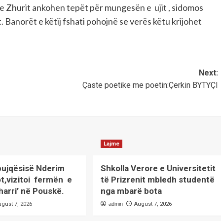
 e Zhurit ankohen tepët për mungesën e ujit , sidomos
it. Banorët e këtij fshati pohojnë se verës këtu krijohet
Next:
Çaste poetike me poetin:Çerkin BYTYÇI
Lajme
 bujqësisë Nderim
Shkolla Verore e Universitetit
ot,vizitoi fermën e
të Prizrenit mbledh studentë
harri’ në Pouskë.
nga mbarë bota
ugust 7, 2026
admin
August 7, 2026