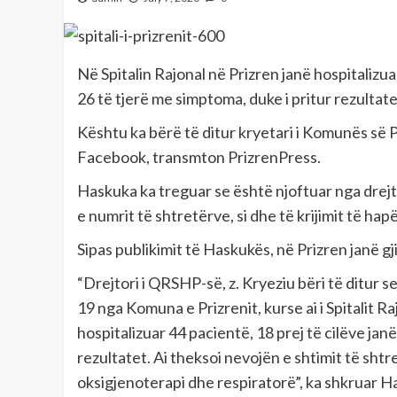
Në Spitalin Rajonal në Prizren janë hospitalizu
26 të tjerë me simptoma, duke i pritur rezultate
Kështu ka bërë të ditur kryetari i Komunës së
Facebook, transmton PrizrenPress.
Haskuka ka treguar se është njoftuar nga drejtor
e numrit të shtretërve, si dhe të krijimit të ha
Sipas publikimit të Haskukës, në Prizren janë gj
“Drejtori i QRSHP-së, z. Kryeziu bëri të ditur 
19 nga Komuna e Prizrenit, kurse ai i Spitalit Raj
hospitalizuar 44 pacientë, 18 prej të cilëve jan
rezultatet. Ai theksoi nevojën e shtimit të shtre
oksigjenoterapi dhe respiratorë”, ka shkruar H