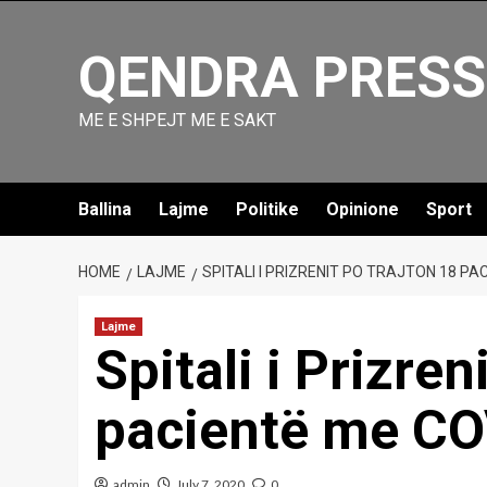
Skip
to
QENDRA PRESS
content
ME E SHPEJT ME E SAKT
Ballina
Lajme
Politike
Opinione
Sport
HOME
LAJME
SPITALI I PRIZRENIT PO TRAJTON 18 PA
Lajme
Spitali i Prizren
pacientë me C
admin
July 7, 2020
0