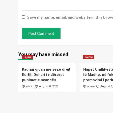
Save my name, email, and website in this brow
You may have missed
Lajme
Lajme
Kadriaj gjuan me vezë drejt
Hapet ChilliFest
Kurtit, Dehari i ndërpret
të Madhe, në fo
punimet e seancës
promovimi i peri
admin
August 8, 2026
admin
August 8,