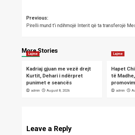
Post
Previous:
Pirelli mund t’i ndihmojë Interit që ta transferojë Me
navigation
More Stories
Lajme
Lajme
Kadriaj gjuan me vezë drejt
Hapet Chi
Kurtit, Dehari i ndërpret
të Madhe,
punimet e seancës
promovimi
admin
August 8, 2026
admin
A
Leave a Reply