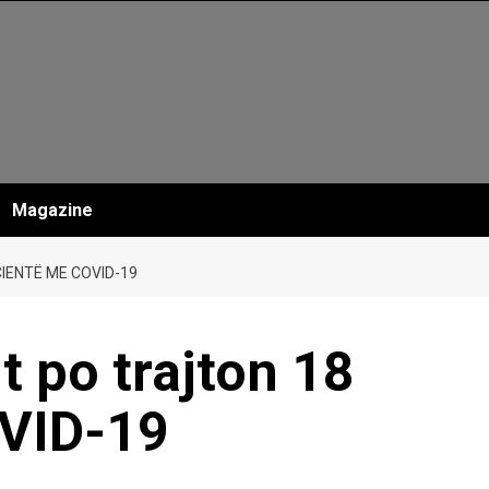
Magazine
CIENTË ME COVID-19
it po trajton 18
OVID-19