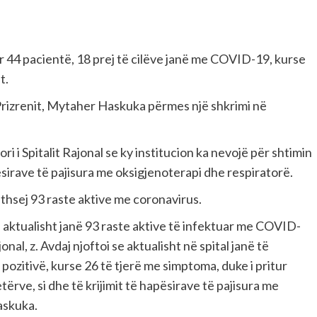
ar 44 pacientë, 18 prej të cilëve janë me COVID-19, kurse
t.
 Prizrenit, Mytaher Haskuka përmes një shkrimi në
i i Spitalit Rajonal se ky institucion ka nevojë për shtimin
pësirave të pajisura me oksigjenoterapi dhe respiratorë.
ithsej 93 raste aktive me coronavirus.
se aktualisht janë 93 raste aktive të infektuar me COVID-
onal, z. Avdaj njoftoi se aktualisht në spital janë të
ë pozitivë, kurse 26 të tjerë me simptoma, duke i pritur
tërve, si dhe të krijimit të hapësirave të pajisura me
askuka.