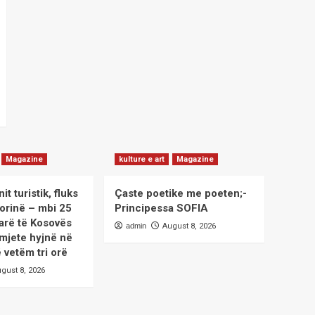
Magazine
kulture e art
Magazine
it turistik, fluks
Çaste poetike me poeten;-
Morinë – mbi 25
Principessa SOFIA
tarë të Kosovës
admin
August 8, 2026
 mjete hyjnë në
 vetëm tri orë
gust 8, 2026