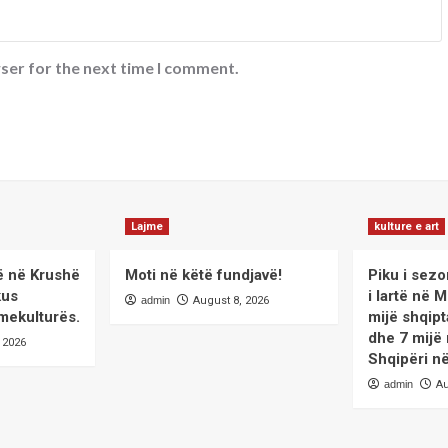
ser for the next time I comment.
Lajme
kulture e art
ë në Krushë
Moti në këtë fundjavë!
Piku i sezon
kus
i lartë në 
admin
August 8, 2026
mekulturës.
mijë shqip
dhe 7 mijë
 2026
Shqipëri në
admin
Au