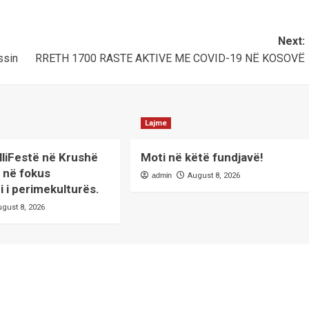
Next:
ssin
RRETH 1700 RASTE AKTIVE ME COVID-19 NË KOSOVË
Lajme
lliFestë në Krushë
Moti në këtë fundjavë!
 në fokus
admin
August 8, 2026
 i perimekulturës.
ugust 8, 2026