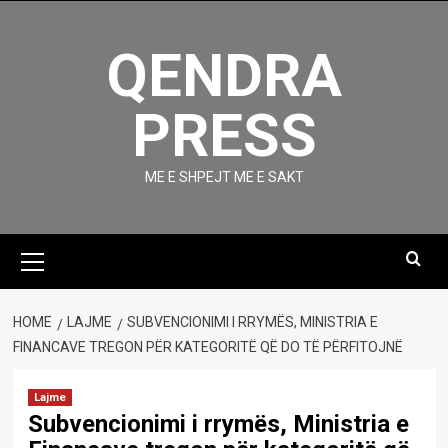
Skip
to
QENDRA
content
PRESS
ME E SHPEJT ME E SAKT
Primary
Menu
HOME
LAJME
SUBVENCIONIMI I RRYMËS, MINISTRIA E
FINANCAVE TREGON PËR KATEGORITË QË DO TË PËRFITOJNË
Lajme
Subvencionimi i rrymës, Ministria e