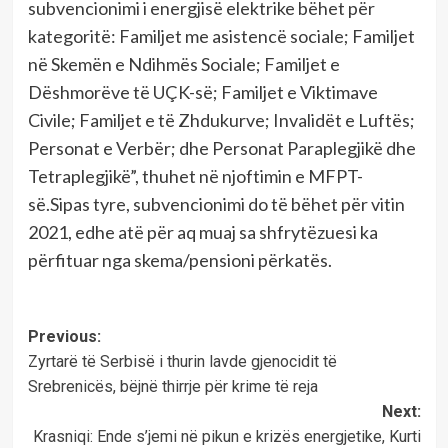
subvencionimi i energjisë elektrike bëhet për
kategoritë: Familjet me asistencë sociale; Familjet
në Skemën e Ndihmës Sociale; Familjet e
Dëshmorëve të UÇK-së; Familjet e Viktimave
Civile; Familjet e të Zhdukurve; Invalidët e Luftës;
Personat e Verbër; dhe Personat Paraplegjikë dhe
Tetraplegjikë”, thuhet në njoftimin e MFPT-
së.Sipas tyre, subvencionimi do të bëhet për vitin
2021, edhe atë për aq muaj sa shfrytëzuesi ka
përfituar nga skema/pensioni përkatës.
Post
Previous:
Zyrtarë të Serbisë i thurin lavde gjenocidit të
navigation
Srebrenicës, bëjnë thirrje për krime të reja
Next:
Krasniqi: Ende s’jemi në pikun e krizës energjetike, Kurti