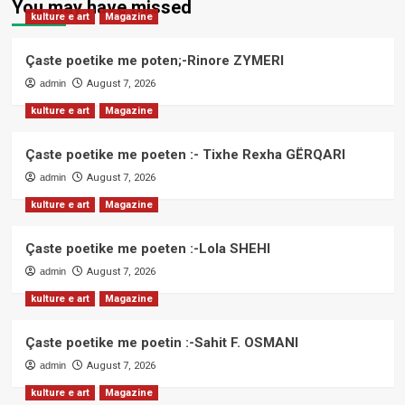
You may have missed
kulture e art
Magazine
Çaste poetike me poten;-Rinore ZYMERI
admin
August 7, 2026
kulture e art
Magazine
Çaste poetike me poeten :- Tixhe Rexha GËRQARI
admin
August 7, 2026
kulture e art
Magazine
Çaste poetike me poeten :-Lola SHEHI
admin
August 7, 2026
kulture e art
Magazine
Çaste poetike me poetin :-Sahit F. OSMANI
admin
August 7, 2026
kulture e art
Magazine