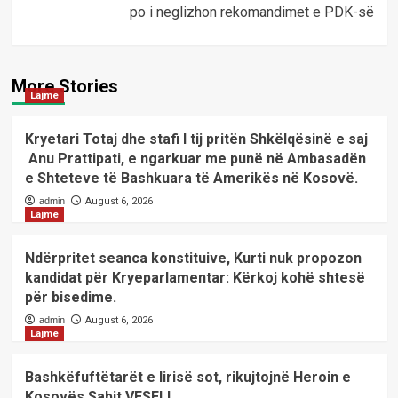
po i neglizhon rekomandimet e PDK-së
More Stories
Lajme
Kryetari Totaj dhe stafi I tij pritën Shkëlqësinë e saj
Anu Prattipati, e ngarkuar me punë në Ambasadën
e Shteteve të Bashkuara të Amerikës në Kosovë.
admin
August 6, 2026
Lajme
Ndërpritet seanca konstituive, Kurti nuk propozon
kandidat për Kryeparlamentar: Kërkoj kohë shtesë
për bisedime.
admin
August 6, 2026
Lajme
Bashkëfuftëtarët e lirisë sot, rikujtojnë Heroin e
Kosovës Sabit VESELI.