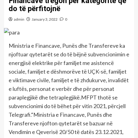
Financave tregon për kategoritë që
do të përfitojnë
admin
January 3, 2022
0
Ministria e Financave, Punës dhe Transfereve ka
njoftuar qytetarët se do të bëjnë subvencionimin e
energjisë elektrike për familjet me asistencë
sociale, familjet e dëshmorëve të UÇK-së, familjet
e viktimave civile, familjet e të zhdukurve, invalidët
e luftës, personat e verbër dhe për personat
paraplegjikë dhe tetraplegjikë.MFPT thotë se
subvencionimi do të bëhet për vitin 2021, përcjell
Telegrafi.“Ministria e Financave, Punës dhe
Transfereve njofton qytetarët se bazuar në
Vendimin e Qeverisë 20/50 të datës 23.12.2021,