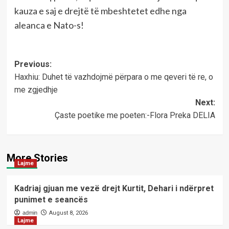
kauza e saj e drejtë të mbeshtetet edhe nga
aleanca e Nato-s!
Post
Previous:
Haxhiu: Duhet të vazhdojmë përpara o me qeveri të re, o
navigation
me zgjedhje
Next:
Çaste poetike me poeten:-Flora Preka DELIA
More Stories
Lajme
Kadriaj gjuan me vezë drejt Kurtit, Dehari i ndërpret
punimet e seancës
admin
August 8, 2026
Lajme