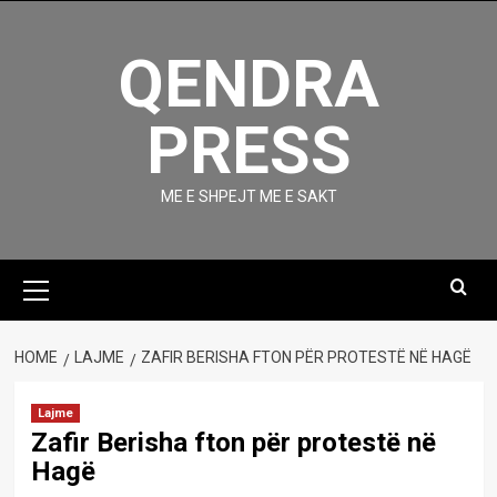
Skip
to
QENDRA
content
PRESS
ME E SHPEJT ME E SAKT
Primary
Menu
HOME
LAJME
ZAFIR BERISHA FTON PËR PROTESTË NË HAGË
Lajme
Zafir Berisha fton për protestë në
Hagë