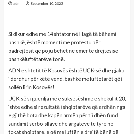
admin
September 10, 2025
Si dikur edhe me 14 shtator në Hagë të bëhemi
bashkë, është momenti me protestu për
padrejtësit që po ju bëhet në emër të drejtësisë
bashkëluftëtarëve tonë.
ADN e shtetit të Kosovës është UÇK-së dhe gjaku
i derdhur për këtë vend, bashkë me luftetarët që i
sollën lirin Kosovës!
UÇK-së si guerilja më e suksesëshme e shekullit 20,
ishte edhe si rezultatë i shqiptarëve që erdhën nga
e gjithë bota dhe kapën armën për t’i dhën fund
sundimit serbo-sllavë dhe argatëve të tyre në
tokat shqiptare, e që me luftën e drejtë bënë që