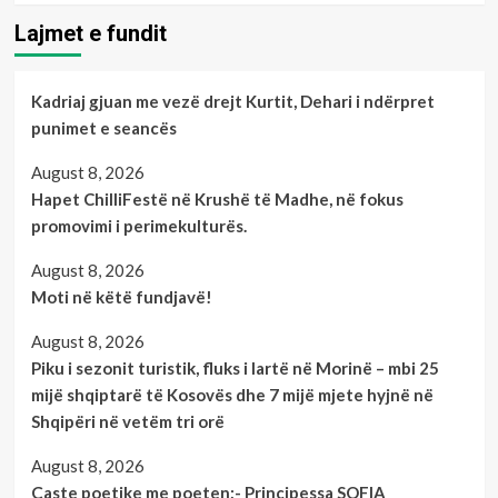
Lajmet e fundit
Kadriaj gjuan me vezë drejt Kurtit, Dehari i ndërpret
punimet e seancës
August 8, 2026
Hapet ChilliFestë në Krushë të Madhe, në fokus
promovimi i perimekulturës.
August 8, 2026
Moti në këtë fundjavë!
August 8, 2026
Piku i sezonit turistik, fluks i lartë në Morinë – mbi 25
mijë shqiptarë të Kosovës dhe 7 mijë mjete hyjnë në
Shqipëri në vetëm tri orë
August 8, 2026
Çaste poetike me poeten;- Principessa SOFIA