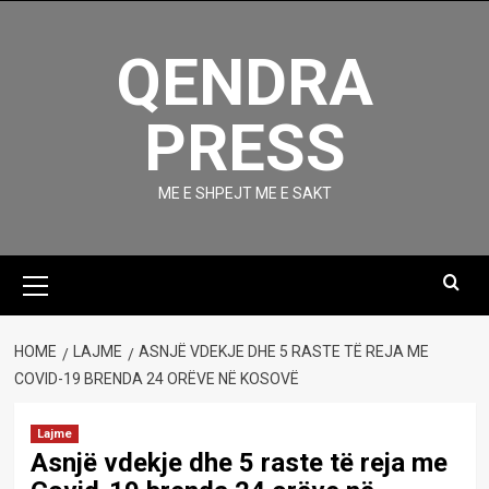
Skip
to
QENDRA
content
PRESS
ME E SHPEJT ME E SAKT
Primary
Menu
HOME
LAJME
ASNJË VDEKJE DHE 5 RASTE TË REJA ME
COVID-19 BRENDA 24 ORËVE NË KOSOVË
Lajme
Asnjë vdekje dhe 5 raste të reja me