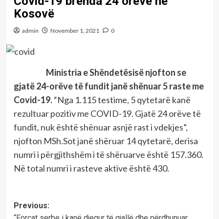
Covid-19 brenda 24 orëve në
Kosovë
admin
November 1, 2021
0
Ministria e Shëndetësisë njofton se
gjatë 24-orëve të fundit janë shënuar 5 raste me
Covid-19.
“Nga 1.115 testime, 5 qytetarë kanë
rezultuar pozitiv me COVID-19. Gjatë 24 orëve të
fundit, nuk është shënuar asnjë rast i vdekjes”,
njofton MSh.Sot janë shëruar 14 qytetarë, derisa
numri i përgjithshëm i të shëruarve është 157.360.
Në total numri i rasteve aktive është 430.
Post
Previous:
“Forcat serbe i kanë djegur të gjallë dhe përdhunuar