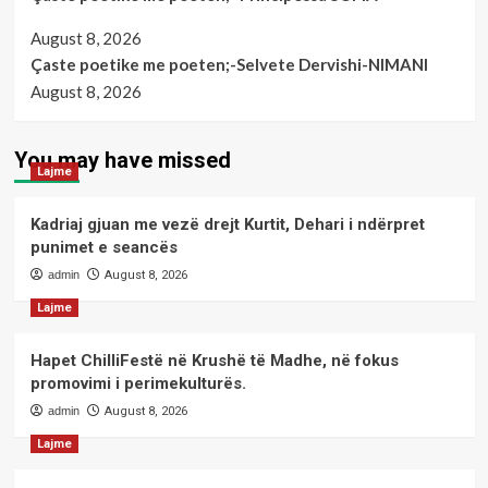
August 8, 2026
Çaste poetike me poeten;-Selvete Dervishi-NIMANI
August 8, 2026
You may have missed
Lajme
Kadriaj gjuan me vezë drejt Kurtit, Dehari i ndërpret
punimet e seancës
admin
August 8, 2026
Lajme
Hapet ChilliFestë në Krushë të Madhe, në fokus
promovimi i perimekulturës.
admin
August 8, 2026
Lajme