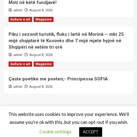
Moti në këtë fundjavë!
admin
August 8, 2026
kulture e art
Magazine
Piku i sezonit turistik, fluks i lartë në Morinë – mbi 25
mijë shqiptarë të Kosovës dhe 7 mijë mjete hyjnë në
Shqipëri në vetëm tri orë
admin
August 8, 2026
kulture e art
Magazine
Çaste poetike me poeten;- Principessa SOFIA
admin
August 8, 2026
This website uses cookies to improve your experience. We'll
assume you're ok with this, but you can opt-out if you wish.
QendraPRESS - Te drejtat e rezervuara
|
CoverNews
by AF
Cookie settings
themes.
ACCEPT