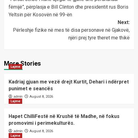
navigation
fëmijë”, përplasja e Bill Clinton dhe presidentit rus Boris
Yeltsin për Kosovën në 99-ën
Next:
Përleshje fizike në mes të disa personave në Gjakovë,
njëri prej tyre theret me thikë
More Stories
Lajme
Kadriaj gjuan me vezë drejt Kurtit, Dehari i ndërpret
punimet e seancës
admin
August 8, 2026
Lajme
Hapet ChilliFestë në Krushë të Madhe, në fokus
promovimi i perimekulturës.
admin
August 8, 2026
Lajme