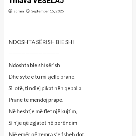
Tmava VESELAJ
admin
September 15, 2025
NDOSHTA SËRISH BIE SHI
————————————
Ndoshta bie shi sërish
Dhe sytë e tu mi sjellë pranë,
Si lotë, ti ndiej pikat nën qepalla
Pranë të mendoj prapë.
Në heshtje më flet një kujtim,
Si hije që zgjatet në perëndim
Një emër që zemra s’e fsheh dot,