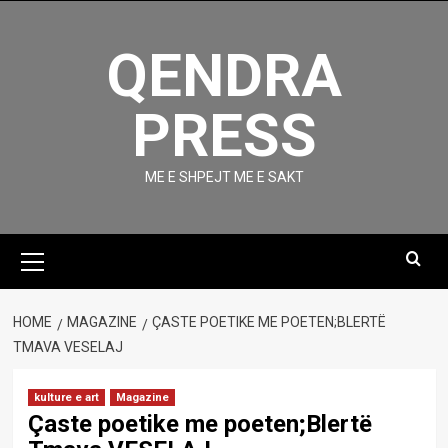
Skip
to
QENDRA
content
PRESS
ME E SHPEJT ME E SAKT
Primary
Menu
HOME
MAGAZINE
ÇASTE POETIKE ME POETEN;BLERTË
TMAVA VESELAJ
kulture e art
Magazine
Çaste poetike me poeten;Blertë