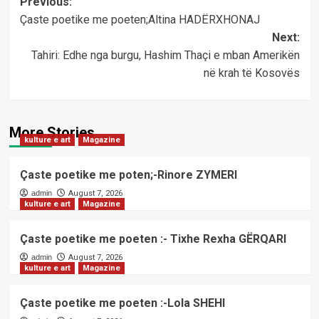
Post
Previous:
Çaste poetike me poeten;Altina HADËRXHONAJ
navigation
Next:
Tahiri: Edhe nga burgu, Hashim Thaçi e mban Amerikën
në krah të Kosovës
More Stories
kulture e art
Magazine
Çaste poetike me poten;-Rinore ZYMERI
admin
August 7, 2026
kulture e art
Magazine
Çaste poetike me poeten :- Tixhe Rexha GËRQARI
admin
August 7, 2026
kulture e art
Magazine
Çaste poetike me poeten :-Lola SHEHI