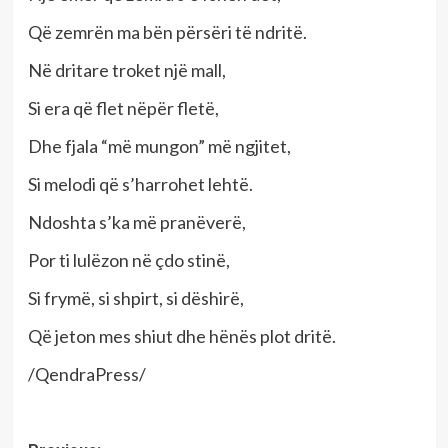
Që zemrën ma bën përsëri të ndritë.
Në dritare troket një mall,
Si era që flet nëpër fletë,
Dhe fjala “më mungon” më ngjitet,
Si melodi që s’harrohet lehtë.
Ndoshta s’ka më pranëverë,
Por ti lulëzon në çdo stinë,
Si frymë, si shpirt, si dëshirë,
Që jeton mes shiut dhe hënës plot dritë.
/QendraPress/