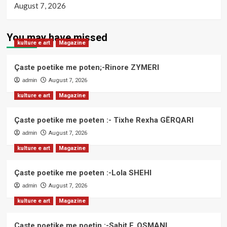
August 7, 2026
You may have missed
kulture e art
Magazine
Çaste poetike me poten;-Rinore ZYMERI
admin
August 7, 2026
kulture e art
Magazine
Çaste poetike me poeten :- Tixhe Rexha GËRQARI
admin
August 7, 2026
kulture e art
Magazine
Çaste poetike me poeten :-Lola SHEHI
admin
August 7, 2026
kulture e art
Magazine
Çaste poetike me poetin :-Sahit F. OSMANI