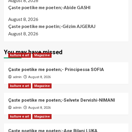
August 8, 2026
Çaste poetike me poeten;-Abide GASHI
August 8, 2026
Çaste poetike me poetin;-Gëzim AJGERAJ
August 8, 2026
You may have missed
kulture e art
Magazine
Çaste poetike me poeten;- Principessa SOFIA
admin
August 8, 2026
kulture e art
Magazine
Çaste poetike me poeten;-Selvete Dervishi-NIMANI
admin
August 8, 2026
kulture e art
Magazine
Çaste poetike me poeten;-Age Bilani LUKA