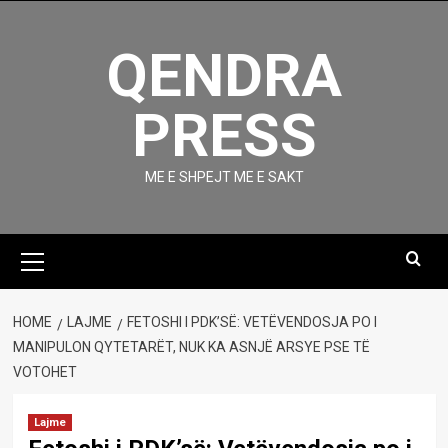
Skip
to
QENDRA
content
PRESS
ME E SHPEJT ME E SAKT
Primary
Menu
HOME
LAJME
FETOSHI I PDK’SË: VETËVENDOSJA PO I
MANIPULON QYTETARËT, NUK KA ASNJË ARSYE PSE TË
VOTOHET
Lajme