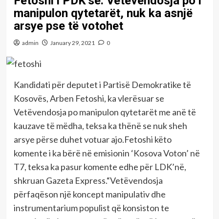
Fetoshi i PDK’së: Vetëvendosja po i
manipulon qytetarët, nuk ka asnjë
arsye pse të votohet
admin
January 29, 2021
0
Kandidati për deputet i Partisë Demokratike të
Kosovës, Arben Fetoshi, ka vlerësuar se
Vetëvendosja po manipulon qytetarët me anë të
kauzave të mëdha, teksa ka thënë se nuk sheh
arsye përse duhet votuar ajo.Fetoshi këto
komente i ka bërë në emisionin ‘Kosova Voton’ në
T7, teksa ka pasur komente edhe për LDK’në,
shkruan Gazeta Express.“Vetëvendosja
përfaqëson një koncept manipulativ dhe
instrumentarium populist që konsiston te