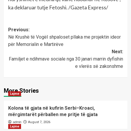
ka deklaruar tutje Fetoshi. /Gazeta Express/
Post
Previous:
Në Krushë të Vogël shpaloset pllaka me projektin ideor
navigation
për Memorialin e Martirëve
Next:
Familjet e ndihmave sociale nga 30 janari marrin dyfishin
e vlerës së zakonshme
More Stories
Lajme
Kolona të gjata në kufirin Serbi–Kroaci,
mërgimtarët përballen me pritje të gjata
admin
August 7, 2026
Lajme