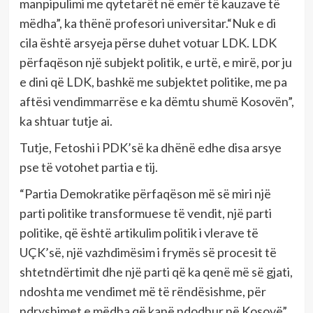
manpipulimi me qytetarët në emër të kauzave të
mëdha”, ka thënë profesori universitar.“Nuk e di
cila është arsyeja përse duhet votuar LDK. LDK
përfaqëson një subjekt politik, e urtë, e mirë, por ju
e dini që LDK, bashkë me subjektet politike, me pa
aftësi vendimmarrëse e ka dëmtu shumë Kosovën”,
ka shtuar tutje ai.
Tutje, Fetoshi i PDK’së ka dhënë edhe disa arsye
pse të votohet partia e tij.
“Partia Demokratike përfaqëson më së miri një
parti politike transformuese të vendit, një parti
politike, që është artikulim politik i vlerave të
UÇK’së, një vazhdimësim i frymës së procesit të
shtetndërtimit dhe një parti që ka qenë më së gjati,
ndoshta me vendimet më të rëndësishme, për
ndryshimet e mëdha që kanë ndodhur në Kosovë”,