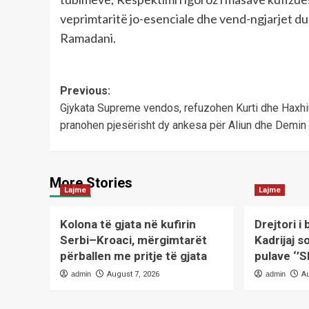
veprimtaritë jo-esenciale dhe vend-ngjarjet du
Ramadani.
Post
Previous:
Gjykata Supreme vendos, refuzohen Kurti dhe Haxhi
navigation
pranohen pjesërisht dy ankesa për Aliun dhe Demin
More Stories
Lajme
Lajme
Kolona të gjata në kufirin
Drejtori i
Serbi–Kroaci, mërgimtarët
Kadrijaj s
përballen me pritje të gjata
pulave ‘’S
admin
August 7, 2026
admin
A