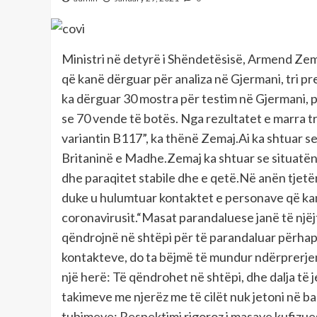
Ministri në detyrë i Shëndetësisë, Armend Ze
që kanë dërguar për analiza në Gjermani, tri pr
ka dërguar 30 mostra për testim në Gjermani, për
se 70 vende të botës. Nga rezultatet e marra tr
variantin B117”, ka thënë Zemaj.Ai ka shtuar se
Britaninë e Madhe.Zemaj ka shtuar se situatën
dhe paraqitet stabile dhe e qetë.Në anën tjetë
duke u hulumtuar kontaktet e personave që kanë
coronavirusit.“Masat parandaluese janë të njëj
qëndrojnë në shtëpi për të parandaluar përhap
kontakteve, do ta bëjmë të mundur ndërprerje
një herë: Të qëndrohet në shtëpi, dhe dalja të
takimeve me njerëz me të cilët nuk jetoni në bas
tubimeve; Respektimi rigoroz i masave kufizuese