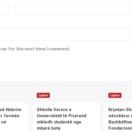
ser for the next time I comment.
Lajme
Lajme
sisë Nderim
Shkolla Verore e
Kryetari Sh
itoi fermën
Universitetit të Prizrenit
nënshkroi 
’ në
mbledh studentë nga
Bashkëfina
mbarë bota
Fondacioni