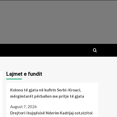
Lajmet e fundit
Kolona të gjata në kufirin Serbi–Kroaci,
mërgimtarët përballen me pritje të gjata
August 7, 2026
Drejtori i bujqësisë Nderim Kadrijaj sot,vizitoi