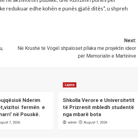
ke redukuar edhe kohën e punës gjatë ditës”, u shpreh
Next:
u,
Në Krushë të Vogël shpaloset pllaka me projektin ideor
për Memorialin e Martirëve
Lajme
 bujqësisë Nderim
Shkolla Verore e Universitetit
ot,vizitoi fermën e
të Prizrenit mbledh studentë
harri’ në Pouskë.
nga mbarë bota
ugust 7, 2026
admin
August 7, 2026