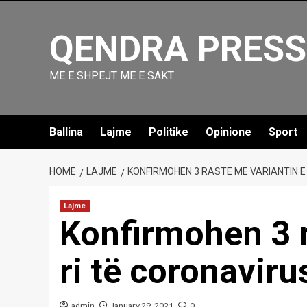
Skip
to
QENDRA PRESS
content
ME E SHPEJT ME E SAKT
Ballina
Lajme
Politike
Opinione
Sport
HOME
LAJME
KONFIRMOHEN 3 RASTE ME VARIANTIN E
Lajme
Konfirmohen 3 r
ri të coronaviru
admin
January 29, 2021
0