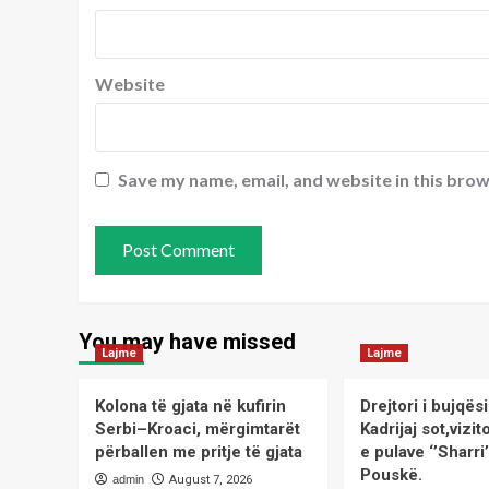
Website
Save my name, email, and website in this brow
You may have missed
Lajme
Lajme
Kolona të gjata në kufirin
Drejtori i bujqë
Serbi–Kroaci, mërgimtarët
Kadrijaj sot,viz
përballen me pritje të gjata
e pulave ‘’Sharri
Pouskë.
admin
August 7, 2026