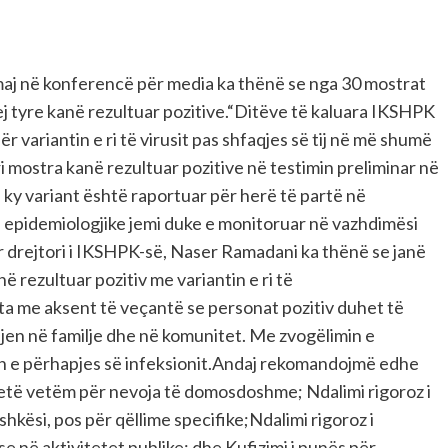
maj në konferencë për media ka thënë se nga 30 mostrat
ej tyre kanë rezultuar pozitive.“Ditëve të kaluara IKSHPK
 variantin e ri të virusit pas shfaqjes së tij në më shumë
i mostra kanë rezultuar pozitive në testimin preliminar në
 ky variant është raportuar për herë të partë në
 epidemiologjike jemi duke e monitoruar në vazhdimësi
r drejtori i IKSHPK-së, Naser Ramadani ka thënë se janë
 rezultuar pozitiv me variantin e ri të
ta me aksent të veçantë se personat pozitiv duhet të
jen në familje dhe në komunitet. Me zvogëlimin e
n e përhapjes së infeksionit.Andaj rekomandojmë edhe
 jetë vetëm për nevoja të domosdoshme; Ndalimi rigoroz i
hkësi, pos për qëllime specifike;Ndalimi rigoroz i
 në aktivitetet publike; dhe Kufizimi i punës për