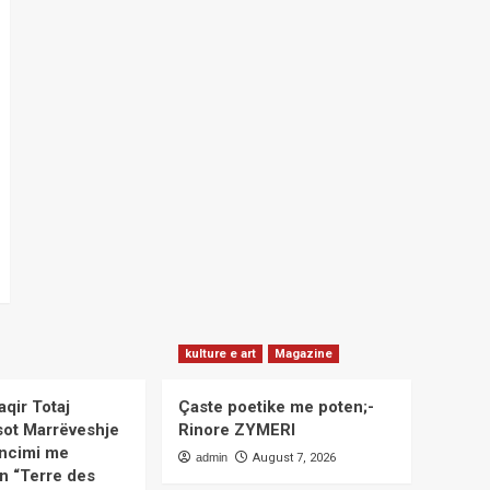
kulture e art
Magazine
aqir Totaj
Çaste poetike me poten;-
sot Marrëveshje
Rinore ZYMERI
ncimi me
admin
August 7, 2026
n “Terre des