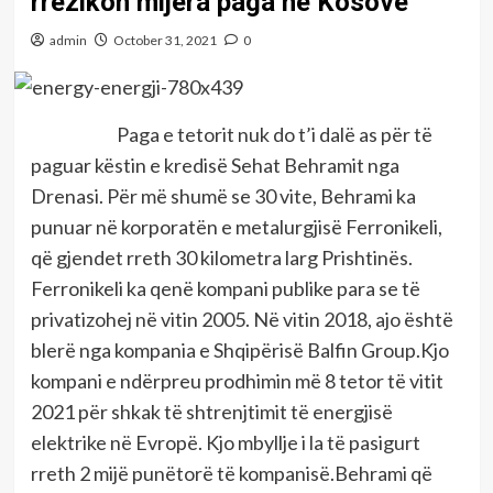
rrezikon mijëra paga në Kosovë
admin
October 31, 2021
0
Paga e tetorit nuk do t’i dalë as për të
paguar këstin e kredisë Sehat Behramit nga
Drenasi. Për më shumë se 30 vite, Behrami ka
punuar në korporatën e metalurgjisë Ferronikeli,
që gjendet rreth 30 kilometra larg Prishtinës.
Ferronikeli ka qenë kompani publike para se të
privatizohej në vitin 2005. Në vitin 2018, ajo është
blerë nga kompania e Shqipërisë Balfin Group.Kjo
kompani e ndërpreu prodhimin më 8 tetor të vitit
2021 për shkak të shtrenjtimit të energjisë
elektrike në Evropë. Kjo mbyllje i la të pasigurt
rreth 2 mijë punëtorë të kompanisë.Behrami që