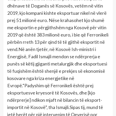
dhënave të Doganës së Kosovës, vetëm në vitin
2019, kjo kompani kishte eksportuar nikel në vlerë
prej 51 milionë euro. Nëse krahasohet kjo shumë
me eksportin e përgjithshëm nga Kosovë për vitin
2019 që është 383 milionë euro, i bie që Ferronikeli
përbën rreth 13 për qind të të gjithë eksportit në
vend.Në anën tjetër, në Kosovë Ish-ministri i
Energjisë, Fadil Ismajli mendon se ndërprerja e
punës së këtij gjiganti metalurgjik dhe eksportuesi
të fuqishëm është shenjë e prekjes së ekonomisë
kosovare nga kriza energjetike në
Evropë.“Padyshim që Ferronikeli është prej
eksportuesve kryesorë të Kosovës, dhe [kjo
ndërprerje] ndikon mjaft në bilancin të eksport-
importit në Kosovë”, tha Ismajli.Sipas tij, mund të
jetë herët për një intervenim të Qeverisë por