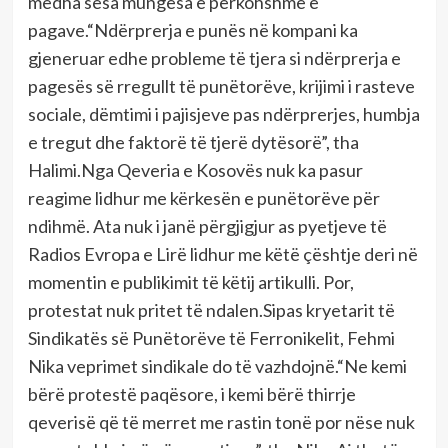
mëdha sesa mungesa e përkohshme e
pagave.“Ndërprerja e punës në kompani ka
gjeneruar edhe probleme të tjera si ndërprerja e
pagesës së rregullt të punëtorëve, krijimi i rasteve
sociale, dëmtimi i pajisjeve pas ndërprerjes, humbja
e tregut dhe faktorë të tjerë dytësorë”, tha
Halimi.Nga Qeveria e Kosovës nuk ka pasur
reagime lidhur me kërkesën e punëtorëve për
ndihmë. Ata nuk i janë përgjigjur as pyetjeve të
Radios Evropa e Lirë lidhur me këtë çështje deri në
momentin e publikimit të këtij artikulli. Por,
protestat nuk pritet të ndalen.Sipas kryetarit të
Sindikatës së Punëtorëve të Ferronikelit, Fehmi
Nika veprimet sindikale do të vazhdojnë.“Ne kemi
bërë protestë paqësore, i kemi bërë thirrje
qeverisë që të merret me rastin tonë por nëse nuk