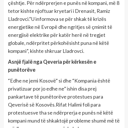
çështje. Për ndërprerjen e punës në kompani, më 8
tetor kishte njoftuar kryetari i Drenasit, Ramiz
Lladrovci.“U informova se për shkak të krizës
energjetike në Evropë dhe ngritjes së çmimit të
energjisë elektrike për katër herë në tregjet
globale, ndërpritet përkohësisht puna në këtë
kompani”, kishte shkruar Lladrovci.
Asnjë fjalë nga Qeveria për kërkesën e
punëtorëve
“Edhe ne jemi Kosovë” si dhe “Kompania është
privatizuar por jo edhe ne” ishin disa prej
pankartave të punëtorëve protestues para
Qeverisë së Kosovës.Rifat Halimi foli para
protestuesve tha se ndërprerja e punës në këtë
kompani mund të shkaktojë probleme shumë më të