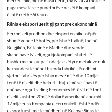
merret shkojmë në masa tjera”, tha Nika.Ai thotë se
paga mesatare e punëtorëve në këtë kompani
është rreth 550 euro.
Rënia e eksportuesit gjigant prek ekonominë
Ferronikeli prodhon dhe eksporton nikel nëpër
shumë vende të botës, përfshirë Italinë, Indinë,
Belgjikën, Britaninë e Madhe dhe vendet
skandinave.Nikeli, nga kjo kompani, shitet së
bashku me hekur pasi ndarja e këtyre metaleve nuk
ka mundësi të bëhet brenda fabrikës.Prodhimi
vjetor i fabrikës përfshin mes 7 mijë dhe 10 mijë
tonë të nikelit dhe hekurit. Kujtojmë se sipas të
dhënave nga Trading Economics këtë vit një ton i
nikelit kushton 20 mijë dollarë amerikanë apo mbi
17 mijë euro.Kompania e Ferronikelit është ndër
eksportuesit më të mëdhenj në Kosovë.Sipas të