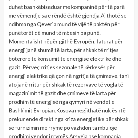
duhet bashkëbiseduar me kompaninë për të parë
me vëmendje sa e rëndë është gjendja.Ai thotë se
ndihma nga Qeveria mund të vijë të paktën për
punëtorët që mund të mbesin pa punë.
Momentalisht nëpër gjithë Evropën, faturat për
energji janë shumë të larta, për shkak të rritjes
botërore të konsumit të energjisë elektrike dhe
gazit. Përveç rritjes sezonale të kërkesës për
energji elektrike që çon në ngritje të çmimeve, tani
ato janë rritur për shkak të rezervave të vogla të
magazinimit të gazit dhe çmimeve të larta për
prodhim të energjisë nga qymyri në vendet e
Bashkimit Evropian.Kosova megjithatë nuk është
prekur ende direkt nga kriza energjetike për shkak
se furnizimin me rrymë po vazhdon ta mbulojë
prodhimi vendor i rrymës.Arsyeja pse kompania