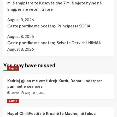
mijë shqiptarë të Kosovës dhe 7 mijë mjete hyjnë në
Shqipëri në vetëm tri orë
August 8, 2026
Çaste poetike me poeten;- Principessa SOFIA
August 8, 2026
Çaste poetike me poeten;-Selvete Dervishi-NIMANI
August 8, 2026
You may have missed
Lajme
Kadriaj gjuan me vezë drejt Kurtit, Dehari i ndërpret
punimet e seancës
admin
August 8, 2026
Lajme
Hapet ChilliFestë në Krushë të Madhe, në fokus