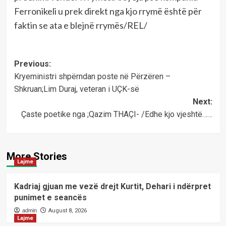
Ferronikeli u prek direkt nga kjo rrymë është për
faktin se ata e blejnë rrymës/REL/
Post
Previous:
Kryeministri shpërndan poste në Përzëren –
navigation
Shkruan;Lim Duraj, veteran i UÇK-së
Next:
Çaste poetike nga ;Qazim THAÇI- /Edhe kjo vjeshtë……
More Stories
Lajme
Kadriaj gjuan me vezë drejt Kurtit, Dehari i ndërpret
punimet e seancës
admin
August 8, 2026
Lajme