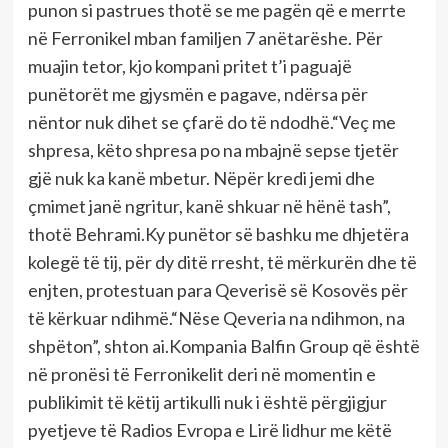
punon si pastrues thotë se me pagën që e merrte
në Ferronikel mban familjen 7 anëtarëshe. Për
muajin tetor, kjo kompani pritet t’i paguajë
punëtorët me gjysmën e pagave, ndërsa për
nëntor nuk dihet se çfarë do të ndodhë.“Veç me
shpresa, këto shpresa po na mbajnë sepse tjetër
gjë nuk ka kanë mbetur. Nëpër kredi jemi dhe
çmimet janë ngritur, kanë shkuar në hënë tash”,
thotë Behrami.Ky punëtor së bashku me dhjetëra
kolegë të tij, për dy ditë rresht, të mërkurën dhe të
enjten, protestuan para Qeverisë së Kosovës për
të kërkuar ndihmë.“Nëse Qeveria na ndihmon, na
shpëton”, shton ai.Kompania Balfin Group që është
në pronësi të Ferronikelit deri në momentin e
publikimit të këtij artikulli nuk i është përgjigjur
pyetjeve të Radios Evropa e Lirë lidhur me këtë