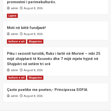
promovimi i perimekulturës.
admin
August 8, 2026
Lajme
Moti në këtë fundjavë!
admin
August 8, 2026
kulture e art
Magazine
Piku i sezonit turistik, fluks i lartë në Morinë – mbi 25
mijë shqiptarë të Kosovës dhe 7 mijë mjete hyjnë në
Shqipëri në vetëm tri orë
admin
August 8, 2026
kulture e art
Magazine
Çaste poetike me poeten;- Principessa SOFIA
admin
August 8, 2026