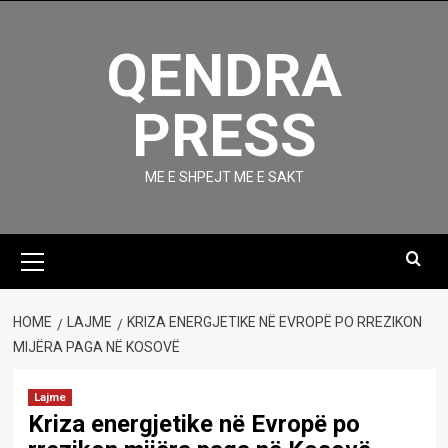
Skip
to
QENDRA
content
PRESS
ME E SHPEJT ME E SAKT
Primary
Menu
HOME
LAJME
KRIZA ENERGJETIKE NË EVROPË PO RREZIKON
MIJËRA PAGA NË KOSOVË
Lajme
Kriza energjetike në Evropë po