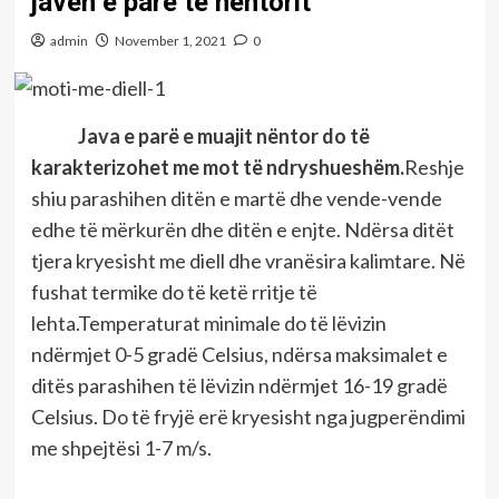
javën e parë të nëntorit
admin
November 1, 2021
0
Java e parë e muajit nëntor do të
karakterizohet me mot të ndryshueshëm.
Reshje
shiu parashihen ditën e martë dhe vende-vende
edhe të mërkurën dhe ditën e enjte. Ndërsa ditët
tjera kryesisht me diell dhe vranësira kalimtare. Në
fushat termike do të ketë rritje të
lehta.Temperaturat minimale do të lëvizin
ndërmjet 0-5 gradë Celsius, ndërsa maksimalet e
ditës parashihen të lëvizin ndërmjet 16-19 gradë
Celsius. Do të fryjë erë kryesisht nga jugperëndimi
me shpejtësi 1-7 m/s.