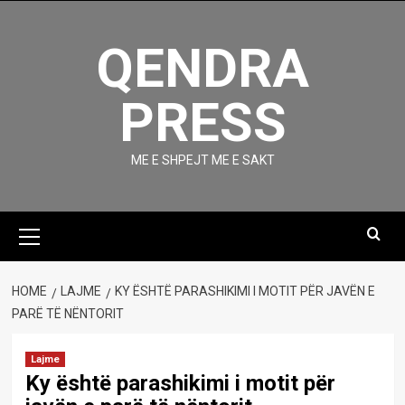
Skip
to
QENDRA
content
PRESS
ME E SHPEJT ME E SAKT
Primary
Menu
HOME
LAJME
KY ËSHTË PARASHIKIMI I MOTIT PËR JAVËN E
PARË TË NËNTORIT
Lajme
Ky është parashikimi i motit për