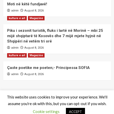
Moti në këtë fundjavë!
admin
August 8, 2026
kulture e art
Magazine
Piku i sezonit turistik, fluks i lartë në Morinë – mbi 25
mijë shqiptarë të Kosovës dhe 7 mijë mjete hyjnë në
Shqipëri në vetëm tri orë
admin
August 8, 2026
kulture e art
Magazine
Çaste poetike me poeten;- Principessa SOFIA
admin
August 8, 2026
This website uses cookies to improve your experience. We'll
assume you're ok with this, but you can opt-out if you wish.
QendraPRESS - Te drejtat e rezervuara
|
CoverNews
by AF
Cookie settings
themes.
ACCEPT