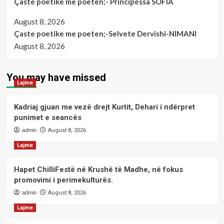
Çaste poetike me poeten;- Principessa SOFIA
August 8, 2026
Çaste poetike me poeten;-Selvete Dervishi-NIMANI
August 8, 2026
You may have missed
Lajme
Kadriaj gjuan me vezë drejt Kurtit, Dehari i ndërpret
punimet e seancës
admin
August 8, 2026
Lajme
Hapet ChilliFestë në Krushë të Madhe, në fokus
promovimi i perimekulturës.
admin
August 8, 2026
Lajme