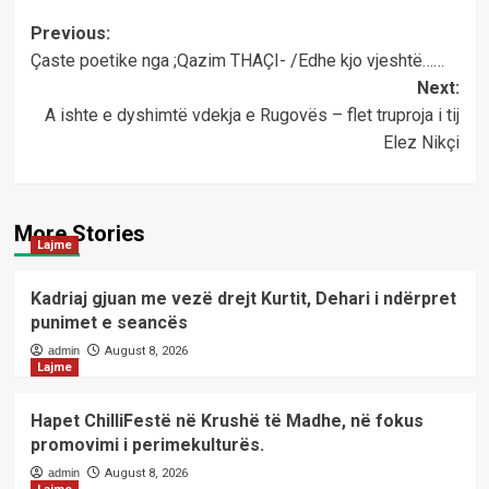
Post
Previous:
Çaste poetike nga ;Qazim THAÇI- /Edhe kjo vjeshtë……
navigation
Next:
A ishte e dyshimtë vdekja e Rugovës – flet truproja i tij
Elez Nikçi
More Stories
Lajme
Kadriaj gjuan me vezë drejt Kurtit, Dehari i ndërpret
punimet e seancës
admin
August 8, 2026
Lajme
Hapet ChilliFestë në Krushë të Madhe, në fokus
promovimi i perimekulturës.
admin
August 8, 2026