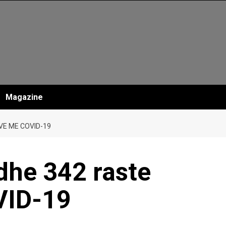
Magazine
VE ME COVID-19
dhe 342 raste
VID-19