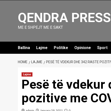
Skip
to
QENDRA PRESS
content
ME E SHPEJT ME E SAKT
Ballina
Lajme
Politike
Opinione
Sport
HOME
LAJME
PESË TË VDEKUR DHE 342 RASTE POZITI
Lajme
Pesë të vdekur 
pozitive me CO
admin
January 29, 2021
0