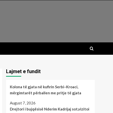
Lajmet e fundit
Kolona të gjata në kufirin Serbi–Kroaci,
mërgimtarët përballen me pritje të gjata
August 7, 2026
Drejtori i bujqësisë Nderim Kadrijaj sot,vizitoi