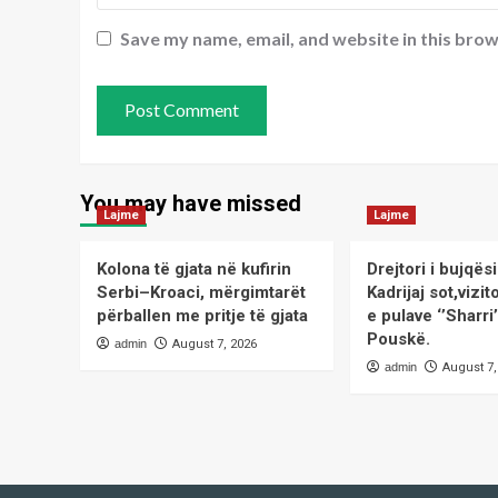
Save my name, email, and website in this brow
You may have missed
Lajme
Lajme
Kolona të gjata në kufirin
Drejtori i bujqë
Serbi–Kroaci, mërgimtarët
Kadrijaj sot,viz
përballen me pritje të gjata
e pulave ‘’Sharri
Pouskë.
admin
August 7, 2026
admin
August 7,