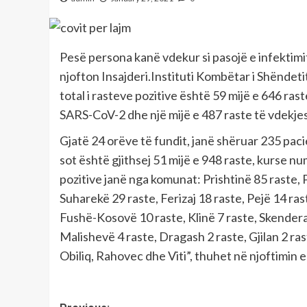
Pesë persona kanë vdekur si pasojë e infektim
njofton Insajderi.Instituti Kombëtar i Shëndeti
total i rasteve pozitive është 59 mijë e 646 ra
SARS-CoV-2 dhe një mijë e 487 raste të vdekjes
Gjatë 24 orëve të fundit, janë shëruar 235 paci
sot është gjithsej 51 mijë e 948 raste, kurse nu
pozitive janë nga komunat: Prishtinë 85 raste, 
Suharekë 29 raste, Ferizaj 18 raste, Pejë 14 ras
Fushë-Kosovë 10 raste, Klinë 7 raste, Skenderaj
Malishevë 4 raste, Dragash 2 raste, Gjilan 2 ra
Obiliq, Rahovec dhe Viti”, thuhet në njoftimin