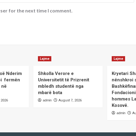
ser for the next time I comment.
Lajme
Lajme
sisë Nderim
Shkolla Verore e
Kryetari Sh
itoi fermën
Universitetit të Prizrenit
nënshkroi 
’ në
mbledh studentë nga
Bashkëfina
mbarë bota
Fondacioni
hommes La
 2026
admin
August 7, 2026
Kosovë.
admin
Au