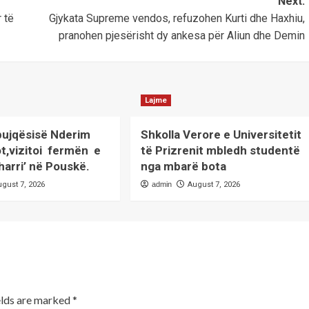
Next:
 të
Gjykata Supreme vendos, refuzohen Kurti dhe Haxhiu,
pranohen pjesërisht dy ankesa për Aliun dhe Demin
Lajme
 bujqësisë Nderim
Shkolla Verore e Universitetit
ot,vizitoi fermën e
të Prizrenit mbledh studentë
harri’ në Pouskë.
nga mbarë bota
ugust 7, 2026
admin
August 7, 2026
elds are marked
*