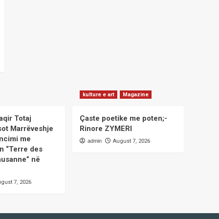
kulture e art
Magazine
aqir Totaj
Çaste poetike me poten;-
sot Marrëveshje
Rinore ZYMERI
ncimi me
admin
August 7, 2026
n “Terre des
usanne” në
gust 7, 2026