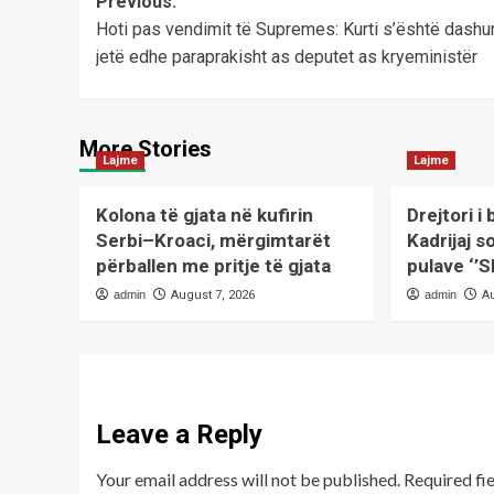
Post
Previous:
Hoti pas vendimit të Supremes: Kurti s’është dashur
navigation
jetë edhe paraprakisht as deputet as kryeministër
More Stories
Lajme
Lajme
Kolona të gjata në kufirin
Drejtori i
Serbi–Kroaci, mërgimtarët
Kadrijaj s
përballen me pritje të gjata
pulave ‘’S
admin
August 7, 2026
admin
A
Leave a Reply
Your email address will not be published.
Required fi