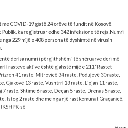
it me COVID-19 gjatë 24 orëve të fundit në Kosovë,
t Publik, ka regjistruar edhe 342 infeksione të reja.Numri
ste nga 229 mijë e 408 persona të dyshimtë në virusin
.
entë derisa numri i përgjithshëm i të shëruarve deri më
mri i rasteve aktive është gjahstë mijë e 211.“Rastet
Prizren 41 raste, Mitrovicë 34 raste, Podujevë 30 raste,
te, Gjakovë 13 raste, Vushtrri 13 raste, Lipjan 11 raste,
 7 raste, Shtime 6 raste, Deçan 5 raste, Drenas 5 raste,
ste, Istog 2 raste dhe me nga një rast komunat Graçanicë,
 e IKSHPK-së