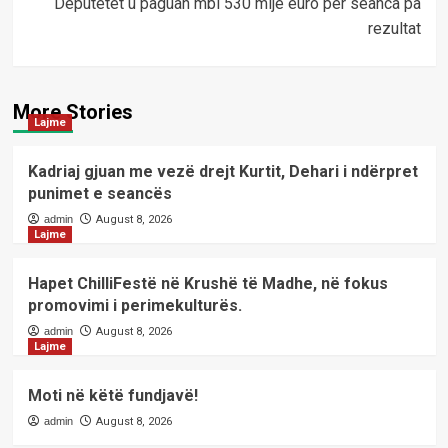
Deputetët u paguan mbi 530 mijë euro për seanca pa
rezultat
More Stories
Lajme
Kadriaj gjuan me vezë drejt Kurtit, Dehari i ndërpret
punimet e seancës
admin
August 8, 2026
Lajme
Hapet ChilliFestë në Krushë të Madhe, në fokus
promovimi i perimekulturës.
admin
August 8, 2026
Lajme
Moti në këtë fundjavë!
admin
August 8, 2026