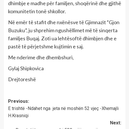
dhimbje e madhe për familjen, shoqërinë dhe gjithë
komunitetin tonë shkollor.
Në emër të stafit dhe nxënësve të Gjimnazit “Gjon
Buzuku”, ju shprehim ngushëllimet më të sinqerta
familjes Buqaj. Zoti ua lehtësoftë dhimbjen dhe e
pastë të përjetshme kujtimin e saj.
Me nderime dhe dhembshuri,
Gylaj Shipkovica
Drejtoreshë
Post
Previous:
E trishtë -Ndahet nga jeta në moshën 52 vjeç -Xhemajli
navigation
H.Krasniqi
Next: