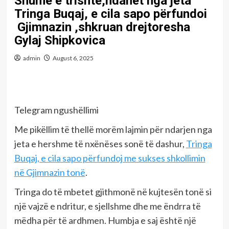
Shumë e trishtë,ndahet nga jeta
Tringa Buqaj, e cila sapo përfundoi
Gjimnazin ,shkruan drejtoresha
Gylaj Shipkovica
admin
August 6, 2025
Telegram ngushëllimi
Me pikëllim të thellë morëm lajmin për ndarjen nga
jeta e hershme të nxënëses sonë të dashur,
Tringa
Buqaj, e cila sapo përfundoj me sukses shkollimin
në Gjimnazin tonë
.
Tringa do të mbetet gjithmonë në kujtesën tonë si
një vajzë e ndritur, e sjellshme dhe me ëndrra të
mëdha për të ardhmen. Humbja e saj është një