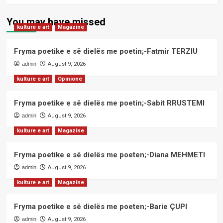
You may have missed
kulture e art
Magazine
Fryma poetike e së dielës me poetin;-Fatmir TERZIU
admin
August 9, 2026
kulture e art
Opinione
Fryma poetike e së dielës me poetin;-Sabit RRUSTEMI
admin
August 9, 2026
kulture e art
Magazine
Fryma poetike e së dielës me poeten;-Diana MEHMETI
admin
August 9, 2026
kulture e art
Magazine
Fryma poetike e së dielës me poeten;-Barie ÇUPI
admin
August 9, 2026