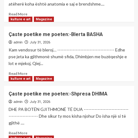
njohur,
atëherë koha është anatomia e saj e brendshme....
Uta
Read
Ibrahimi.
Read More
more
kulture e art
Magazine
about
Fatmir
Çaste poetike me poeten:-Blerta BASHA
Terziu:
Koha
admin
July 31, 2026
si
Kam vendosur të bleroj… ------------------------------------- Edhe
anatomi
pse jeta ka gjithmonë shumë sfida, Dhimbjen me buzëqeshje e
e
lot e mjekoj, Qiej...
vetëkohësisë
Read
Read More
more
kulture e art
Magazine
about
Çaste
Çaste poetike me poeten:-Shpresa DHIMA
poetike
me
admin
July 31, 2026
poeten:-
DHE PA BOTËN GJITHMONË TË DUA -----------------------------
Blerta
------------------- Dhe sikur ty mos kisha njohur Do isha një si të
BASHA
gjithë ....
Read
Read More
more