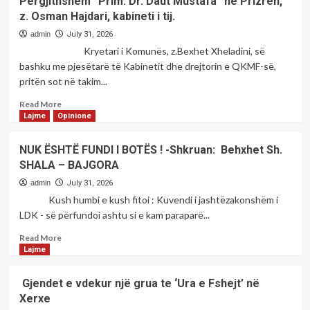
Përgjithshëm “Prim. Dr. Daut Mustafa” në Prizren,
z. Osman Hajdari, kabineti i tij.
admin
July 31, 2026
Kryetari i Komunës, z.Bexhet Xheladini, së
bashku me pjesëtarë të Kabinetit dhe drejtorin e QKMF-së,
pritën sot në takim...
Read
Read More
more
Lajme
Opinione
about
Kryetari
NUK ËSHTË FUNDI I BOTËS ! -Shkruan: Behxhet Sh.
i
SHALA – BAJGORA
Komunës,
së
admin
July 31, 2026
Sharrit
Kush humbi e kush fitoi : Kuvendi i jashtëzakonshëm i
.Bexhet
LDK - së përfundoi ashtu si e kam paraparë...
Xheladini,
pritën
Read
Read More
në
more
Lajme
takim
about
Drejtorin
NUK
Gjendet e vdekur një grua te ‘Ura e Fshejt’ në
Ekzekutiv
ËSHTË
Xerxe
të
FUNDI