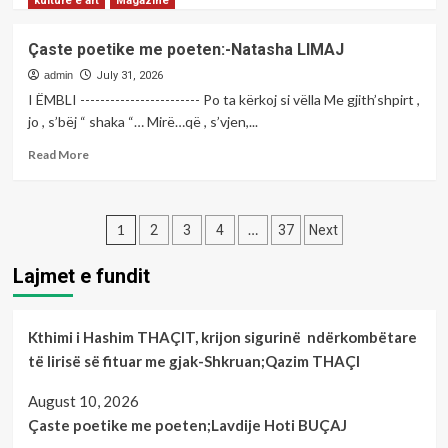
kulture e art
Magazine
about
Çaste
Çaste poetike me poeten:-Natasha LIMAJ
poetike
me
admin
July 31, 2026
poeten:-
I ËMBLI ------------------------ Po ta kërkoj si vëlla Me gjith’shpirt ,
Shpresa
jo , s’bëj “ shaka “… Mirë…që , s’vjen,...
DHIMA
Read
Read More
more
about
Çaste
Posts
poetike
1
…
2
3
4
37
Next
me
pagination
poeten:-
Lajmet e fundit
Natasha
LIMAJ
Kthimi i Hashim THAÇIT, krijon sigurinë ndërkombëtare
të lirisë së fituar me gjak-Shkruan;Qazim THAÇI
August 10, 2026
Çaste poetike me poeten;Lavdije Hoti BUÇAJ