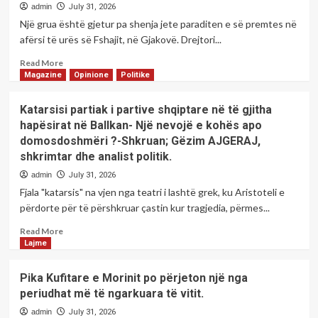
Spitalit
I
admin
July 31, 2026
të
BOTËS
Një grua është gjetur pa shenja jete paraditen e së premtes në
Përgjithshëm
!
afërsi të urës së Fshajit, në Gjakovë. Drejtori...
“Prim.
-
Dr.
Shkruan:
Read
Read More
Daut
Behxhet
more
Magazine
Opinione
Politike
Mustafa”
Sh.
about
në
SHALA
Gjendet
Katarsisi partiak i partive shqiptare në të gjitha
Prizren,
–
e
hapësirat në Ballkan- Një nevojë e kohës apo
z.
BAJGORA
vdekur
Osman
domosdoshmëri ?-Shkruan; Gëzim AJGERAJ,
një
Hajdari,
shkrimtar dhe analist politik.
grua
kabineti
te
admin
July 31, 2026
i
‘Ura
Fjala "katarsis" na vjen nga teatri i lashtë grek, ku Aristoteli e
tij.
e
përdorte për të përshkruar çastin kur tragjedia, përmes...
Fshejt’
në
Read
Read More
Xerxe
more
Lajme
about
Katarsisi
Pika Kufitare e Morinit po përjeton një nga
partiak
periudhat më të ngarkuara të vitit.
i
partive
admin
July 31, 2026