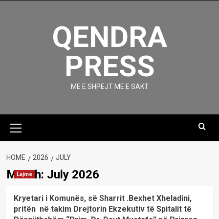
Skip
to
QENDRA
content
PRESS
ME E SHPEJT ME E SAKT
Primary
Menu
HOME
2026
JULY
Month:
July 2026
Lajme
Kryetari i Komunës, së Sharrit .Bexhet Xheladini,
pritën në takim Drejtorin Ekzekutiv të Spitalit të