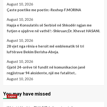
August 10, 2026
Çaste poetike me poetin:-Rexhep F.MORINA
August 10, 2026
Hapja e Konsulatës së Serbisë në Shkodër ngjan me
futjen e ujqërve në vathë!:-Shkruan;Dr. Xhevat HASANI.
August 10, 2026
28 vjet nga rënia e heroit më emblematik të tri
luftërave Bekim Berisha-Abeja.
August 10, 2026
Gjatë 24-orëve të fundit në komunikacion janë
regjistruar 94 aksidente, një me fatalitet..
August 10, 2026
You may have missed
Lajme