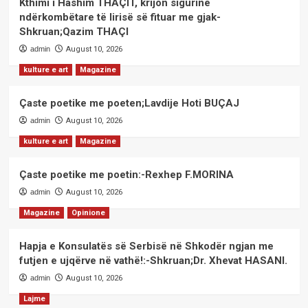
Kthimi i Hashim THAÇIT, krijon sigurinë
ndërkombëtare të lirisë së fituar me gjak-
Shkruan;Qazim THAÇI
admin
August 10, 2026
kulture e art
Magazine
Çaste poetike me poeten;Lavdije Hoti BUÇAJ
admin
August 10, 2026
kulture e art
Magazine
Çaste poetike me poetin:-Rexhep F.MORINA
admin
August 10, 2026
Magazine
Opinione
Hapja e Konsulatës së Serbisë në Shkodër ngjan me
futjen e ujqërve në vathë!:-Shkruan;Dr. Xhevat HASANI.
admin
August 10, 2026
Lajme