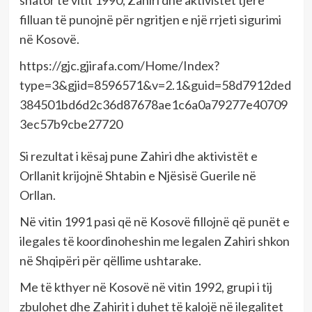
shator të vitit 1990, Zahiri dhe aktivistët tjerë
filluan të punojnë për ngritjen e një rrjeti sigurimi
në Kosovë.
https://gjc.gjirafa.com/Home/Index?
type=3&gjid=8596571&v=2.1&guid=58d7912ded
384501bd6d2c36d87678ae1c6a0a79277e40709
3ec57b9cbe27720
Si rezultat i kësaj pune Zahiri dhe aktivistët e
Orllanit krijojnë Shtabin e Njësisë Guerile në
Orllan.
Në vitin 1991 pasi që në Kosovë fillojnë që punët e
ilegales të koordinoheshin me legalen Zahiri shkon
në Shqipëri për qëllime ushtarake.
Me të kthyer në Kosovë në vitin 1992, grupi i tij
zbulohet dhe Zahirit i duhet të kalojë në ilegalitet