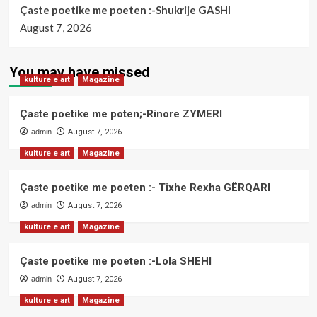
Çaste poetike me poeten :-Shukrije GASHI
August 7, 2026
You may have missed
kulture e art
Magazine
Çaste poetike me poten;-Rinore ZYMERI
admin
August 7, 2026
kulture e art
Magazine
Çaste poetike me poeten :- Tixhe Rexha GËRQARI
admin
August 7, 2026
kulture e art
Magazine
Çaste poetike me poeten :-Lola SHEHI
admin
August 7, 2026
kulture e art
Magazine