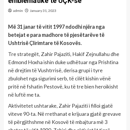
emblematikë të UÇK-së
admin
January 31, 2023
Më 31 janar të vitit 1997 ndodhi njëra nga
betejat e para madhore të pjesëtarëve të
Ushtrisë Çlirimtare të Kosovës.
Tre strategët, Zahir Pajaziti, Hakif Zejnullahu dhe
Edmond Hoxha ishin duke udhëtuar nga Prishtina
në drejtim të Vushtrrisë, derisa grupi i tyre
zbulohet nga sigurimi serb, të cilët kishin vënë
pritë në fshatin Pestovë, ku të tre bien heroikisht
në luftë me ta.
Aktivitetet ushtarake, Zahir Pajaziti i filloi gjatë
viteve 90-ta. Në rrethanat e krijuara gjatë grevave
të përgjithshme në Kosovë të mbajtura më 3