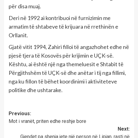
për disa muaj.
Deri në 1992 ai kontribuoi në furnizimin me
armatim të shtabeve të krijuara në rrethinën e
Orllanit.
Gjatë vitit 1994, Zahiri filloi të angazhohet edhe në
pjesë tjera të Kosovës për krijimin e UÇK-së.
Kështu, ai është një nga themeluesit e Shtabit të
Përgjithshëm të UÇK-së dhe anëtar i tij nga fillimi,
nga ku fillon të bëhet koordinimi i aktiviteteve
politike dhe ushtarake.
Post
Previous:
Mot i vranët, priten edhe reshje bore
navigation
Next:
Gjendet pa shenja jete një person në Lipjan, rasti në