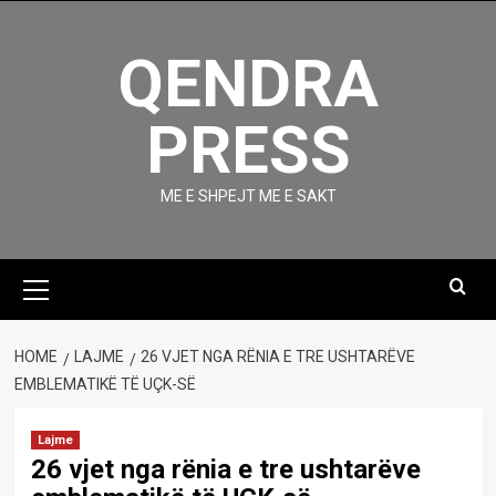
Skip
to
QENDRA
content
PRESS
ME E SHPEJT ME E SAKT
Primary
Menu
HOME
LAJME
26 VJET NGA RËNIA E TRE USHTARËVE
EMBLEMATIKË TË UÇK-SË
Lajme
26 vjet nga rënia e tre ushtarëve