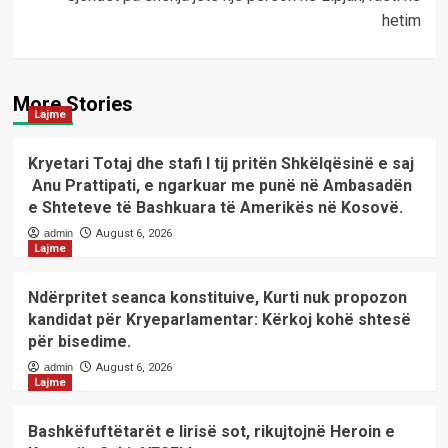
hetim
More Stories
Lajme
Kryetari Totaj dhe stafi I tij pritën Shkëlqësinë e saj
Anu Prattipati, e ngarkuar me punë në Ambasadën
e Shteteve të Bashkuara të Amerikës në Kosovë.
admin
August 6, 2026
Lajme
Ndërpritet seanca konstituive, Kurti nuk propozon
kandidat për Kryeparlamentar: Kërkoj kohë shtesë
për bisedime.
admin
August 6, 2026
Lajme
Bashkëfuftëtarët e lirisë sot, rikujtojnë Heroin e