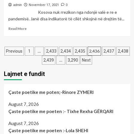
Njësia
te
admin
November 17, 2021
0
Speciale
kemi
Kosova nuk rrezikon nga ndonjë valë e re e
një
pandemisë. Janë disa indikatorë të cilët shkojnë në drejtim të...
dimër
te
Read
Read More
mirë-
more
Shkruan;Afërdita
about
Paliqka-
Kosova
Posts
Spahiu,profesoreshë.
nuk
…
2,436
Previous
1
2,433
2,434
2,435
2,437
2,438
rrezikon
pagination
…
2,439
3,290
Next
nga
ndonjë
Lajmet e fundit
valë
e
re
e
Çaste poetike me poten;-Rinore ZYMERI
pandemisë-
Shkruan;Dr.Xhevat
August 7, 2026
Elezkurtaj,drejtor
Çaste poetike me poeten :- Tixhe Rexha GËRQARI
i
QKMF-
August 7, 2026
së
Çaste poetike me poeten :-Lola SHEHI
në