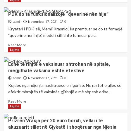
së?
about
Gjendet
PDK do ta funksionalizojë “qeverinë nën hije”
i
vdekur
admin
November 17, 2021
0
një
Kryetari i PDK-së, Memli Krasniqi, ka premtuar se do ta formojë
person
“qeverinë nën hije”, model i cili ishte formuar për...
në
banesën
Read
Read More
e
more
Lajme
tij
about
në
PDK
Edhe të rinjtë e vaksinuar shtrohen në spitale,
Pejë
do
megjithatë vaksina është efektive
ta
funksionalizojë
admin
November 17, 2021
0
“qeverinë
Kujdes nga ndjenja mashtruese e sigurisë: Në rastet e uljes së
nën
efektit mbrojtës të vaksinës gjithnjë e më shpesh edhe...
hije”
Read
Read More
more
Lajme
about
Edhe
Prizren:Vrasja për 20 euro borxh, vëllai i të
të
akuzuarit sillet në Gjykatë i shoqëruar nga Njësia
rinjtë