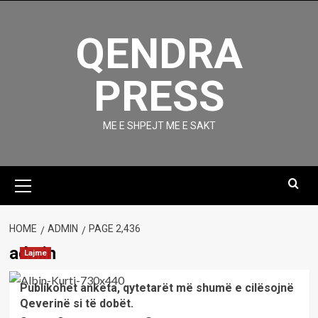
Skip
to
QENDRA
content
PRESS
ME E SHPEJT ME E SAKT
Primary
Menu
HOME
ADMIN
PAGE 2,436
admin
Lajme
Publikohet anketa, qytetarët më shumë e cilësojnë
Qeverinë si të dobët.