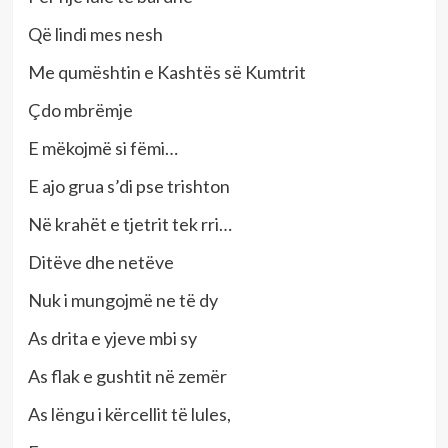
Që lindi mes nesh
Me qumështin e Kashtës së Kumtrit
Çdo mbrëmje
E mëkojmë si fëmi…
E ajo grua s’di pse trishton
Në krahët e tjetrit tek rri…
Ditëve dhe netëve
Nuk i mungojmë ne të dy
As drita e yjeve mbi sy
As flak e gushtit në zemër
As lëngu i kërcellit të lules,