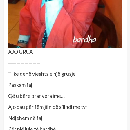
AJO GRUA
————————
Ti ke qenë vjeshta e një gruaje
Paskam faj
Që u bëre pranvera ime…
Ajo qau për fëmijën që s’lindi me ty;
Ndjehem në faj
Për një lule të bardhë