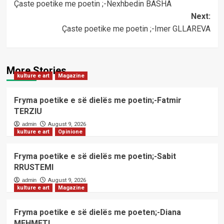
Çaste poetike me poetin ;-Nexhbedin BASHA
navigation
Next:
Çaste poetike me poetin ;-Imer GLLAREVA
More Stories
kulture e art
Magazine
Fryma poetike e së dielës me poetin;-Fatmir
TERZIU
admin
August 9, 2026
kulture e art
Opinione
Fryma poetike e së dielës me poetin;-Sabit
RRUSTEMI
admin
August 9, 2026
kulture e art
Magazine
Fryma poetike e së dielës me poeten;-Diana
MEHMETI