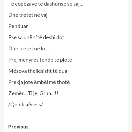
Të copëzave të dashurisë së saj…
Dhe tretet në vaj
Penduar
Pse sa unë s’të deshi dot
Dhe tretet në lot…
Prej mënyrës tënde të plotë
Mësova thellësisht të dua
Prekja jote ëmbël më thotë
Zemër…Ti je, Grua…!!
/QendraPress/
Post
Previous: