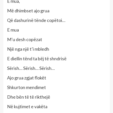
E mua,
Më dhimbset ajo grua
Që dashurinë tënde copëtoi…
E mua
M’u desh copëzat
Një nga një t’i mbledh
E diellin tënd ta bëj të shndrisë
Sërish… Sërish… Sërish…
Ajo grua zgjat flokët
Shkurton mendimet
Dhe bën të të rikthejë
Në kujtimet e vakëta