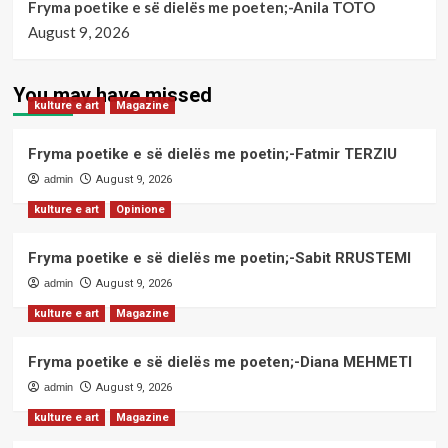
Fryma poetike e së dielës me poeten;-Anila TOTO
August 9, 2026
You may have missed
kulture e art
Magazine
Fryma poetike e së dielës me poetin;-Fatmir TERZIU
admin
August 9, 2026
kulture e art
Opinione
Fryma poetike e së dielës me poetin;-Sabit RRUSTEMI
admin
August 9, 2026
kulture e art
Magazine
Fryma poetike e së dielës me poeten;-Diana MEHMETI
admin
August 9, 2026
kulture e art
Magazine