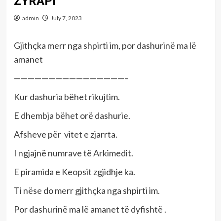
ZYRAPI
admin
July 7, 2023
Gjithçka merr nga shpirti im, por dashurinë ma lë
amanet
————————————————–
Kur dashuria bëhet rikujtim.
E dhembja bëhet orë dashurie.
Afsheve për vitet e zjarrta.
I ngjajnë numrave të Arkimedit.
E piramida e Keopsit zgjidhje ka.
Ti nëse do merr gjithçka nga shpirti im.
Por dashurinë ma lë amanet të dyfishtë .