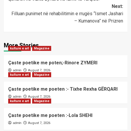
Next:
Filluan punimet në rehabilitimin e rrugës “Ismet Jashari
– Kumanova” në Prizren
More Stories
kulture e art
Magazine
Çaste poetike me poten;-Rinore ZYMERI
admin
August 7, 2026
kulture e art
Magazine
Çaste poetike me poeten :- Tixhe Rexha GËRQARI
admin
August 7, 2026
kulture e art
Magazine
Çaste poetike me poeten :-Lola SHEHI
admin
August 7, 2026