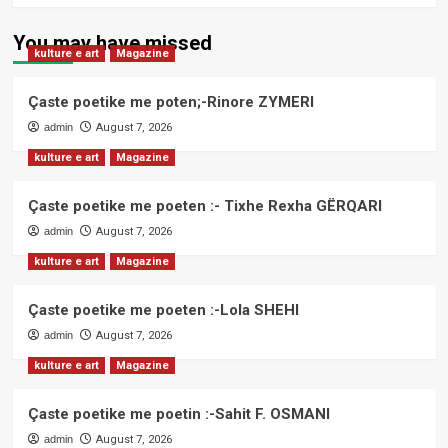
You may have missed
kulture e art
Magazine
Çaste poetike me poten;-Rinore ZYMERI
admin
August 7, 2026
kulture e art
Magazine
Çaste poetike me poeten :- Tixhe Rexha GËRQARI
admin
August 7, 2026
kulture e art
Magazine
Çaste poetike me poeten :-Lola SHEHI
admin
August 7, 2026
kulture e art
Magazine
Çaste poetike me poetin :-Sahit F. OSMANI
admin
August 7, 2026