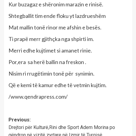
Kur buzagaz e shëronim marazin e rinisë.
Shtegballit tim ende floku yt lazdrueshëm
Mat mallin tonë rinor me afshin e besës.
Ti prapë merr gjithçka nga shpirti im.
Merri edhe kujtimet si amanet rinie.
Por,era sa herë ballin na freskon .
Nisim ri rrugëtimin tonë për synimin.
Që e kemi të kamur edhe të vetmin kujtim.
/www.qendrapress.com/
Post
Previous:
Drejtori për Kulturë,Rini dhe Sport Adem Morina po
navigation
qëndron në vizitë zyrtare në Izmir të Turqisë.