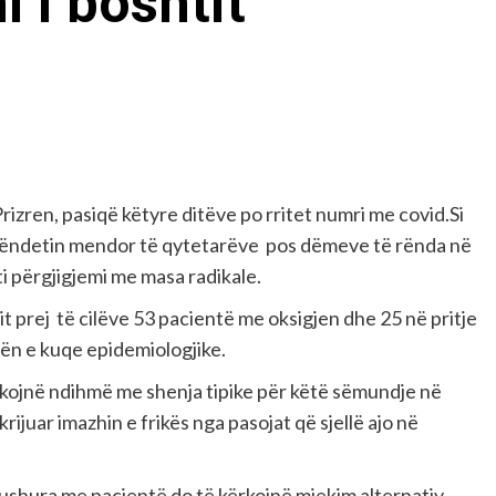
 i boshtit
ren, pasiqë këtyre ditëve po rritet numri me covid.Si
hëndetin mendor të qytetarëve pos dëmeve të rënda në
i përgjigjemi me masa radikale.
t prej të cilëve 53 pacientë me oksigjen dhe 25 në pritje
ën e kuqe epidemiologjike.
kojnë ndihmë me shenja tipike për këtë sëmundje në
ijuar imazhin e frikës nga pasojat që sjellë ajo në
bushura me pacientë do të kërkojnë mjekim alternativ