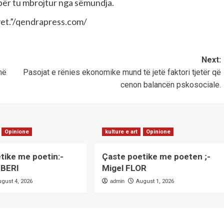
 për tu mbrojtur nga sëmundja.
 vet.”/qendrapress.com/
Next:
më
Pasojat e rënies ekonomike mund të jetë faktori tjetër që
cenon balancën pskosociale.
Opinione
kulture e art
Opinione
tike me poetin:-
Çaste poetike me poeten ;-
BERI
Migel FLOR
ugust 4, 2026
admin
August 1, 2026