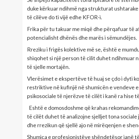
duke kërkuar ndihmë nga strukturat ushtarake 
të cilëve do ti vijë edhe KFOR-i.
Frika për tu takuar me miqë dhe përqafuar të af
potencialisht dhënës dhe marës i sëmundëjes.
Rreziku i frigës kolektive më se, është e mumd
shiqohet si një person të cilit duhet ndihmuar
të sjelle mortajën.
Vlerësimet e ekspertëve të huaj se çdo i dyti
restriktive në kufinjë në shumicën e vendeve
psikosociale të njerëzve të cilët i kanë ra hise
Eshtë e domosdoshme që krahas rekomandimeve 
të cilët duhet të analizojne sjelljet tona socia
dhe rrezikun që sjellë ajo në mirëqenjen e shen
Shumica e profesionistëve shëndetësor janë të