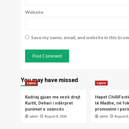
Website
Save my name, email, and website in this brow
You may have missed
Lajme
Lajme
Kadriaj gjuan me vezë drejt
Hapet ChilliFest
Kurtit, Dehari i ndërpret
të Madhe, në fo
punimet e seancës
promovimi i peri
admin
August 8, 2026
admin
August 8,