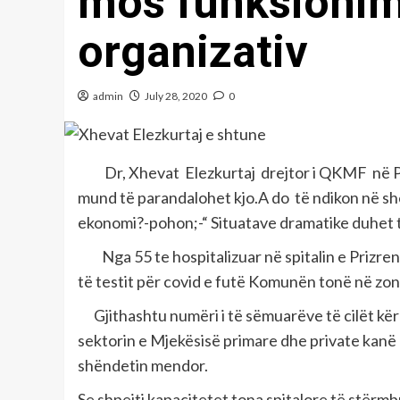
mos funksionimi
organizativ
admin
July 28, 2020
0
Dr, Xhevat Elezkurtaj drejtor i QKMF në Priz
mund të parandalohet kjo.A do të ndikon në s
ekonomi?-pohon;-“ Situatave dramatike duhet t
Nga 55 te hospitalizuar në spitalin e Prizreni
të testit për covid e futë Komunën tonë në zon
Gjithashtu numëri i të sëmuarëve të cilët kër
sektorin e Mjekësisë primare dhe private kanë kr
shëndetin mendor.
Se shpejti kapacitetet tona spitalore të stërm