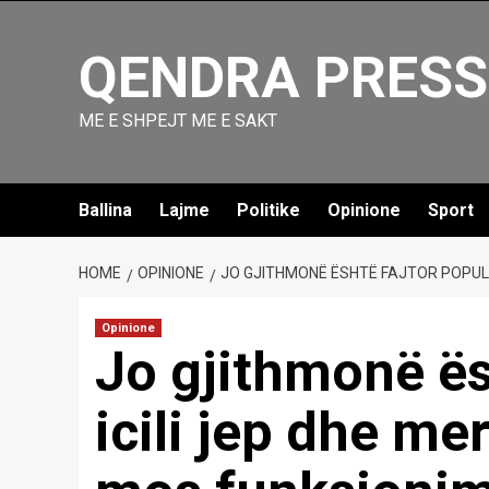
Skip
to
QENDRA PRESS
content
ME E SHPEJT ME E SAKT
Ballina
Lajme
Politike
Opinione
Sport
HOME
OPINIONE
JO GJITHMONË ËSHTË FAJTOR POPULLI
Opinione
Jo gjithmonë ës
icili jep dhe m