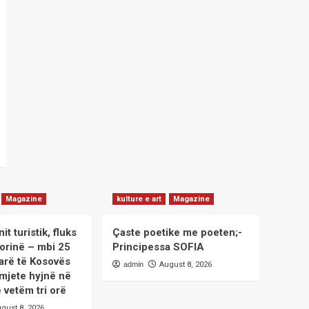
Magazine
kulture e art
Magazine
it turistik, fluks
Çaste poetike me poeten;-
Morinë – mbi 25
Principessa SOFIA
tarë të Kosovës
admin
August 8, 2026
 mjete hyjnë në
 vetëm tri orë
gust 8, 2026