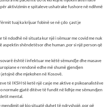
për aktivizimin e spitaleve ushatrake fushore në ndihmë
ërmit tuaj ka krijuar fobinë se në çdo çast je
ur të ndodhë në situata kur një i sëmuar me covid me nuk
 në aspektin shëndetësor dhe human ,por si një person që
 kosovarë është i infektuar me këtë sëmunďje dhe masave
 europiane e rendonë edhe më shumë gjendjen
 të jetojnë dhe mjekohen në Kosovë.
të IKSH të ketë një casje me aktive e psikoanalistëve
le jo normale gjatë ditëve të fundit në lidhje me sëmundjen
detit mental.
 mendimit që kjo situatë duhet të ndryshojë, por që