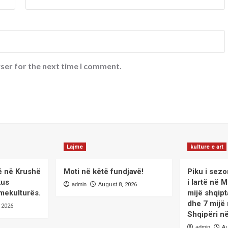
ser for the next time I comment.
Lajme
kulture e art
ë në Krushë
Moti në këtë fundjavë!
Piku i sezon
kus
i lartë në 
admin
August 8, 2026
mekulturës.
mijë shqip
dhe 7 mijë
 2026
Shqipëri në
admin
Au