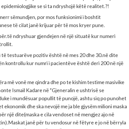
 epidemiologjike se si ta ndryshojë këtë realitet.?!
 merr sëmundjen, por mos funksionimi i boshtit
se të cilat janë krijuar për të mos kryer pune.
.të ndryshuar gjendejen në një situatë kur numeri
rollit.
i të testuarëve pozitiv është në mes 20 dhe 30.në dite
n kontrollu kur numri i pacientëve është deri 200 në një
etëra më vonë me qindra dhe po te kishim testime masivike
thonte Ismail Kadare në “Gjeneralin e ushtrisë se
duke i mundësuar popullit të punojë, ashtu siq po punohet
itet ekonomik dhe ska nevojë me ja ble gjysëm milioni maska
 për një dite(maska e cila vendoset në mengjez ajo në
).Maskat janë për tu vendosur në fëtyre e jo në bërryla