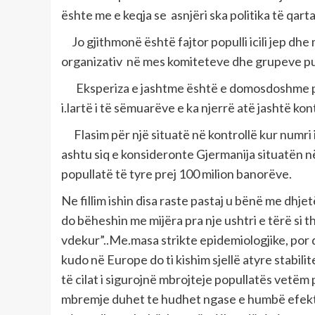
ështe me e keqja se asnjëri ska politika të qarta
Jo gjithmonë është fajtor populli icili jep dhe
organizativ në mes komiteteve dhe grupeve pune
Eksperiza e jashtme është e domosdoshme për
i.lartë i të sëmuarëve e ka njerrë atë jashtë kont
Flasim për një situatë në kontrollë kur numri 
ashtu siq e konsideronte Gjermanija situatën në
popullatë të tyre prej 100 milion banorëve.
Ne fillim ishin disa raste pastaj u bënë me dhj
do bëheshin me mijëra pra nje ushtri e tërë si 
vdekur”..Me.masa strikte epidemiologjike, por 
kudo në Europe do ti kishim sjellë atyre stabil
të cilat i sigurojnë mbrojteje popullatës vetëm
mbremje duhet te hudhet ngase e humbë efektin