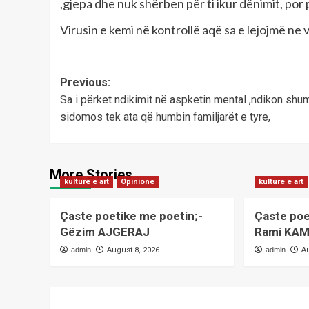
,gjepa dhe nuk shërben për ti ikur dënimit, por
Virusin e kemi në kontrollë aqë sa e lejojmë ne
Post
Previous:
Sa i përket ndikimit në aspketin mental ,ndikon shu
navigation
sidomos tek ata që humbin familjarët e tyre,
More Stories
kulture e art
Opinione
kulture e art
Çaste poetike me poetin;-
Çaste poe
Gëzim AJGERAJ
Rami KAM
admin
August 8, 2026
admin
A