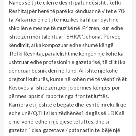
Nanes së tij të cilën e deshti pafundësisht .Refki
Reshitaj për herë të parë ka kënduar në vitet e 70-
ta. Ai karrierën e tij të muzikës ka filluar qysh në
shkollën e mesme të muzikë në Prizren, kur edhe
ishte zëri më i talentuar i SHKA’’Jehona’. Përveç
këndimit, ai ka kompozuar edhe shumë këngë
.Refki Reshitaj, paralelisht më këngën një kohë ka
ushtruar edhe profesionin e gazetarisë, të cilit i ka
qëndruar besnik deri në fund. Ai ishte një kohë
drejtor i kulturës, kurse në kohën më të vështirë ët
Kosovës ai ishte zëri ,por jo përmes këngës por
përmes lapsit si raporte nga frontet luftës.
Karriera et ij është e begatë dhe është mrekulli që
edhe unë/Q.TH si ish zëdhënës i degës së LDK së
e më vonë edhe i një pjese të luftës, dhe si
gazetar i disa gazetave / pata rastin te bëjë një