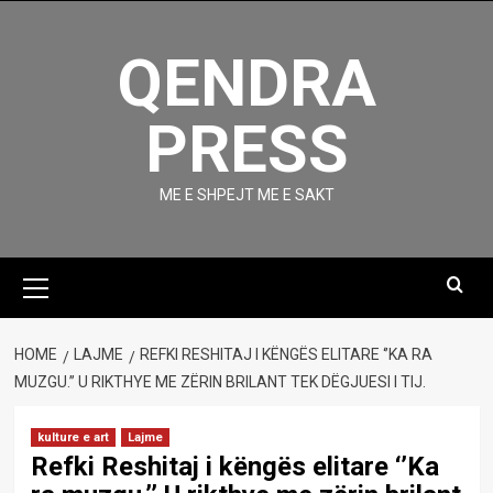
Skip
to
QENDRA
content
PRESS
ME E SHPEJT ME E SAKT
Primary
Menu
HOME
LAJME
REFKI RESHITAJ I KËNGËS ELITARE ‘’KA RA
MUZGU.’’ U RIKTHYE ME ZËRIN BRILANT TEK DËGJUESI I TIJ.
kulture e art
Lajme
Refki Reshitaj i këngës elitare ‘’Ka