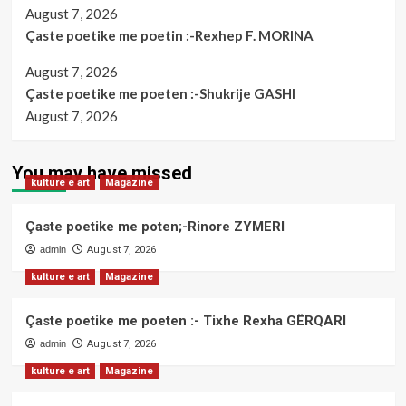
August 7, 2026
Çaste poetike me poetin :-Rexhep F. MORINA
August 7, 2026
Çaste poetike me poeten :-Shukrije GASHI
August 7, 2026
You may have missed
kulture e art
Magazine
Çaste poetike me poten;-Rinore ZYMERI
admin
August 7, 2026
kulture e art
Magazine
Çaste poetike me poeten :- Tixhe Rexha GËRQARI
admin
August 7, 2026
kulture e art
Magazine