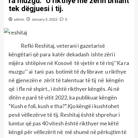
ra muzgu.’’ U rikthye me zërin brilant
tek dëgjuesi i tij.
admin
January 3, 2022
0
Refki Reshitaj, veterani i gazetarisë
këngëtari që para katër dekadash ishte zëri i
mijëra shtëpive në Kosovë të vjetër e të rinj’’Ka ra
muzgu’’ ai tani pas botimit të dy librave u rikthye
në gjenezën e zërit të talentuar të tij në këngën
që i fle në shpirt., i është rikthyer këngës. Ai në
ditën e parë të vitit 2022, ka publikuar këngën
“Kush e foli, kush e tha?”.Kjo këngë i kushtohet
pesë vëllezërve të tij. Reshitaj është shprehur i
lumtur që pas 40 vitesh është rikthyer me këtë
këngë për vëllezërit në më shumë në përkujtim të