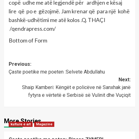
copë udhe me atë legjendë për ardhjen e kësaj
lire që po e gëzojmë. Jam krenar që para një kohë
bashkë-udhëtimi me atë kolos .Q. THAÇI
/qendrapress.com/
Bottom of Form
Post
Previous:
Çaste poetike me poeten :Selvete Abdullahu
navigation
Next:
Shaip Kamberi: Këngët e policëve në Sanxhak janë
fytyra e vërtetë e Serbisë së Vulinit dhe Vuçiqit
More Stories
kulture e art
Magazine