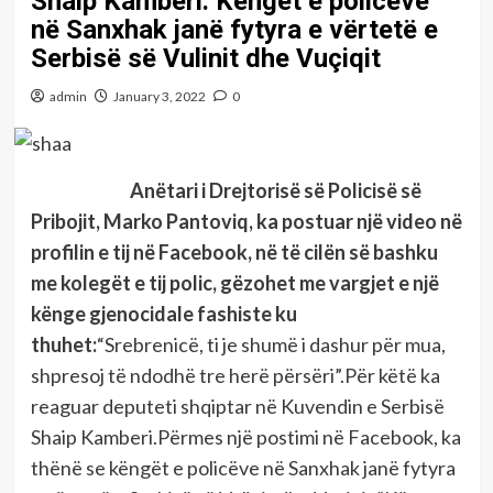
Shaip Kamberi: Këngët e policëve
në Sanxhak janë fytyra e vërtetë e
Serbisë së Vulinit dhe Vuçiqit
admin
January 3, 2022
0
Anëtari i Drejtorisë së Policisë së
Pribojit, Marko Pantoviq, ka postuar një video në
profilin e tij në Facebook, në të cilën së bashku
me kolegët e tij polic, gëzohet me vargjet e një
kënge gjenocidale fashiste ku
thuhet:
“Srebrenicë, ti je shumë i dashur për mua,
shpresoj të ndodhë tre herë përsëri”.Për këtë ka
reaguar deputeti shqiptar në Kuvendin e Serbisë
Shaip Kamberi.Përmes një postimi në Facebook, ka
thënë se këngët e policëve në Sanxhak janë fytyra