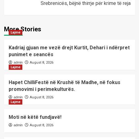
Srebrenicës, bëjnë thirrje për krime të reja
More Stories
Lajme
Kadriaj gjuan me vezë drejt Kurtit, Dehari i ndërpret
punimet e seancës
admin
August 8, 2026
Lajme
Hapet ChilliFestë në Krushë të Madhe, në fokus
promovimi i perimekulturës.
admin
August 8, 2026
Lajme
Moti në këtë fundjavë!
admin
August 8, 2026