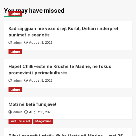
You may have missed
Lajme
Kadriaj gjuan me vezë drejt Kurtit, Dehari i ndërpret
punimet e seancës
admin
August 8, 2026
Lajme
Hapet ChilliFestë në Krushë të Madhe, në fokus
promovimi i perimekulturës.
admin
August 8, 2026
Lajme
Moti në këtë fundjavë!
admin
August 8, 2026
kulture e art
Magazine