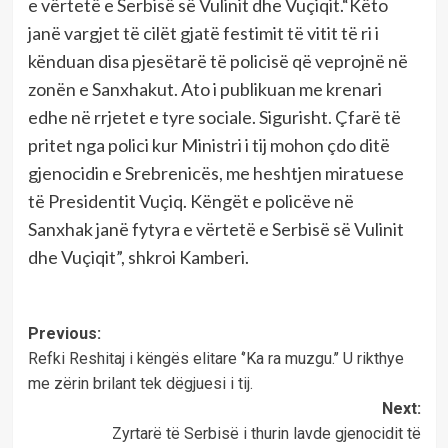
e vërtetë e Serbisë së Vulinit dhe Vuçiqit.“Këto
janë vargjet të cilët gjatë festimit të vitit të ri i
kënduan disa pjesëtarë të policisë që veprojnë në
zonën e Sanxhakut. Ato i publikuan me krenari
edhe në rrjetet e tyre sociale. Sigurisht. Çfarë të
pritet nga polici kur Ministri i tij mohon çdo ditë
gjenocidin e Srebrenicës, me heshtjen miratuese
të Presidentit Vuçiq. Këngët e policëve në
Sanxhak janë fytyra e vërtetë e Serbisë së Vulinit
dhe Vuçiqit”, shkroi Kamberi.
Post
Previous:
Refki Reshitaj i këngës elitare ‘’Ka ra muzgu.’’ U rikthye
navigation
me zërin brilant tek dëgjuesi i tij.
Next:
Zyrtarë të Serbisë i thurin lavde gjenocidit të