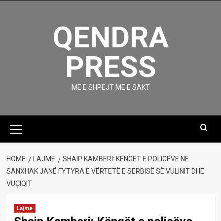
Skip
to
QENDRA
content
PRESS
ME E SHPEJT ME E SAKT
Primary
Menu
HOME
LAJME
SHAIP KAMBERI: KËNGËT E POLICËVE NË
SANXHAK JANË FYTYRA E VËRTETË E SERBISË SË VULINIT DHE
VUÇIQIT
Lajme