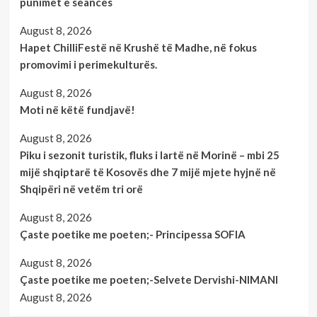
punimet e seancës
August 8, 2026
Hapet ChilliFestë në Krushë të Madhe, në fokus
promovimi i perimekulturës.
August 8, 2026
Moti në këtë fundjavë!
August 8, 2026
Piku i sezonit turistik, fluks i lartë në Morinë – mbi 25
mijë shqiptarë të Kosovës dhe 7 mijë mjete hyjnë në
Shqipëri në vetëm tri orë
August 8, 2026
Çaste poetike me poeten;- Principessa SOFIA
August 8, 2026
Çaste poetike me poeten;-Selvete Dervishi-NIMANI
August 8, 2026