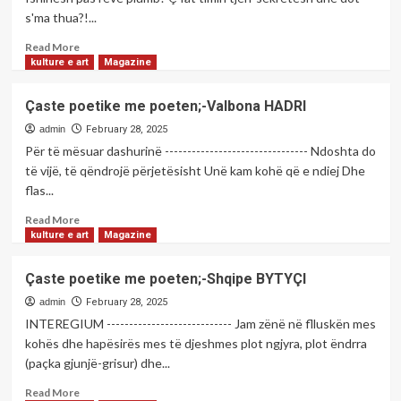
muajin
s'ma thua?!...
sot
e
Këshillin
Ramazanit:
Read
Read More
e
Është
more
kulture e art
Magazine
Bashkësisë
një
about
Islame
muaj
Çaste
të
Çaste poetike me poeten;-Valbona HADRI
madhështor,
poetike
Prizrenit.
agjërimi
me
admin
February 28, 2025
ka
poeten;-
Për të mësuar dashurinë -------------------------------- Ndoshta do
shumë
Etleva
të vijë, të qëndrojë përjetësisht Unë kam kohë që e ndiej Dhe
dobi
ÇOBO
flas...
dhe
urtësi
Read
Read More
more
kulture e art
Magazine
about
Çaste
Çaste poetike me poeten;-Shqipe BYTYÇI
poetike
me
admin
February 28, 2025
poeten;-
INTEREGIUM ---------------------------- Jam zënë në flluskën mes
Valbona
kohës dhe hapësirës mes të djeshmes plot ngjyra, plot ëndrra
HADRI
(paçka gjunjë-grisur) dhe...
Read
Read More