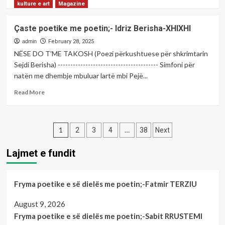
more
kulture e art
Magazine
about
Çaste
Çaste poetike me poetin;- Idriz Berisha-XHIXHI
poetike
me
admin
February 28, 2025
poeten;-
NËSE DO T'ME TAKOSH (Poezi përkushtuese për shkrimtarin
Shqipe
Sejdi Berisha) ---------------------------------------- Simfoni për
BYTYÇI
natën me dhembje mbuluar lartë mbi Pejë...
Read
Read More
more
about
Çaste
Posts
poetike
1
…
2
3
4
38
Next
me
pagination
poetin;-
Lajmet e fundit
Idriz
Berisha-
XHIXHI
Fryma poetike e së dielës me poetin;-Fatmir TERZIU
August 9, 2026
Fryma poetike e së dielës me poetin;-Sabit RRUSTEMI