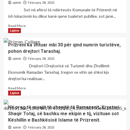
vendime
admin
February 28, 2025
besimtarët
të
Sot në afërsi të ndërtesës Komunale të Prizrenit në
islam.
rëndësishme
ish lokacionin ku dikur kanë qene tualetet publike, sot janë...
që
synojnë
Read
Read More
rritjen
more
Lajme
e
about
performancës
Tualetet
Prizreni ka shtuar mbi 30 për qind numrin turistëve,
dhe
publike
pohon drejtori Tarashaj.
motivimin
ishin
e
nevojë
admin
February 28, 2025
punonjësve.
e
Drejtori i Drejtorisë së Turizmit dhe Zhvillimit
qytetarëve
Ekonomik Ramadan Tarashaj, tregon se vitin që shkoi kjo
dhe
drejtori ka realizuar...
në
vazhdojmë
Read
Read More
të
more
Lajme
ju
about
shërbejmë
Prizreni
Në prag të muajit të shenjtë të Ramazanit, Kryetari
atyre
ka
Shaqir Totaj, së bashku me ekipin e tij, vizituan sot
tha
shtuar
kryetari
Këshillin e Bashkësisë Islame të Prizrenit.
mbi
Totaj.
30
admin
February 28, 2025