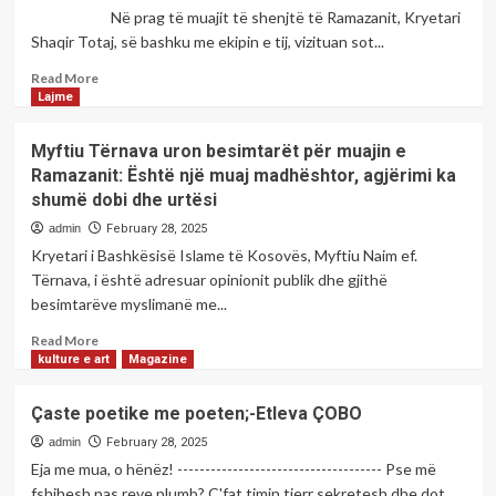
për
Në prag të muajit të shenjtë të Ramazanit, Kryetari
qind
Shaqir Totaj, së bashku me ekipin e tij, vizituan sot...
numrin
turistëve,
Read
Read More
pohon
more
Lajme
drejtori
about
Tarashaj.
Në
Myftiu Tërnava uron besimtarët për muajin e
prag
Ramazanit: Është një muaj madhështor, agjërimi ka
të
shumë dobi dhe urtësi
muajit
të
admin
February 28, 2025
shenjtë
Kryetari i Bashkësisë Islame të Kosovës, Myftiu Naim ef.
të
Tërnava, i është adresuar opinionit publik dhe gjithë
Ramazanit,
besimtarëve myslimanë me...
Kryetari
Shaqir
Read
Read More
Totaj,
more
kulture e art
Magazine
së
about
bashku
Myftiu
Çaste poetike me poeten;-Etleva ÇOBO
me
Tërnava
ekipin
uron
admin
February 28, 2025
e
besimtarët
Eja me mua, o hënëz! ------------------------------------- Pse më
tij,
për
fshihesh pas reve plumb? Ç'fat timin tjerr sekretesh dhe dot
vizituan