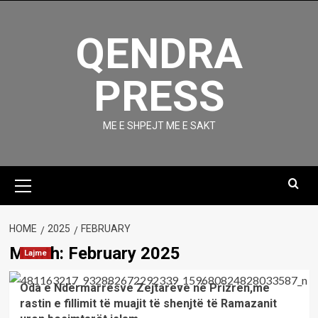
Skip
to
QENDRA
content
PRESS
ME E SHPEJT ME E SAKT
Primary
Menu
HOME
2025
FEBRUARY
Month:
February 2025
Lajme
Oda e Ndërmarrësve Zejtarëve në Prizren,me
rastin e fillimit të muajit të shenjtë të Ramazanit