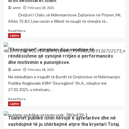
uron besimtarët islam.
admin
February 28, 2025
Drejtori i Odës së Ndërmarrësve Zejtarëve në Prizren, Mr,
Afrim TEJECI,me rastin e fillimit të muajit të shenjtë të...
Read
Read More
more
Lajme
about
Oda
“Ekoregjioni” miratuan disa vendime të
e
rëndësishme që synojnë rritjen e performancës
Ndërmarrësve
dhe motivimin e punonjësve.
Zejtarëve
në
admin
February 28, 2025
Prizren,me
Në mbledhjen e rregullt të Bordit të Drejtorëve të Ndërmarrjes
rastin
Publike Regjionale KRM “Ekoregjioni” Sh.A., mbajtur më
e
27.02.2025, u miratuan...
fillimit
të
Read
Read More
muajit
more
Lajme
të
about
shenjtë
“Ekoregjioni”
Tualetet publike ishin nevojë e qytetarëve dhe në
të
miratuan
Ramazanit
vazhdojmë të ju shërbejmë atyre tha kryetari Totaj.
disa
uron