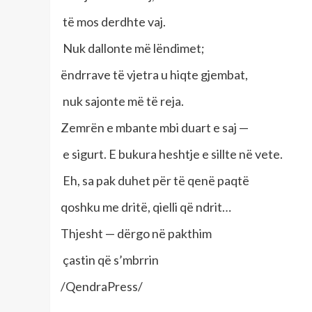
të mos derdhte vaj.
Nuk dallonte më lëndimet;
ëndrrave të vjetra u hiqte gjembat,
nuk sajonte më të reja.
Zemrën e mbante mbi duart e saj —
e sigurt. E bukura heshtje e sillte në vete.
Eh, sa pak duhet për të qenë paqtë
qoshku me dritë, qielli që ndrit…
Thjesht — dërgo në pakthim
çastin që s’mbrrin
/QendraPress/