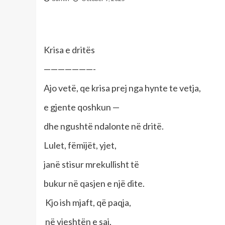
Krisa e dritës
———————-
Ajo vetë, qe krisa prej nga hynte te vetja,
e gjente qoshkun —
dhe ngushtë ndalonte në dritë.
Lulet, fëmijët, yjet,
janë stisur mrekullisht të
bukur në qasjen e një dite.
Kjo ish mjaft, që paqja,
në vjeshtën e saj,