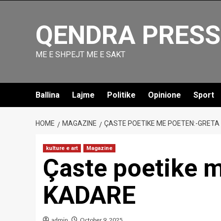
Skip
to
QENDRA PRESS
content
ME E SHPEJT ME E SAKT
Ballina
Lajme
Politike
Opinione
Sport
HOME
MAGAZINE
ÇASTE POETIKE ME POETEN:-GRETA
kulture e art
Magazine
Çaste poetike 
KADARE
admin
October 9, 2025