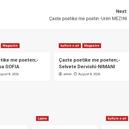
Next:
Çaste poetike me poetin:-Urim MEZINI
Magazine
kulture e art
Magazine
tike me poeten;-
Çaste poetike me poeten;-
sa SOFIA
Selvete Dervishi-NIMANI
ugust 8, 2026
admin
August 8, 2026
Lajme
kulture e art