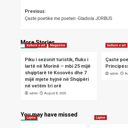
Post
Previous:
Çaste poetike me poeten:-Gladiola JORBUS
navigation
More Stories
kulture e art
Magazine
kulture e art
Piku i sezonit turistik, fluks i
Çaste poe
lartë në Morinë – mbi 25 mijë
Principes
shqiptarë të Kosovës dhe 7
admin
A
mijë mjete hyjnë në Shqipëri
në vetëm tri orë
admin
August 8, 2026
You may have missed
Lajme
Lajme