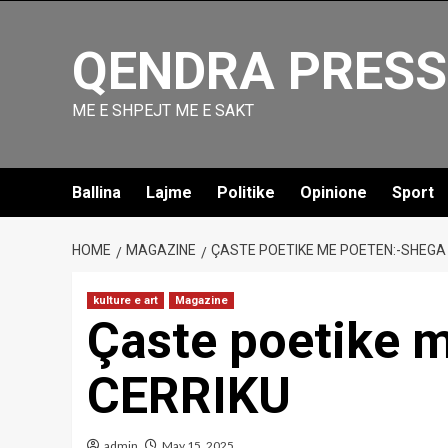
Skip
to
QENDRA PRESS
content
ME E SHPEJT ME E SAKT
Ballina
Lajme
Politike
Opinione
Sport
HOME
MAGAZINE
ÇASTE POETIKE ME POETEN:-SHEGA
kulture e art
Magazine
Çaste poetike 
CERRIKU
admin
May 15, 2025