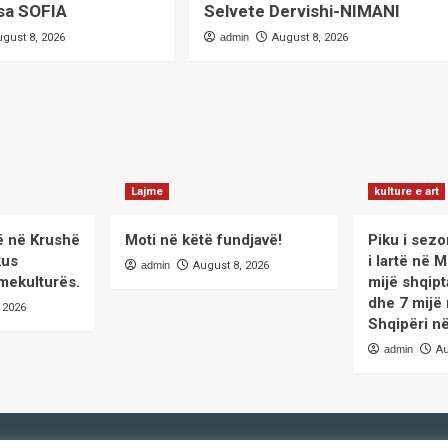
sa SOFIA
Selvete Dervishi-NIMANI
ugust 8, 2026
admin
August 8, 2026
Lajme
kulture e art
ë në Krushë
Moti në këtë fundjavë!
Piku i sezon
kus
i lartë në 
admin
August 8, 2026
mekulturës.
mijë shqip
dhe 7 mijë
 2026
Shqipëri në
admin
Au