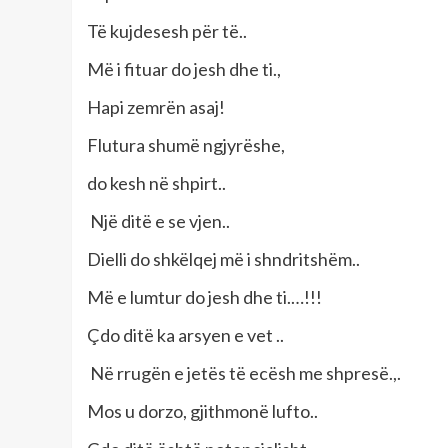
Të kujdesesh për të..
Më i fituar do jesh dhe ti.,
Hapi zemrën asaj!
Flutura shumë ngjyrëshe,
do kesh në shpirt..
Një ditë e se vjen..
Dielli do shkëlqej më i shndritshëm..
Më e lumtur do jesh dhe ti.…!!!
Çdo ditë ka arsyen e vet ..
Në rrugën e jetës të ecësh me shpresë.,.
Mos u dorzo, gjithmonë lufto..