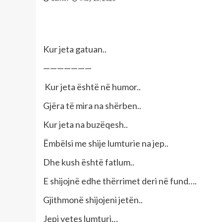
Kur jeta gatuan..
———————
Kur jeta është në humor..
Gjëra të mira na shërben..
Kur jeta na buzëqesh..
Ëmbëlsi me shije lumturie na jep..
Dhe kush është fatlum..
E shijojnë edhe thërrimet deri në fund….
Gjithmonë shijojeni jetën..
Jepi vetes lumturi…