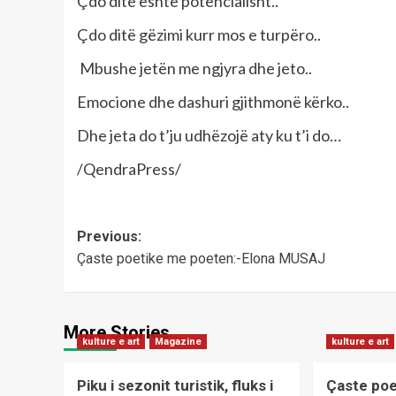
Çdo ditë është potencialisht..
Çdo ditë gëzimi kurr mos e turpëro..
Mbushe jetën me ngjyra dhe jeto..
Emocione dhe dashuri gjithmonë kërko..
Dhe jeta do t’ju udhëzojë aty ku t’i do…
/QendraPress/
Post
Previous:
Çaste poetike me poeten:-Elona MUSAJ
navigation
More Stories
kulture e art
Magazine
kulture e art
Piku i sezonit turistik, fluks i
Çaste poe