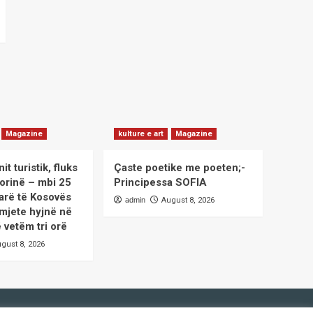
Magazine
kulture e art
Magazine
it turistik, fluks
Çaste poetike me poeten;-
Morinë – mbi 25
Principessa SOFIA
tarë të Kosovës
admin
August 8, 2026
 mjete hyjnë në
 vetëm tri orë
gust 8, 2026