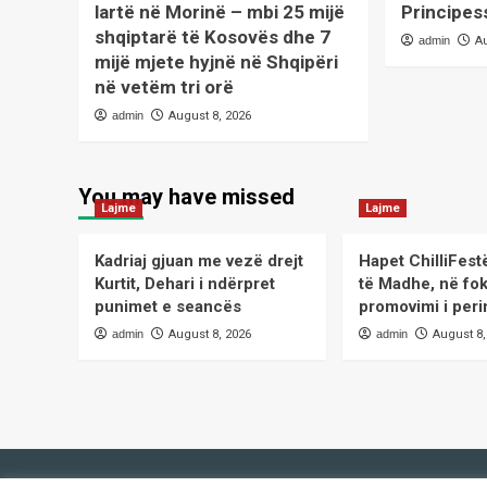
lartë në Morinë – mbi 25 mijë
Principes
shqiptarë të Kosovës dhe 7
admin
A
mijë mjete hyjnë në Shqipëri
në vetëm tri orë
admin
August 8, 2026
You may have missed
Lajme
Lajme
Kadriaj gjuan me vezë drejt
Hapet ChilliFest
Kurtit, Dehari i ndërpret
të Madhe, në fo
punimet e seancës
promovimi i peri
admin
August 8, 2026
admin
August 8,