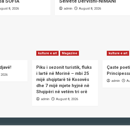
sa SOFIA
Selvete Dervishi-NIMANI
ugust 8, 2026
admin
August 8, 2026
kulture e art
Magazine
kulture e art
djavë!
Piku i sezonit turistik, fluks
Çaste poet
i lartë në Morinë – mbi 25
Principess
 2026
mijë shqiptarë të Kosovës
admin
Au
dhe 7 mijë mjete hyjnë në
Shqipëri në vetëm tri orë
admin
August 8, 2026