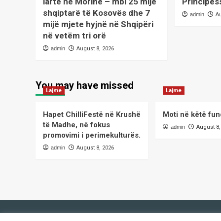
lartë në Morinë – mbi 25 mijë
Principes
shqiptarë të Kosovës dhe 7
admin
A
mijë mjete hyjnë në Shqipëri
në vetëm tri orë
admin
August 8, 2026
You may have missed
Lajme
Lajme
Hapet ChilliFestë në Krushë
Moti në këtë fun
të Madhe, në fokus
admin
August 8,
promovimi i perimekulturës.
admin
August 8, 2026