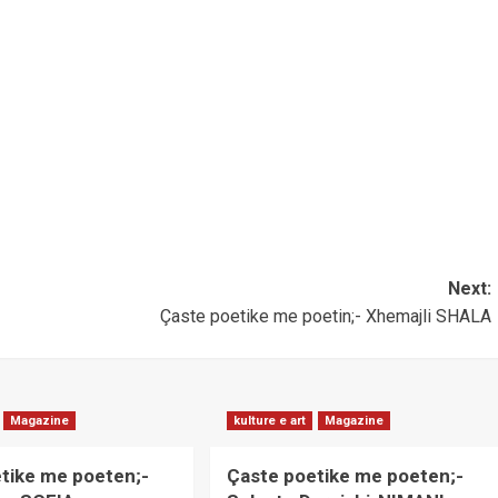
Next:
Çaste poetike me poetin;- Xhemajli SHALA
Magazine
kulture e art
Magazine
tike me poeten;-
Çaste poetike me poeten;-