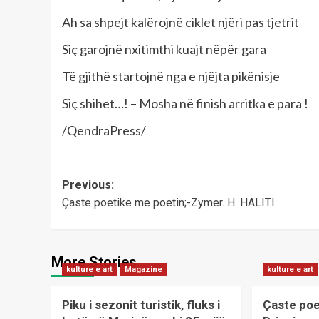
Ah sa shpejt kalërojnë ciklet njëri pas tjetrit
Siç garojnë nxitimthi kuajt nëpër gara
Të gjithë startojnë nga e njëjta pikënisje
Siç shihet…! – Mosha në finish arritka e para !
/QendraPress/
Post
Previous:
Çaste poetike me poetin;-Zymer. H. HALITI
navigation
More Stories
kulture e art
Magazine
kulture e art
Piku i sezonit turistik, fluks i
Çaste poe