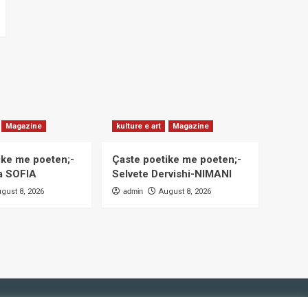
Magazine
kulture e art
Magazine
ike me poeten;-
Çaste poetike me poeten;-
a SOFIA
Selvete Dervishi-NIMANI
gust 8, 2026
admin
August 8, 2026