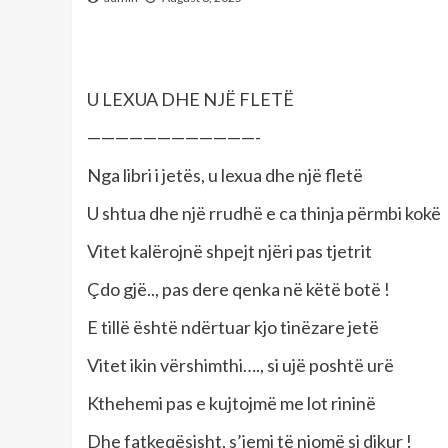
U LEXUA DHE NJË FLETË
————————————-
Nga libri i jetës, u lexua dhe një fletë
U shtua dhe një rrudhë e ca thinja përmbi kokë
Vitet kalërojnë shpejt njëri pas tjetrit
Çdo gjë.., pas dere qenka në këtë botë !
E tillë është ndërtuar kjo tinëzare jetë
Vitet ikin vërshimthi…., si ujë poshtë urë
Kthehemi pas e kujtojmë me lot rininë
Dhe fatkeqësisht, s’jemi të njomë si dikur !