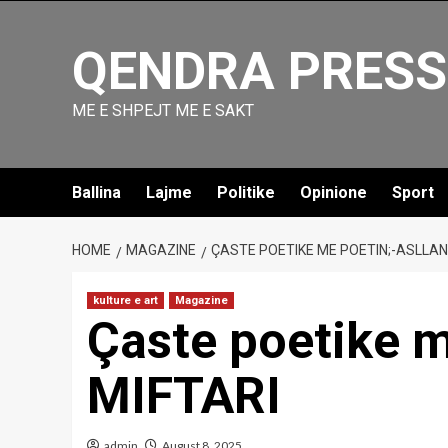
Skip
to
QENDRA PRESS
content
ME E SHPEJT ME E SAKT
Ballina
Lajme
Politike
Opinione
Sport
HOME
MAGAZINE
ÇASTE POETIKE ME POETIN;-ASLLAN
kulture e art
Magazine
Çaste poetike m
MIFTARI
admin
August 8, 2025