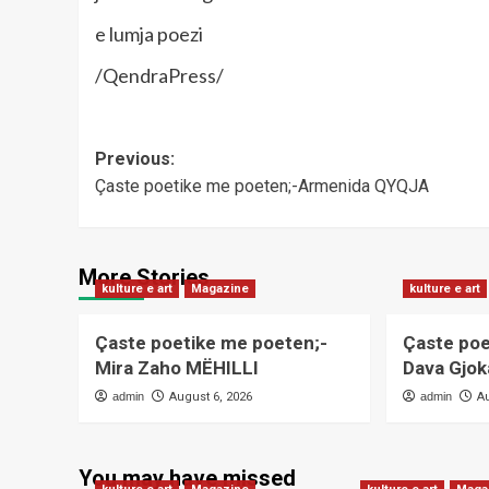
e lumja poezi
/QendraPress/
Post
Previous:
Çaste poetike me poeten;-Armenida QYQJA
navigation
More Stories
kulture e art
Magazine
kulture e art
Çaste poetike me poeten;-
Çaste poe
Mira Zaho MËHILLI
Dava Gjo
admin
August 6, 2026
admin
A
You may have missed