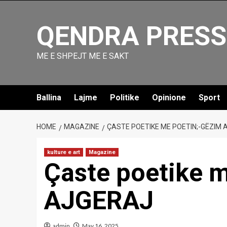
Skip
to
QENDRA PRESS
content
ME E SHPEJT ME E SAKT
Ballina
Lajme
Politike
Opinione
Sport
HOME
MAGAZINE
ÇASTE POETIKE ME POETIN;-GËZIM
kulture e art
Magazine
Çaste poetike 
AJGERAJ
admin
May 16, 2025