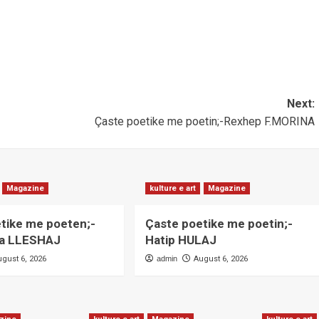
Next:
Çaste poetike me poetin;-Rexhep F.MORINA
Magazine
kulture e art
Magazine
tike me poeten;-
Çaste poetike me poetin;-
ka LLESHAJ
Hatip HULAJ
ugust 6, 2026
admin
August 6, 2026