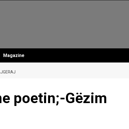
Magazine
 AJGERAJ
me poetin;-Gëzim