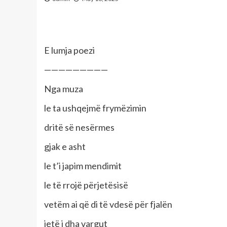
E lumja poezi
—————————
Nga muza
le ta ushqejmë frymëzimin
dritë së nesërmes
gjak e asht
le t’i japim mendimit
le të rrojë përjetësisë
vetëm ai që di të vdesë për fjalën
jetë i dha vargut