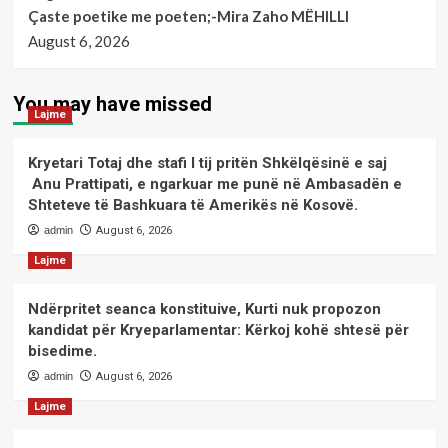
Çaste poetike me poeten;-Mira Zaho MËHILLI
August 6, 2026
You may have missed
Lajme
Kryetari Totaj dhe stafi I tij pritën Shkëlqësinë e saj
Anu Prattipati, e ngarkuar me punë në Ambasadën e
Shteteve të Bashkuara të Amerikës në Kosovë.
admin
August 6, 2026
Lajme
Ndërpritet seanca konstituive, Kurti nuk propozon
kandidat për Kryeparlamentar: Kërkoj kohë shtesë për
bisedime.
admin
August 6, 2026
Lajme