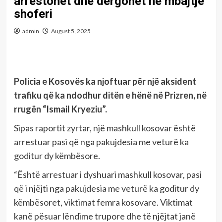
arrestohet dhe dërgohet në mbajtje
shoferi
admin
August 5, 2025
Policia e Kosovës ka njoftuar për një aksident
trafiku që ka ndodhur ditën e hënë në Prizren, në
rrugën “Ismail Kryeziu”.
Sipas raportit zyrtar, një mashkull kosovar është
arrestuar pasi që nga pakujdesia me veturë ka
goditur dy këmbësore.
“Është arrestuar i dyshuari mashkull kosovar, pasi
që i njëjti nga pakujdesia me veturë ka goditur dy
këmbësoret, viktimat femra kosovare. Viktimat
kanë pësuar lëndime trupore dhe të njëjtat janë