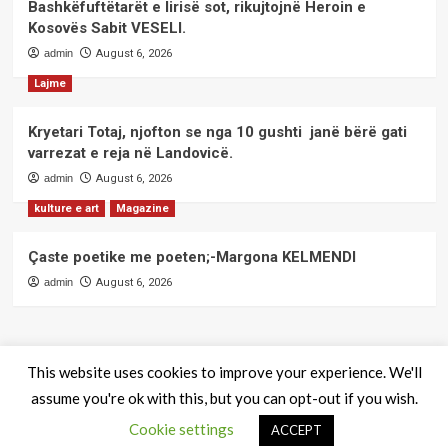
Bashkëfuftëtarët e lirisë sot, rikujtojnë Heroin e
Kosovës Sabit VESELI.
admin
August 6, 2026
Lajme
Kryetari Totaj, njofton se nga 10 gushti janë bërë gati
varrezat e reja në Landovicë.
admin
August 6, 2026
kulture e art
Magazine
Çaste poetike me poeten;-Margona KELMENDI
admin
August 6, 2026
This website uses cookies to improve your experience. We'll
assume you're ok with this, but you can opt-out if you wish.
QendraPRESS - Te drejtat e rezervuara
|
CoverNews
by AF
Cookie settings
themes.
ACCEPT