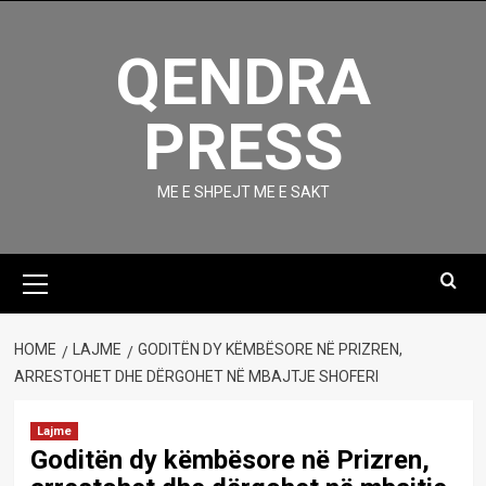
Skip
to
QENDRA
content
PRESS
ME E SHPEJT ME E SAKT
Primary
Menu
HOME
LAJME
GODITËN DY KËMBËSORE NË PRIZREN,
ARRESTOHET DHE DËRGOHET NË MBAJTJE SHOFERI
Lajme
Goditën dy këmbësore në Prizren,