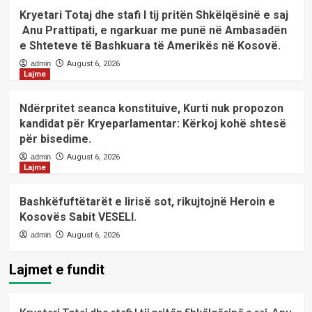
Kryetari Totaj dhe stafi I tij pritën Shkëlqësinë e saj
Anu Prattipati, e ngarkuar me punë në Ambasadën
e Shteteve të Bashkuara të Amerikës në Kosovë.
admin
August 6, 2026
Lajme
Ndërpritet seanca konstituive, Kurti nuk propozon
kandidat për Kryeparlamentar: Kërkoj kohë shtesë
për bisedime.
admin
August 6, 2026
Lajme
Bashkëfuftëtarët e lirisë sot, rikujtojnë Heroin e
Kosovës Sabit VESELI.
admin
August 6, 2026
Lajmet e fundit