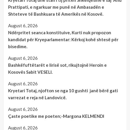
Kryetari Totaj dhe stafi I tij pritën Shkëlqësinë e saj Anu
Prattipati, e ngarkuar me punë në Ambasadën e
Shteteve të Bashkuara të Amerikës në Kosovë.
August 6, 2026
Ndërpritet seanca konstituive, Kurti nuk propozon
kandidat për Kryeparlamentar: Kërkoj kohë shtesë për
bisedime.
August 6, 2026
Bashkëfuftëtarët e lirisë sot, rikujtojnë Heroin e
Kosovës Sabit VESELI.
August 6, 2026
Kryetari Totaj, njofton se nga 10 gushti janë bërë gati
varrezat e reja në Landovicë.
August 6, 2026
Çaste poetike me poeten;-Margona KELMENDI
August 6, 2026