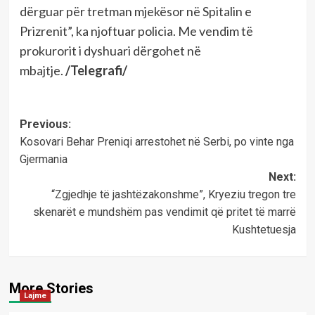
dërguar për tretman mjekësor në Spitalin e
Prizrenit”, ka njoftuar policia. Me vendim të
prokurorit i dyshuari dërgohet në
mbajtje.
/Telegrafi/
Post
Previous:
Kosovari Behar Preniqi arrestohet në Serbi, po vinte nga
navigation
Gjermania
Next:
“Zgjedhje të jashtëzakonshme”, Kryeziu tregon tre
skenarët e mundshëm pas vendimit që pritet të marrë
Kushtetuesja
More Stories
Lajme