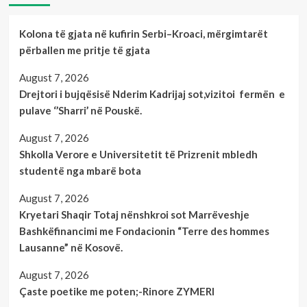
Kolona të gjata në kufirin Serbi–Kroaci, mërgimtarët
përballen me pritje të gjata
August 7, 2026
Drejtori i bujqësisë Nderim Kadrijaj sot,vizitoi fermën e
pulave ‘’Sharri’ në Pouskë.
August 7, 2026
Shkolla Verore e Universitetit të Prizrenit mbledh
studentë nga mbarë bota
August 7, 2026
Kryetari Shaqir Totaj nënshkroi sot Marrëveshje
Bashkëfinancimi me Fondacionin “Terre des hommes
Lausanne” në Kosovë.
August 7, 2026
Çaste poetike me poten;-Rinore ZYMERI