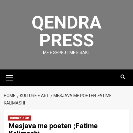
Skip
to
QENDRA
content
PRESS
ME E SHPEJT ME E SAKT
Primary
Menu
HOME
KULTURE E ART
MESJAVA ME POETEN ;FATIME
KALIMASHI
kulture e art
Mesjava me poeten ;Fatime