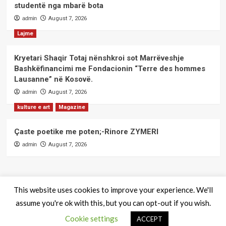
studentë nga mbarë bota
admin
August 7, 2026
Lajme
Kryetari Shaqir Totaj nënshkroi sot Marrëveshje
Bashkëfinancimi me Fondacionin “Terre des hommes
Lausanne” në Kosovë.
admin
August 7, 2026
kulture e art
Magazine
Çaste poetike me poten;-Rinore ZYMERI
admin
August 7, 2026
This website uses cookies to improve your experience. We'll
assume you're ok with this, but you can opt-out if you wish.
QendraPRESS - Te drejtat e rezervuara
|
CoverNews
by AF
Cookie settings
themes.
ACCEPT