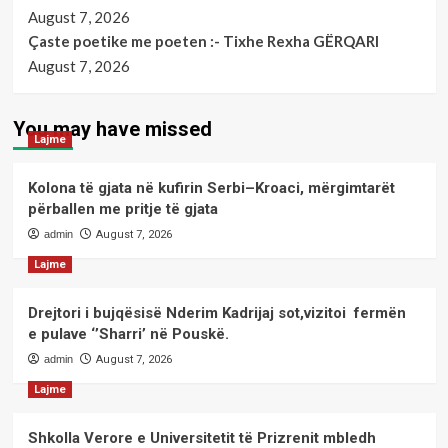
August 7, 2026
Çaste poetike me poeten :- Tixhe Rexha GËRQARI
August 7, 2026
You may have missed
Lajme
Kolona të gjata në kufirin Serbi–Kroaci, mërgimtarët
përballen me pritje të gjata
admin
August 7, 2026
Lajme
Drejtori i bujqësisë Nderim Kadrijaj sot,vizitoi fermën
e pulave ‘’Sharri’ në Pouskë.
admin
August 7, 2026
Lajme
Shkolla Verore e Universitetit të Prizrenit mbledh