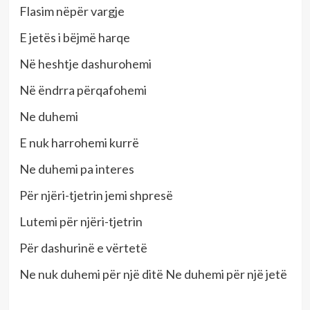
Flasim nëpër vargje
E jetës i bëjmë harqe
Në heshtje dashurohemi
Në ëndrra përqafohemi
Ne duhemi
E nuk harrohemi kurrë
Ne duhemi pa interes
Për njëri-tjetrin jemi shpresë
Lutemi për njëri-tjetrin
Për dashurinë e vërtetë
Ne nuk duhemi për një ditë Ne duhemi për një jetë