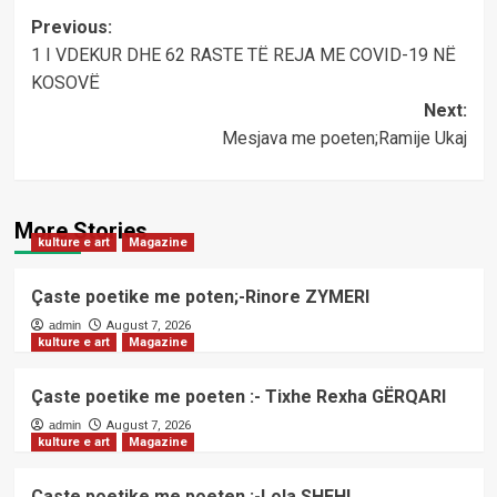
Post
Previous:
1 I VDEKUR DHE 62 RASTE TË REJA ME COVID-19 NË
navigation
KOSOVË
Next:
Mesjava me poeten;Ramije Ukaj
More Stories
kulture e art
Magazine
Çaste poetike me poten;-Rinore ZYMERI
admin
August 7, 2026
kulture e art
Magazine
Çaste poetike me poeten :- Tixhe Rexha GËRQARI
admin
August 7, 2026
kulture e art
Magazine
Çaste poetike me poeten :-Lola SHEHI