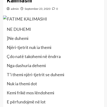
Kalimashi
admin
September 23, 2020
0
NE DUHEMI
]Ne duhemi
Njëri-tjetrit nuk ia themi
Çdo natë takohemi në ëndrra
Nga dashuria dehemi
T’i themi njëri-tjetrit se duhemi
Nuk ia themi dot
Kemi frikë mos lëndohemi
E përfundojmë në lot