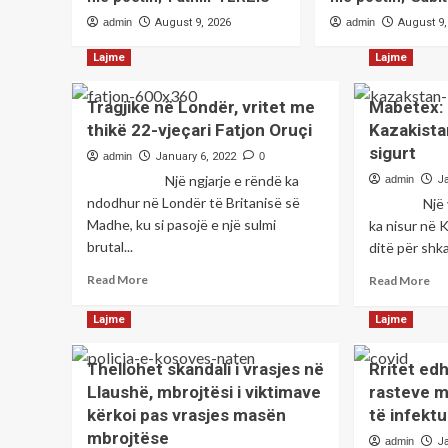
admin
August 9, 2026
admin
August 9,
Lajme
Lajme
Tragjike në Londër, vritet me
Mabetex: 
thikë 22-vjeçari Fatjon Oruçi
Kazakista
sigurt
admin
January 6, 2022
0
Një ngjarje e rëndë ka
admin
J
ndodhur në Londër të Britanisë së
Një valë 
Madhe, ku si pasojë e një sulmi
ka nisur në 
brutal...
ditë për shkak
Read
Re
Read More
Read More
more
mo
about
ab
Lajme
Lajme
Tragjike
Ma
në
Pu
Thellohet skandali i vrasjes në
Rritet edh
Londër,
ta
Llaushë, mbrojtësi i viktimave
rasteve m
vritet
në
me
Kaz
kërkoi pas vrasjes masën
të infektu
thikë
jan
mbrojtëse
admin
J
22-