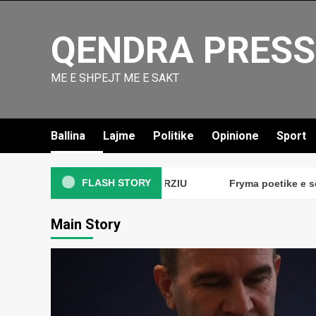
Skip
to
QENDRA PRESS
content
ME E SHPEJT ME E SAKT
Ballina
Lajme
Politike
Opinione
Sport
FLASH STORY
së dielës me poetin;-Fatmir TERZIU
Fryma poetike e së di
Main Story