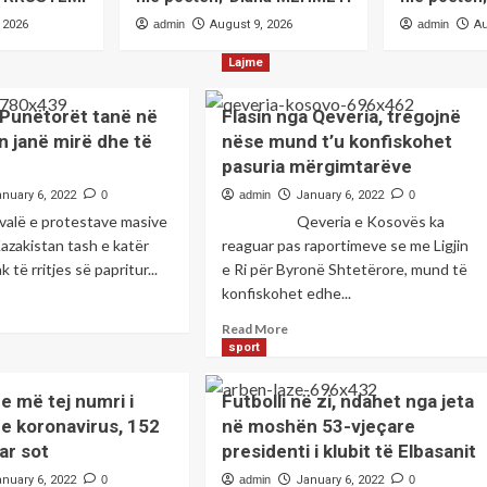
 2026
admin
August 9, 2026
admin
Au
Lajme
Punëtorët tanë në
Flasin nga Qeveria, tregojnë
n janë mirë dhe të
nëse mund t’u konfiskohet
pasuria mërgimtarëve
anuary 6, 2022
0
admin
January 6, 2022
0
e protestave masive
Qeveria e Kosovës ka
Kazakistan tash e katër
reaguar pas raportimeve se me Ligjin
 të rritjes së papritur...
e Ri për Byronë Shtetërore, mund të
konfiskohet edhe...
ad
re
Read
Read More
out
more
sport
betex:
about
nëtorët
Flasin
e më tej numri i
Futbolli në zi, ndahet nga jeta
në
nga
e koronavirus, 152
në moshën 53-vjeçare
Qeveria,
akistan
ar sot
presidenti i klubit të Elbasanit
tregojnë
ë
nëse
anuary 6, 2022
0
admin
January 6, 2022
0