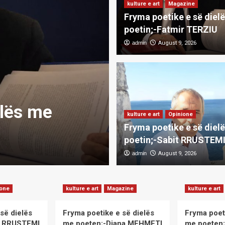
kulture e art
Magazine
Fryma poetike e së diel
poetin;-Fatmir TERZIU
admin
August 9, 2026
kulture e art
Opinione
elës me
Fryma poetike
kulture e art
Opinione
Fryma poetike e së diel
poetin;-Sabi
poetin;-Sabit RRUSTEM
admin
admin
August 9, 2026
August 9, 2026
ione
kulture e art
Magazine
kulture e art
së dielës
Fryma poetike e së dielës
Fryma poet
it RRUSTEMI
me poeten;-Diana MEHMETI
me poeten;