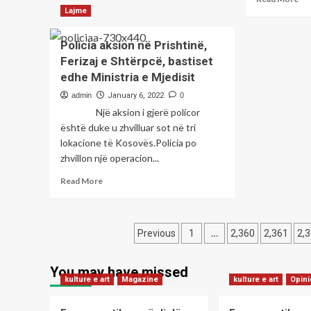
dhe
mo
Lajme
Turqia,
ab
me
Rri
popullsinë
Policia aksion në Prishtinë,
e
më
Ferizaj e Shtërpcë, bastiset
ras
të
edhe Ministria e Mjedisit
me
re
Om
në
admin
January 6, 2022
0
në
Evropë
Një aksion i gjerë policor
Ko
është duke u zhvilluar sot në tri
pu
lokacione të Kosovës.Policia po
par
mb
zhvillon një operacion...
në
Read
Read More
spi
more
about
Policia
Posts
aksion
…
Previous
1
2,360
2,361
2,
në
pagination
Prishtinë,
You may have missed
Ferizaj
kulture e art
Magazine
kulture e art
Opin
e
Shtërpcë,
bastiset