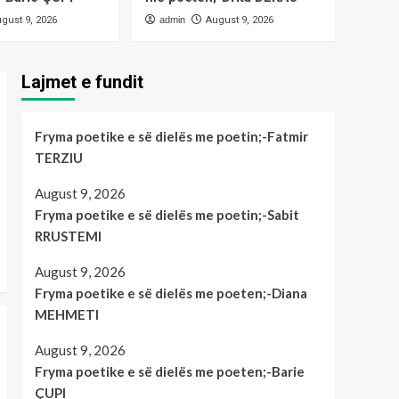
gust 9, 2026
admin
August 9, 2026
kulture e art
Magazine
Fryma poetike e së
dielës me poetin;-
Fatmir TERZIU
Lajmet e fundit
1
kulture e art
Opinione
Fryma poetike e së dielës me poetin;-Fatmir
Fryma poetike e së
dielës me poetin;-Sabit
TERZIU
RRUSTEMI
2
August 9, 2026
Fryma poetike e së dielës me poetin;-Sabit
kulture e art
Magazine
RRUSTEMI
Fryma poetike e së
dielës me poeten;-Diana
MEHMETI
August 9, 2026
3
Fryma poetike e së dielës me poeten;-Diana
MEHMETI
kulture e art
Magazine
Fryma poetike e së
August 9, 2026
dielës me poeten;-Barie
ÇUPI
Fryma poetike e së dielës me poeten;-Barie
4
ÇUPI