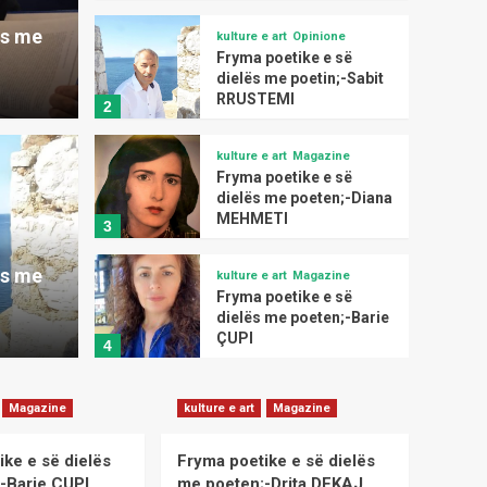
ës me
kulture e art
Opinione
Fryma poetike e së
dielës me poetin;-Sabit
RRUSTEMI
2
kulture e art
Magazine
Fryma poetike e së
dielës me poeten;-Diana
kulture e art
MEHMETI
3
 e së dielës me
Frym
ës me
kulture e art
Magazine
t RRUSTEMI
poe
Fryma poetike e së
I
dielës me poeten;-Barie
admin
ÇUPI
4
kulture e art
Magazine
Magazine
kulture e art
Magazine
Fryma poetike e së
dielës me poeten;-Drita
DEKAJ
ike e së dielës
Fryma poetike e së dielës
5
-Barie ÇUPI
me poeten;-Drita DEKAJ