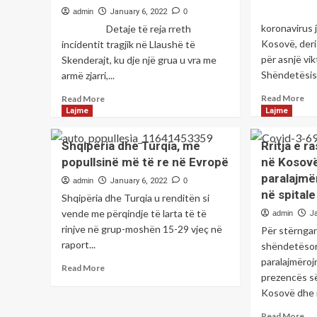
mi
152 
admin
January 6, 2022
0
vjeçari
dh
Fatjon
koronavirus 
të
Detaje të reja rreth
Oruçi
sig
Kosovë, deri
incidentit tragjik në Llaushë të
për asnjë vik
Skenderajt, ku dje një grua u vra me
Shëndetësisë
armë zjarri,...
Re
Read
Read More
Read More
mo
more
Lajme
Lajme
ab
about
Rri
Thellohet
Shqipëria dhe Turqia, me
Rritja e 
ed
skandali
popullsinë më të re në Evropë
në Kosovë
më
i
paralajmë
tej
vrasjes
admin
January 6, 2022
0
nu
në
në spitale
Shqipëria dhe Turqia u renditën si
i
Llaushë,
vende me përqindje të larta të të
admin
J
ras
mbrojtësi
rinjve në grup-moshën 15-29 vjeç në
Për stërngar
me
i
raport...
kor
viktimave
shëndetëso
15
kërkoi
paralajmëroj
Read
Read More
të
pas
prezencës së
more
inf
vrasjes
Kosovë dhe rr
about
so
masën
Shqipëria
mbrojtëse
Re
Read More