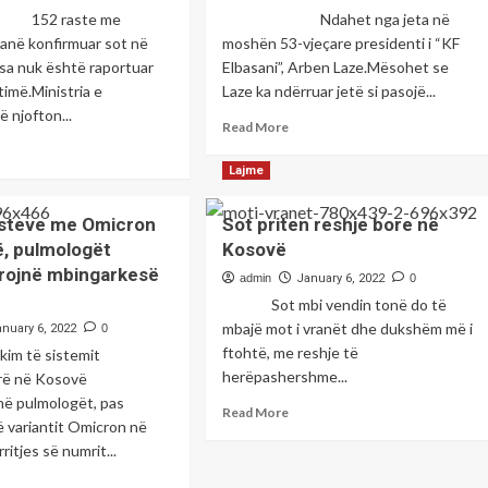
rë
mund
raste me
Ndahet nga jeta në
e
t’u
janë konfirmuar sot në
moshën 53-vjeçare presidenti i “KF
konfiskohet
urt
sa nuk është raportuar
Elbasani”, Arben Laze.Mësohet se
pasuria
mërgimtarëve
timë.Ministria e
Laze ka ndërruar jetë si pasojë...
 njofton...
Read
Read More
more
ad
about
re
Lajme
Futbolli
out
në
tet
rasteve me Omicron
Sot priten reshje bore në
zi,
he
, pulmologët
Kosovë
ndahet
nga
rojnë mbingarkesë
admin
January 6, 2022
0
jeta
mri
Sot mbi vendin tonë do të
në
mbajë mot i vranët dhe dukshëm më i
anuary 6, 2022
0
moshën
teve
ftohtë, me reshje të
53-
kim të sistemit
vjeçare
onavirus,
herëpashershme...
rë në Kosovë
presidenti
2
në pulmologët, pas
Read
Read More
i
 variantit Omicron në
more
klubit
ektuar
itjes së numrit...
about
të
t
Sot
Elbasanit
ad