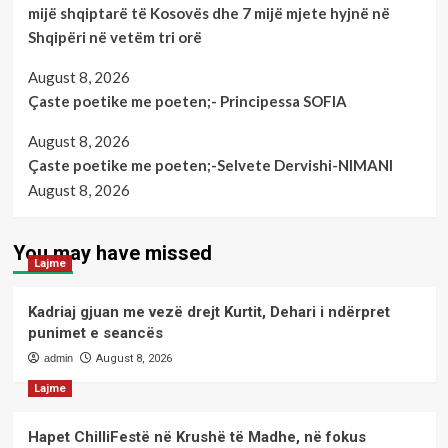
mijë shqiptarë të Kosovës dhe 7 mijë mjete hyjnë në
Shqipëri në vetëm tri orë
August 8, 2026
Çaste poetike me poeten;- Principessa SOFIA
August 8, 2026
Çaste poetike me poeten;-Selvete Dervishi-NIMANI
August 8, 2026
You may have missed
Lajme
Kadriaj gjuan me vezë drejt Kurtit, Dehari i ndërpret
punimet e seancës
admin
August 8, 2026
Lajme
Hapet ChilliFestë në Krushë të Madhe, në fokus