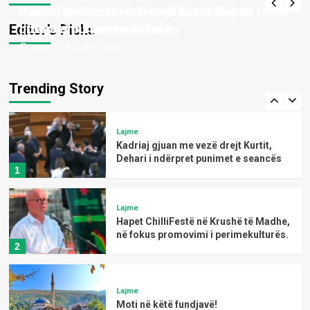
Kosovës dhe 7 mijë mjete hyjnë në
Kadriaj gjuan me vezë drejt Kurtit, Dehari i
Hapet ChilliFestë në Krushë të Madhe, në fokus
4
Shqipëri në vetëm tri orë
Editor’s Picks
ndërpret punimet e seancës
promovimi i perimekulturës.
admin
admin
August 8, 2026
August 8, 2026
kulture e art
Magazine
Çaste poetike me poeten;-
Principessa SOFIA
Trending Story
5
Lajme
Kadriaj gjuan me vezë drejt Kurtit,
Dehari i ndërpret punimet e seancës
1
Lajme
Hapet ChilliFestë në Krushë të Madhe,
në fokus promovimi i perimekulturës.
2
Lajme
Moti në këtë fundjavë!