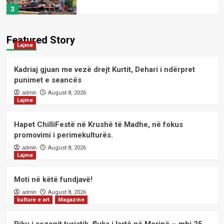
3
kulture e art
Magazine
Piku i sezonit turistik, fluks i lartë në
Featured Story
Lajme
Morinë – mbi 25 mijë shqiptarë të
Kosovës dhe 7 mijë mjete hyjnë në
4
Shqipëri në vetëm tri orë
Kadriaj gjuan me vezë drejt Kurtit, Dehari i ndërpret
punimet e seancës
kulture e art
Magazine
admin
August 8, 2026
Lajme
Çaste poetike me poeten;-
Principessa SOFIA
5
Hapet ChilliFestë në Krushë të Madhe, në fokus
promovimi i perimekulturës.
Lajme
admin
August 8, 2026
Lajme
Kadriaj gjuan me vezë drejt Kurtit,
Dehari i ndërpret punimet e seancës
1
Moti në këtë fundjavë!
admin
August 8, 2026
kulture e art
Magazine
Lajme
Hapet ChilliFestë në Krushë të Madhe,
në fokus promovimi i perimekulturës.