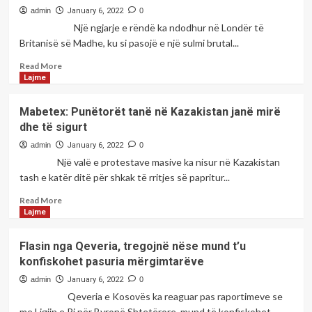
hapësira
Berisha
admin
January 6, 2022
0
të
me
Një ngjarje e rëndë ka ndodhur në Londër të
gjelbërta.
rastin
Britanisë së Madhe, ku si pasojë e një sulmi brutal...
e
Bedri
Read
Read More
Halimit
more
Lajme
about
Tragjike
Mabetex: Punëtorët tanë në Kazakistan janë mirë
në
dhe të sigurt
Londër,
vritet
admin
January 6, 2022
0
me
Një valë e protestave masive ka nisur në Kazakistan
thikë
tash e katër ditë për shkak të rritjes së papritur...
22-
vjeçari
Read
Read More
Fatjon
more
Lajme
Oruçi
about
Mabetex:
Flasin nga Qeveria, tregojnë nëse mund t’u
Punëtorët
konfiskohet pasuria mërgimtarëve
tanë
në
admin
January 6, 2022
0
Kazakistan
Qeveria e Kosovës ka reaguar pas raportimeve se
janë
me Ligjin e Ri për Byronë Shtetërore, mund të konfiskohet