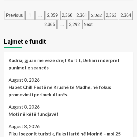
vjeçare
about
presidenti
Shqipëria
Posts
i
dhe
…
2,362
Previous
1
2,359
2,360
2,361
2,363
2,364
klubit
Turqia,
pagination
…
2,365
3,292
Next
të
me
Elbasanit
popullsinë
më
Lajmet e fundit
të
re
në
Kadriaj gjuan me vezë drejt Kurtit, Dehari i ndërpret
Evropë
punimet e seancës
August 8, 2026
Hapet ChilliFestë në Krushë të Madhe, në fokus
promovimi i perimekulturës.
August 8, 2026
Moti në këtë fundjavë!
August 8, 2026
Piku i sezonit turistik, fluks i lartë në Morinë – mbi 25