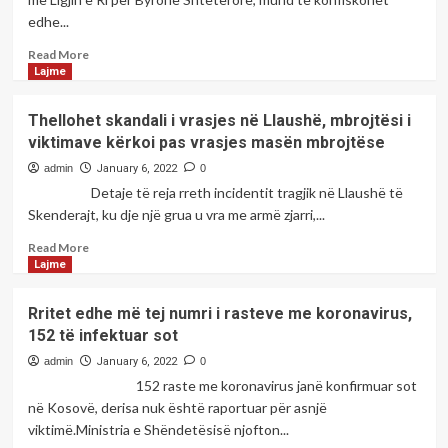
mirë
edhe...
dhe
të
Read
Read More
sigurt
more
Lajme
about
Flasin
Thellohet skandali i vrasjes në Llaushë, mbrojtësi i
nga
viktimave kërkoi pas vrasjes masën mbrojtëse
Qeveria,
tregojnë
admin
January 6, 2022
0
nëse
Detaje të reja rreth incidentit tragjik në Llaushë të
mund
Skenderajt, ku dje një grua u vra me armë zjarri,...
t’u
konfiskohet
Read
Read More
pasuria
more
Lajme
mërgimtarëve
about
Thellohet
Rritet edhe më tej numri i rasteve me koronavirus,
skandali
152 të infektuar sot
i
vrasjes
admin
January 6, 2022
0
në
152 raste me koronavirus janë konfirmuar sot
Llaushë,
në Kosovë, derisa nuk është raportuar për asnjë
mbrojtësi
viktimë.Ministria e Shëndetësisë njofton...
i