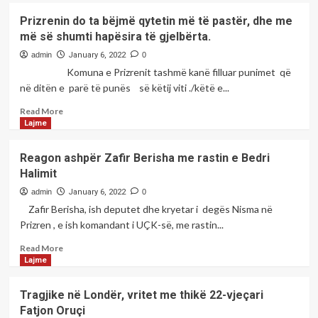
Bedri
Prizrenin do ta bëjmë qytetin më të pastër, dhe me
Halimi
më së shumti hapësira të gjelbërta.
nuk
është
admin
January 6, 2022
0
kriminel
Komuna e Prizrenit tashmë kanë filluar punimet që
në
në ditën e parë të punës së këtij viti ./këtë e...
asnjë
situatë,
Read
Read More
kujt
more
Lajme
iu
about
deshën
Prizrenin
Reagon ashpër Zafir Berisha me rastin e Bedri
këto
do
Halimit
pamje
ta
kaq
bëjmë
admin
January 6, 2022
0
të
qytetin
Zafir Berisha, ish deputet dhe kryetar i degës Nisma në
ulëta
më
Prizren , e ish komandant i UÇK-së, me rastin...
e
të
pa
pastër,
Read
Read More
etikë
dhe
more
Lajme
???!!
me
about
-
më
Reagon
Tragjike në Londër, vritet me thikë 22-vjeçari
Shkruan:Qazim
së
ashpër
Fatjon Oruçi
Thaçi.
shumti
Zafir