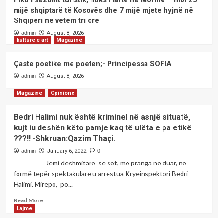
Piku i sezonit turistik, fluks i lartë në Morinë – mbi 25
2
mijë shqiptarë të Kosovës dhe 7 mijë mjete hyjnë në
Shqipëri në vetëm tri orë
admin
August 8, 2026
Lajme
kulture e art
Magazine
Moti në këtë fundjavë!
3
Çaste poetike me poeten;- Principessa SOFIA
admin
August 8, 2026
kulture e art
Magazine
Piku i sezonit turistik, fluks i lartë në
Magazine
Opinione
Morinë – mbi 25 mijë shqiptarë të
Kosovës dhe 7 mijë mjete hyjnë në
4
Shqipëri në vetëm tri orë
Bedri Halimi nuk është kriminel në asnjë situatë,
kujt iu deshën këto pamje kaq të ulëta e pa etikë
???!! -Shkruan:Qazim Thaçi.
kulture e art
Magazine
Çaste poetike me poeten;-
admin
January 6, 2022
0
Principessa SOFIA
Jemi dëshmitarë se sot, me pranga në duar, në
5
formë tepër spektakulare u arrestua Kryeinspektori Bedri
Halimi. Mirëpo, po...
Read
Read More
more
Lajme
about