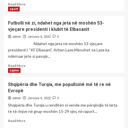
viktimave
Read
Read More
kërkoi
more
sport
pas
about
vrasjes
Rritet
Futbolli në zi, ndahet nga jeta në moshën 53-
masën
edhe
vjeçare presidenti i klubit të Elbasanit
mbrojtëse
më
tej
admin
January 6, 2022
0
numri
Ndahet nga jeta në moshën 53-vjeçare
i
presidenti i “KF Elbasani”, Arben Laze.Mësohet se Laze ka
rasteve
ndërruar jetë si pasojë...
me
koronavirus,
Read
Read More
152
more
Lajme
të
about
infektuar
Futbolli
Shqipëria dhe Turqia, me popullsinë më të re në
sot
në
Evropë
zi,
ndahet
admin
January 6, 2022
0
nga
Shqipëria dhe Turqia u renditën si vende me përqindje të larta
jeta
të të rinjve në grup-moshën 15-29 vjeç në raport...
në
moshën
Read
Read More
53-
more