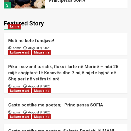
Principessa SOFIA
3
kulture e art
Magazine
Featured Story
Lajme
Çaste poetike me poeten;-Selvete
Dervishi-NIMANI
4
Moti në këtë fundjavë!
admin
August 8, 2026
kulture e art
Magazine
kulture e art
Magazine
Çaste poetike me poeten;-Age Bilani
LUKA
Piku i sezonit turistik, fluks i lartë në Morinë – mbi 25
5
mijë shqiptarë të Kosovës dhe 7 mijë mjete hyjnë në
Shqipëri në vetëm tri orë
admin
August 8, 2026
Lajme
kulture e art
Magazine
Moti në këtë fundjavë!
1
Çaste poetike me poeten;- Principessa SOFIA
admin
August 8, 2026
kulture e art
Magazine
kulture e art
Magazine
Piku i sezonit turistik, fluks i lartë në
Morinë – mbi 25 mijë shqiptarë të
Kosovës dhe 7 mijë mjete hyjnë në