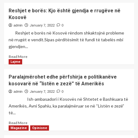
about
Haradinaj:
Reshjet e borës: Kjo është gjendja e rrugëve në
Do
Kosovë
t’i
bashkohemi
admin
January 7, 2022
0
një
Reshjet e borës në Kosovë rëndom shkaktojnë probleme
mocioni
në rrugët e vendit.Sipas përditësimit të fundi të tabelës mbi
gjendjen...
Read
Read More
more
Lajme
about
Reshjet
Paralajmërohet edhe përfshirja e politikanëve
e
kosovarë në “listën e zezë” të Amerikës
borës:
Kjo
admin
January 7, 2022
0
është
Ish-ambasadori i Kosovës në Shtetet e Bashkuara të
gjendja
Amerikës, Avni Spahiu, ka paralajmëruar se në “Listën e zezë”
e
të...
rrugëve
në
Read
Read More
Kosovë
more
Magazine
Opinione
about