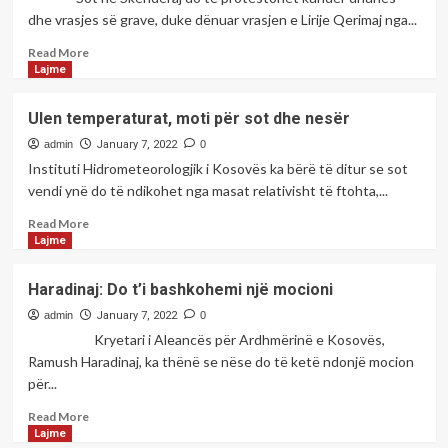
patent-
dhe vrasjes së grave, duke dënuar vrasjen e Lirije Qerimaj nga...
shoferit
nga
Read
Read More
Kosova
more
Lajme
dhe
about
Shqipëria,
Vrasja
Ulen temperaturat, moti për sot dhe nesër
këto
në
kategori
Llaushë,
admin
January 7, 2022
0
pritet
sot
Instituti Hidrometeorologjik i Kosovës ka bërë të ditur se sot
të
protestohet
vendi ynë do të ndikohet nga masat relativisht të ftohta,...
mos
në
kenë
Skenderaj
Read
Read More
provime
more
Lajme
shtesë
about
Ulen
Haradinaj: Do t’i bashkohemi një mocioni
temperaturat,
moti
admin
January 7, 2022
0
për
Kryetari i Aleancës për Ardhmërinë e Kosovës,
sot
Ramush Haradinaj, ka thënë se nëse do të ketë ndonjë mocion
dhe
për...
nesër
Read
Read More
more
Lajme