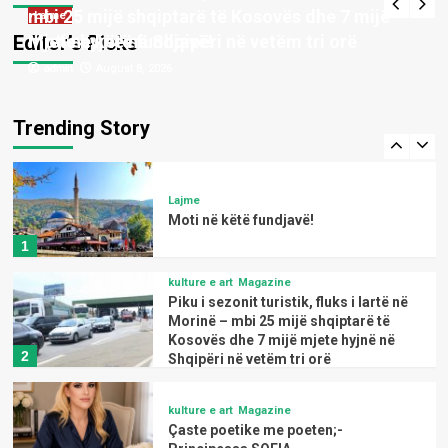
Dervishi-NIMANI
mbi 25 mijë shqiptarë të Kosovës dhe 7 mijë
Lajme
4
Editor’s Picks
Moti në këtë fundjavë!
mjete hyjnë në Shqipëri në vetëm tri orë
admin
admin
August 8, 2026
August 8, 2026
kulture e art
Magazine
Çaste poetike me poeten;-Age Bilani
LUKA
Trending Story
5
Lajme
Moti në këtë fundjavë!
1
kulture e art
Magazine
Piku i sezonit turistik, fluks i lartë në
Morinë – mbi 25 mijë shqiptarë të
Kosovës dhe 7 mijë mjete hyjnë në
2
Shqipëri në vetëm tri orë
kulture e art
Magazine
Çaste poetike me poeten;-