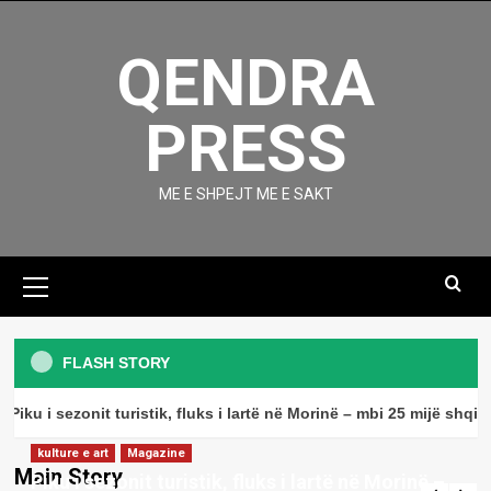
Skip
to
QENDRA
content
PRESS
ME E SHPEJT ME E SAKT
Primary
Menu
kulture e art
Magazine
Çaste poetike me poeten;-
FLASH STORY
Principessa SOFIA
3
iku i sezonit turistik, fluks i lartë në Morinë – mbi 25 mijë shqipt
Lajme
Moti në këtë fundjavë!
kulture e art
Magazine
kulture e art
Magazine
Main Story
Piku i sezonit turistik, fluks i lartë në Morinë –
Çaste poetike me poeten;-Selvete
admin
August 8, 2026