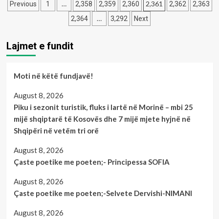
Posts
këto
do
…
2,361
Previous
1
2,358
2,359
2,360
2,362
2,363
pamje
ta
pagination
…
2,364
3,292
Next
kaq
bëjmë
të
qytetin
ulëta
më
Lajmet e fundit
e
të
pa
pastër,
etikë
dhe
Moti në këtë fundjavë!
???!!
me
-
më
Shkruan:Qazim
August 8, 2026
së
Thaçi.
shumti
Piku i sezonit turistik, fluks i lartë në Morinë – mbi 25
hapësira
mijë shqiptarë të Kosovës dhe 7 mijë mjete hyjnë në
të
Shqipëri në vetëm tri orë
gjelbërta.
August 8, 2026
Çaste poetike me poeten;- Principessa SOFIA
August 8, 2026
Çaste poetike me poeten;-Selvete Dervishi-NIMANI
August 8, 2026