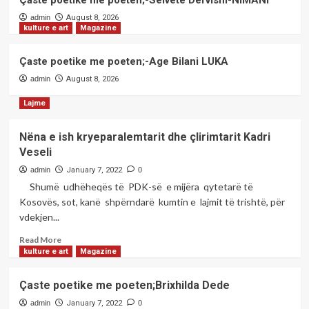
Çaste poetike me poeten;-Selvete Dervishi-NIMANI
2
Shqipëri në vetëm tri orë
admin
August 8, 2026
kulture e art
Magazine
kulture e art
Magazine
Çaste poetike me poeten;-
Çaste poetike me poeten;-Age Bilani LUKA
Principessa SOFIA
admin
August 8, 2026
3
Lajme
kulture e art
Magazine
Çaste poetike me poeten;-Selvete
Nëna e ish kryeparalemtarit dhe çlirimtarit Kadri
Dervishi-NIMANI
Veseli
4
admin
January 7, 2022
0
Shumë udhëheqës të PDK-së e mijëra qytetarë të
kulture e art
Magazine
Kosovës, sot, kanë shpërndarë kumtin e lajmit të trishtë, për
Çaste poetike me poeten;-Age Bilani
vdekjen...
LUKA
5
Read
Read More
more
kulture e art
Magazine
about
Nëna
Çaste poetike me poeten;Brixhilda Dede
e
ish
admin
January 7, 2022
0