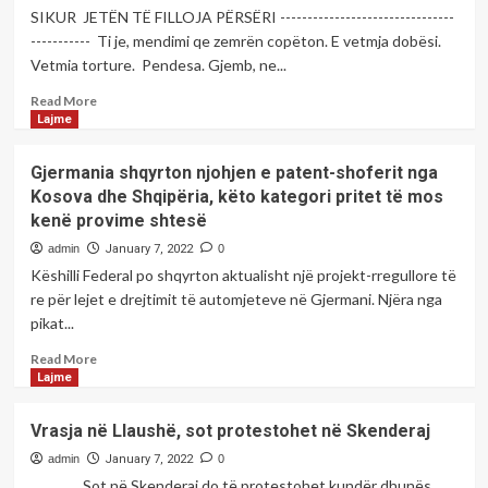
kryeparalemtarit
SIKUR JETËN TË FILLOJA PËRSËRI --------------------------------
dhe
----------- Ti je, mendimi qe zemrën copëton. E vetmja dobësi.
çlirimtarit
Vetmia torture. Pendesa. Gjemb, ne...
Kadri
Veseli
Read
Read More
more
Lajme
about
Çaste
Gjermania shqyrton njohjen e patent-shoferit nga
poetike
Kosova dhe Shqipëria, këto kategori pritet të mos
me
kenë provime shtesë
poeten;Brixhilda
Dede
admin
January 7, 2022
0
Këshilli Federal po shqyrton aktualisht një projekt-rregullore të
re për lejet e drejtimit të automjeteve në Gjermani. Njëra nga
pikat...
Read
Read More
more
Lajme
about
Gjermania
Vrasja në Llaushë, sot protestohet në Skenderaj
shqyrton
njohjen
admin
January 7, 2022
0
e
Sot në Skenderaj do të protestohet kundër dhunës