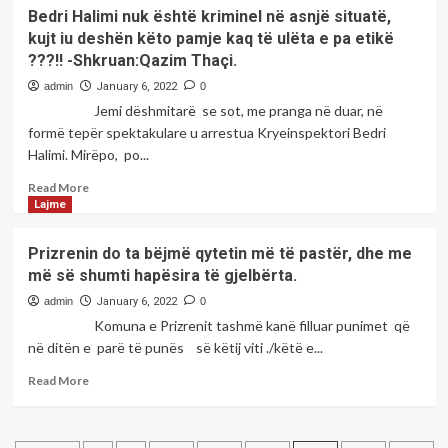
Paralajmërohet
Bedri Halimi nuk është kriminel në asnjë situatë,
edhe
kujt iu deshën këto pamje kaq të ulëta e pa etikë
përfshirja
???!! -Shkruan:Qazim Thaçi.
e
politikanëve
admin
January 6, 2022
0
kosovarë
Jemi dëshmitarë se sot, me pranga në duar, në
në
formë tepër spektakulare u arrestua Kryeinspektori Bedri
“listën
Halimi. Mirëpo, po...
e
zezë”
Read
Read More
të
more
Lajme
Amerikës
about
Bedri
Prizrenin do ta bëjmë qytetin më të pastër, dhe me
Halimi
më së shumti hapësira të gjelbërta.
nuk
është
admin
January 6, 2022
0
kriminel
Komuna e Prizrenit tashmë kanë filluar punimet që
në
në ditën e parë të punës së këtij viti ./këtë e...
asnjë
situatë,
Read
Read More
kujt
more
iu
about
deshën
Prizrenin