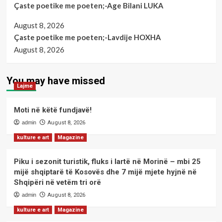
Çaste poetike me poeten;-Age Bilani LUKA
August 8, 2026
Çaste poetike me poeten;-Lavdije HOXHA
August 8, 2026
You may have missed
Lajme
Moti në këtë fundjavë!
admin
August 8, 2026
kulture e art
Magazine
Piku i sezonit turistik, fluks i lartë në Morinë – mbi 25
mijë shqiptarë të Kosovës dhe 7 mijë mjete hyjnë në
Shqipëri në vetëm tri orë
admin
August 8, 2026
kulture e art
Magazine