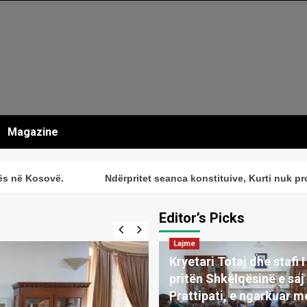
Magazine
osovë.
Ndërpritet seanca konstituive, Kurti nuk propozon 
Editor’s Picks
Lajme
Kryetari Totaj dhe stafi I 
pritën Shkëlqësinë e sa
Prattipati, e ngarkuar m