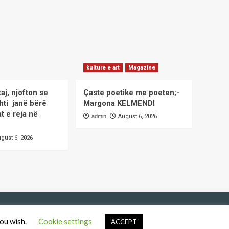
kulture e art
Magazine
taj, njofton se
Çaste poetike me poeten;-
hti janë bërë
Margona KELMENDI
at e reja në
admin
August 6, 2026
gust 6, 2026
you wish.
Cookie settings
.
ACCEPT