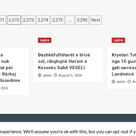
rkezi
2,372
…
371
2,373
2,374
2,375
3,290
Next
Lajme
Lajme
ca
Bashkëfuftëtarët e lirisë
Kryetari To
i nuk
sot, rikujtojnë Heroin e
nga 10 gus
at për
Kosovës Sabit VESELI.
gati varrez
: Kërkoj
Landovicë.
admin
August 6, 2026
 bisedime.
admin
Au
 2026
xperience. We'll assume you're ok with this, but you can opt-out if 
QendraPRESS - Te drejtat e rezervuara
|
CoverNews
by AF themes