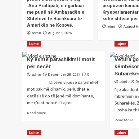
Anu Prattipati, e ngarkuar
propozon kandid
me punë në Ambasadën e
Kryeparlamentar
Shteteve të Bashkuara të
kohë shtesë për
Amerikës në Kosovë.
admin
August 6,
admin
August 6, 2026
Lajme
Lajme
Ky është parashikimi i motit
Vetura go
për nesër
këmbësor 
Suharekë
admin
December 28, 2021
0
Ditëve vijuese parashihet
admin
D
mot pak më dinamik, periudhat e
Një aksident
qetësisë do të jenë më dominante,
mbrëmjen e 
me ç’rast ndotësit ajror...
Suharekës. Z
Hoxha ka thë
Read
Read More
more
Re
Read More
about
mo
Ky
ab
Lajme
Lajme
është
Vet