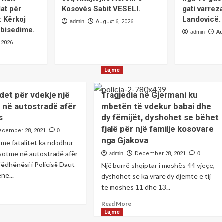
at për
Kosovës Sabit VESELI.
gati varrez
: Kërkoj
Landovicë.
admin
August 6, 2026
 bisedime.
admin
Au
 2026
Lajme
det për vdekje një
Tragjedia në Gjermani ku
në autostradë afër
mbetën të vdekur babai dhe
s
dy fëmijët, dyshohet se bëhet
fjalë për një familje kosovare
ecember 28, 2021
0
nga Gjakova
 me fatalitet ka ndodhur
sotme në autostradë afër
admin
December 28, 2021
0
ëdhënësi i Policisë Daut
Një burrë shqiptar i moshës 44 vjeçe,
në...
dyshohet se ka vrarë dy djemtë e tij
të moshës 11 dhe 13...
ad
re
Read
Read More
out
more
Lajme
ura
about