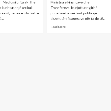
problemin
 britanik The
Ministria e Financave dhe
fillimisht
a kushtuar një artikull
Transfereve, ka njoftuar gjithë
dhe
rkezit, nënës e cila tash e
punëtorët e sektorit publik që
më
...
ekzekutimi i pagesave për ta do të...
pas
gjeni
ad
Read
Read More
fajtorin
re
more
out
about
ëzet
Për
t
shkak
të
rkim
festave,
pagat
ijëve
e
e
sektorit
rit
publik
do
,
të
diumi
ekzekutohen
tanik
tre
ditë
shton
më
ikull
herët
donije