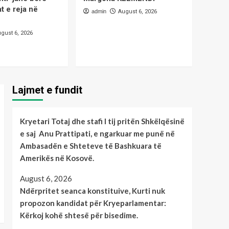
Ambasadën e Shteteve
at e reja në
Lajme
të Bashkuara të
admin
August 6, 2026
Ndërpritet seanca
Amerikës në Kosovë.
konstituive, Kurti nuk
gust 6, 2026
propozon kandidat për
2
Kryeparlamentar:
Kërkoj kohë shtesë për
bisedime.
Lajme
Bashkëfuftëtarët e lirisë
Lajmet e fundit
sot, rikujtojnë Heroin e
Kosovës Sabit VESELI.
3
Kryetari Totaj dhe stafi I tij pritën Shkëlqësinë
Lajme
Kryetari Totaj, njofton
e saj Anu Prattipati, e ngarkuar me punë në
se nga 10 gushti janë
Ambasadën e Shteteve të Bashkuara të
bërë gati varrezat e reja
Amerikës në Kosovë.
4
në Landovicë.
August 6, 2026
kulture e art
Magazine
Ndërpritet seanca konstituive, Kurti nuk
Çaste poetike me
poeten;-Margona
propozon kandidat për Kryeparlamentar:
KELMENDI
Kërkoj kohë shtesë për bisedime.
5