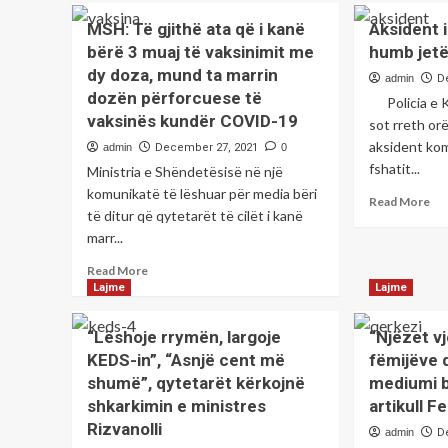
parashikimi
go
MSH: Të gjithë ata që i kanë
i
Aksident i
pë
motit
bërë 3 muaj të vaksinimit me
humb jetë
vde
për
një
dy doza, mund ta marrin
admin
D
nesër
kë
dozën përforcuese të
Policia e K
në
vaksinës kundër COVID-19
sot rreth or
au
afë
aksident kom
admin
December 27, 2021
0
Su
fshatit...
Ministria e Shëndetësisë në një
komunikatë të lëshuar për media bëri
Re
Read More
të ditur që qytetarët të cilët i kanë
mo
marr...
ab
Ak
Read
Read More
i
more
Lajme
Lajme
rë
about
në
MSH:
Fer
“Lëshoje rrymën, largoje
“Njëzet v
Të
hu
KEDS-in”, “Asnjë cent më
fëmijëve d
gjithë
jet
shumë”, qytetarët kërkojnë
mediumi b
ata
një
që
shkarkimin e ministres
artikull F
36
i
Rizvanolli
vje
admin
D
kanë