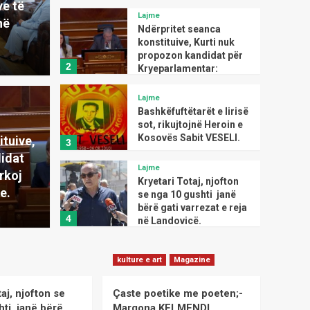
e të
Kërkoj kohë shtesë për
bisedime.
në
Lajme
Bashkëfuftëtarët e lirisë
sot, rikujtojnë Heroin e
Kosovës Sabit VESELI.
3
anca konstituive,
Lajme
Lajme
Kryetari Totaj, njofton
pozon kandidat për
Bash
se nga 10 gushti janë
bërë gati varrezat e reja
ituive,
4
tar: Kërkoj kohë
në Landovicë.
riku
idat
rkoj
kulture e art
Magazine
isedime.
VESE
Çaste poetike me
e.
poeten;-Margona
admin
KELMENDI
5
Lajme
Kryetari Totaj dhe stafi I
kulture e art
Magazine
tij pritën Shkëlqësinë e
saj Anu Prattipati, e
taj, njofton se
Çaste poetike me poeten;-
1
ngarkuar me punë në
hti janë bërë
Margona KELMENDI