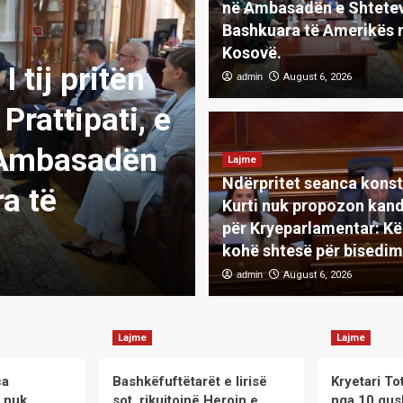
në Ambasadën e Shtetev
Bashkuara të Amerikës 
Kosovë.
I tij pritën
admin
August 6, 2026
Lajme
Prattipati, e
Ndërpritet se
 Ambasadën
Kurti nuk pro
Lajme
Ndërpritet seanca konst
a të
Kryeparlamen
Kurti nuk propozon kand
për Kryeparlamentar: Kë
shtesë për b
kohë shtesë për bisedim
admin
admin
August 6, 2026
August 6, 2026
Lajme
Lajme
ca
Bashkëfuftëtarët e lirisë
Kryetari To
i nuk
sot, rikujtojnë Heroin e
nga 10 gus