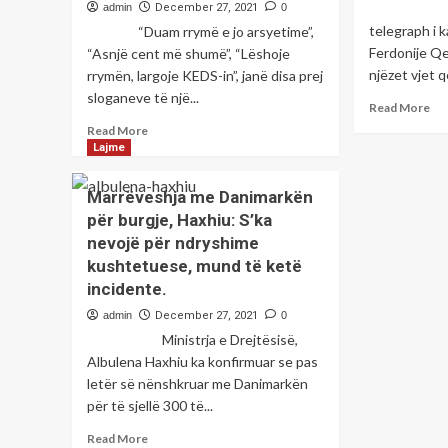
Mediumi
admin
December 27, 2021
0
bërë
3
telegraph i k
“Duam rrymë e jo arsyetime”,
muaj
Ferdonije Qe
“Asnjë cent më shumë”, “Lëshoje
të
njëzet vjet që
rrymën, largoje KEDS-in”, janë disa prej
vaksinimit
sloganeve të një...
me
Re
Read More
dy
mo
Read
Read More
doza,
ab
more
Lajme
mund
“Nj
about
ta
vje
“Lëshoje
Marrëveshja me Danimarkën
marrin
në
rrymën,
për burgje, Haxhiu: S’ka
dozën
kë
largoje
përforcuese
të
nevojë për ndryshime
KEDS-
të
fëm
in”,
kushtetuese, mund të ketë
vaksinës
dh
“Asnjë
incidente.
kundër
bur
cent
COVID-
të
admin
December 27, 2021
0
më
19
saj”
shumë”,
Ministrja e Drejtësisë,
me
qytetarët
Albulena Haxhiu ka konfirmuar se pas
bri
kërkojnë
letër së nënshkruar me Danimarkën
i
shkarkimin
për të sjellë 300 të...
ku
e
art
ministres
Read
Read More
Fer