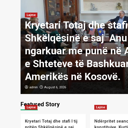
Lajme
Kryetari Totaj dhe stafi 
Shkëlqësinë e saj Anu 
ngarkuar me punë në
gona
e Shteteve të Bashkuar
Amerikës në Kosovë.
admin
August 6, 2026
Featured Story
Lajme
Lajme
Kryetari Totaj dhe stafi I tij
Ndërpritet sean
pritën Shkëlqësinë e saj
konstituive, Kurt