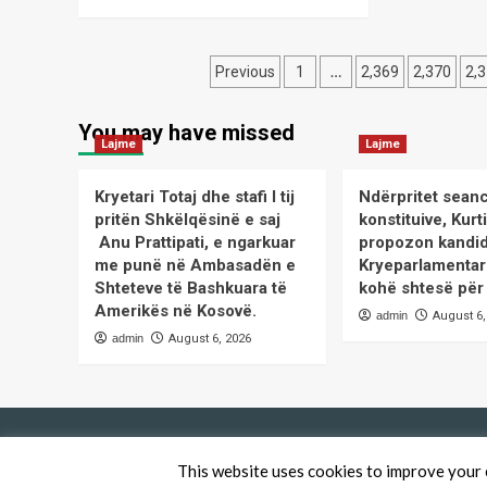
Rizvanolli
more
Qe
about
Marrëveshja
Posts
me
…
Previous
1
2,369
2,370
2,
Danimarkën
pagination
për
You may have missed
burgje,
Lajme
Lajme
Haxhiu:
S’ka
nevojë
Kryetari Totaj dhe stafi I tij
Ndërpritet sean
për
pritën Shkëlqësinë e saj
konstituive, Kurt
ndryshime
Anu Prattipati, e ngarkuar
propozon kandid
kushtetuese,
me punë në Ambasadën e
Kryeparlamentar
mund
Shteteve të Bashkuara të
kohë shtesë për
të
Amerikës në Kosovë.
ketë
admin
August 6,
incidente.
admin
August 6, 2026
This website uses cookies to improve your e