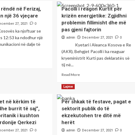
det
Tragjedia
 rëndë në Ferizaj,
Pacolli i reagon Kurtit për
r
në
n një 36 vjeçare
kje
krizën energjetike: Zgjidhni
Gjermani
problemin fillimisht dhe më
ku
ecember 27, 2021
0
mbësor
mbetën
pas gjeni fajtorin
osovës ka njoftuar se
të
ës 12:53 ka ndodhur një
tostradë
admin
December 27, 2021
0
vdekur
r
unikacioni në dalje të
Kyetari i Aleanca Kosova e Re
babai
harekës
dhe
(AKR), Behgjet Pacolli i ka reaguar
dy
kryeministrit Kurti pas deklaratës së
ad
fëmijët,
tij në...
re
dyshohet
out
se
Read
Read More
sident
bëhet
more
fjalë
about
Lajme
ndë
për
Pacolli
një
i
izaj,
jet në kërkim të
Për shkak të festave, pagat e
familje
reagon
mb
he burrit të saj”,
sektorit publik do të
kosovare
Kurtit
ën
nga
për
ritanik i kushton
ekzekutohen tre ditë më
Gjakova
krizën
erdonije Qerkezi
herët
energjetike:
çare
ecember 27, 2021
0
admin
December 27, 2021
0
Zgjidhni