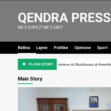
Skip
to
QENDRA PRESS
content
ME E SHPEJT ME E SAKT
Ballina
Lajme
Politike
Opinione
Sport
FLASH STORY
uar me punë në Ambasadën e Shteteve të Bashkuara të Amerikës në K
Main Story