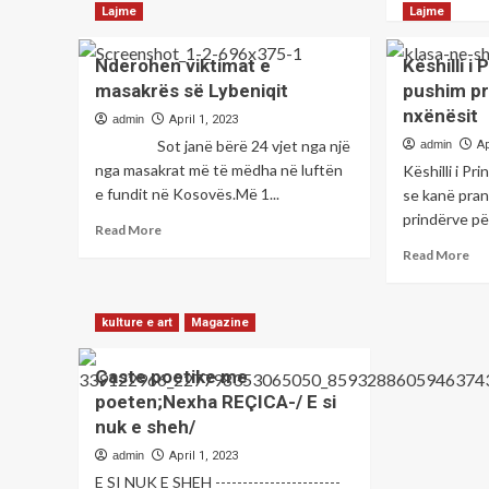
about
mo
Lajme
Lajme
Zëdhënësi
ab
i
Th
Nderohen viktimat e
Këshilli i
Speciales
të
masakrës së Lybeniqit
pushim pr
në
hë
Hagë
nxënësit
par
admin
April 1, 2023
zbulon
gjy
Sot janë bërë 24 vjet nga një
admin
Ap
se
Ra
nga masakrat më të mëdha në luftën
Këshilli i P
sa
Ve
e fundit në Kosovës.Më 1...
do
se kanë pran
Bi
të
prindërve për
e
Read
Read More
zgjas
cil
more
Re
vetëm
Read More
si
about
mo
paraqitja
Wa
Nderohen
ab
e
i
viktimat
Kës
rasteve
Ko
kulture e art
Magazine
e
i
të
a
masakrës
Pri
prokurorisë
du
së
Çaste poetike me
kë
kundër
të
Lybeniqit
pu
poeten;Nexha REÇICA-/ E si
krerëve
ko
pr
të
nuk e sheh/
kri
pë
UÇK-
ata
admin
April 1, 2023
nxë
së
që
E SI NUK E SHEH -----------------------
e