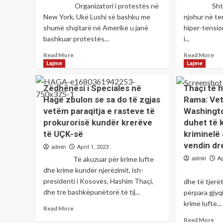
Organizatori i protestës në
Shtypja e 
New York, Ukë Lushi së bashku me
njohur në te
shumë shqitarë në Amerikë u janë
hiper-tensio
bashkuar protestës...
i...
Read
Re
Read More
Read More
more
mo
Lajme
Lajme
about
ab
Uk
Ng
Zëdhënësi i Speciales në
Thaçi të 
Lushi:
e
Hagë zbulon se sa do të zgjas
Rama: Vetë
Kosova
kës
vetëm paraqitja e rasteve të
Washingto
s’guxon
bim
të
bis
prokurorisë kundër krerëve
duhet të 
lejojë
mu
të UÇK-së
kriminelë 
që
të
vendin dre
admin
April 1, 2023
Gjykata
ulë
Speciale
sht
Të akuzuar për krime lufte
admin
Ap
të
e
dhe krime kundër njerëzimit, ish-
Ish-pre
jetë
gja
presidenti i Kosovës, Hashim Thaçi,
dhe të tjerë
mbi
dhe tre bashkëpunëtorë të tij...
përpara gjyq
shtetin
krime lufte...
Read
Read More
more
Re
Read More