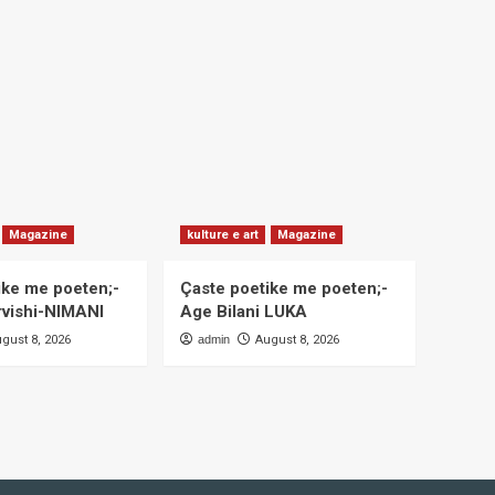
Magazine
kulture e art
Magazine
ike me poeten;-
Çaste poetike me poeten;-
rvishi-NIMANI
Age Bilani LUKA
gust 8, 2026
admin
August 8, 2026