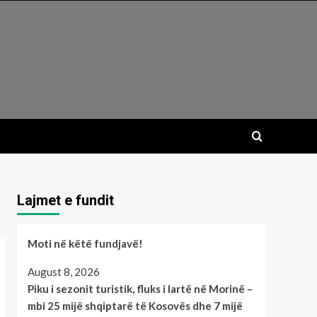
Lajmet e fundit
Moti në këtë fundjavë!
August 8, 2026
Piku i sezonit turistik, fluks i lartë në Morinë –
mbi 25 mijë shqiptarë të Kosovës dhe 7 mijë