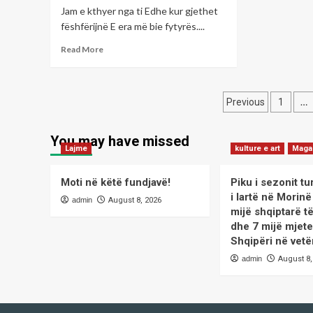
Jam e kthyer nga ti Edhe kur gjethet
ço
fëshfërijnë E era më bie fytyrës....
ven
dre
Read
Read More
liri
more
about
Çaste
Posts
poetike
…
Previous
1
me
paginati
poeten;Nexha
You may have missed
REÇICA-/
Lajme
kulture e art
Maga
E
si
nuk
Moti në këtë fundjavë!
Piku i sezonit tur
e
i lartë në Morin
admin
August 8, 2026
sheh/
mijë shqiptarë t
dhe 7 mijë mjete
Shqipëri në vetë
admin
August 8,