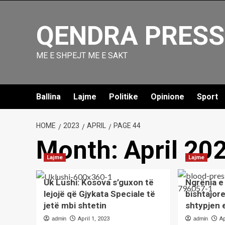
Skip
to
QENDRA PRESS
content
ME E SHPEJT ME E SAKT
Ballina
Lajme
Politike
Opinione
Sport
HOME
2023
APRIL
PAGE 44
Month:
April 20
Lajme
Lajme
Uk Lushi: Kosova s’guxon të
Ngrënia e
lejojë që Gjykata Speciale të
bishtajor
jetë mbi shtetin
shtypjen 
admin
April 1, 2023
admin
Ap