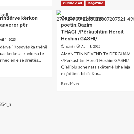
re
kulture e art
Magazine
out
açi
 Prindërve kërkon
Çaste poetike me
anveror për
poetin:Qazim
nën
THAÇI-/Përkushtim Heroit
a
katës,
Heshim GASHI/
ril 1, 2023
ma:
rindërve i Kosovës ka thënë
admin
April 1, 2023
të
uar kërkesa e ankesa të
AMANETIN NË VEND TA DËRGUAM
den
 heqjen e së drejtës...
-/Përkushtim Heroit Heshim GASHI/
ësoi
Qielli blu sdhe nata skëterrë Ishe leja
ad
e njoftimit biblik Kur...
re
shingtoni
out
Read
Read More
hilli
sovës,
more
about
ndërve
het
Çaste
rkon
poetike
shim
nsiderohen
me
anveror
minelë
poetin:Qazim
r
THAÇI-/Përkushtim
nësit
Heroit
Heshim