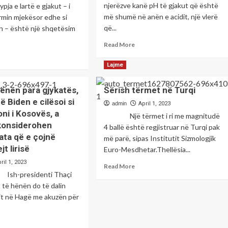
njerëzve kanë pH të gjakut që është
lartë e gjakut – i
më shumë në anën e acidit, një vlerë
rmin mjekësor edhe si
që...
n – është një shqetësim
Read
Read More
more
ad
about
re
Lajme
Kivi
out
ndihmon
rënia
hënën para gjykatës,
Sërish tërmet në Turqi
kundër
 Biden e cilësoi si
aciditetit
aj
admin
April 1, 2023
në
ni i Kosovës, a
eje
Një tërmet i ri me magnitudë
trup
htajore
konsiderohen
4 ballë është regjistruar në Turqi pak
nd
ata që e çojnë
më parë, sipas Institutit Sizmologjik
jt lirisë
Euro-Mesdhetar.Thellësia...
ypjen
ril 1, 2023
Read
Read More
sidenti Thaçi
more
kut
about
t të hënën do të dalin
Sërish
it në Hagë me akuzën për
tërmet
në
Turqi
ad