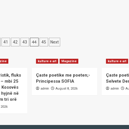
jnë
GASHI/
din
jt
së
44
41
42
43
45
Next
on
zine
kulture e art
Magazine
kulture e art
istik, fluks
Çaste poetike me poeten;-
Çaste poet
ë – mbi 25
Principessa SOFIA
Selvete De
ë Kosovës
admin
August 8, 2026
admin
Au
 hyjnë në
m tri orë
 2026