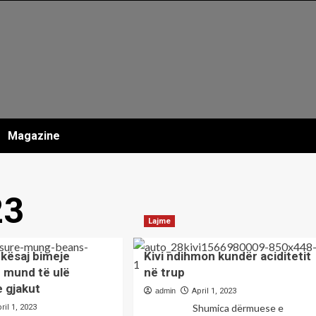
Magazine
23
Lajme
 kësaj bimeje
Kivi ndihmon kundër aciditetit
e mund të ulë
në trup
e gjakut
admin
April 1, 2023
Shumica dërmuese e
ril 1, 2023