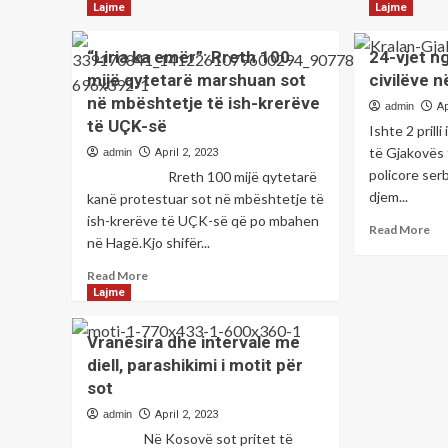
End
about
Lajme
Lajme
Th
Familjarët
nu
e
“Liria ka emër”: Rreth 100
24-vjet ng
i
Thaçit
mb
mijë qytetarë marshuan sot
civilëve n
dhe
lot
Veselit
në mbështetje të ish-krerëve
admin
Ap
në
u
të UÇK-së
Ishte 2 prilli
“M
prijnë
të Gjakovës 
pë
admin
April 2, 2023
Marshit
Dre
policore ser
Rreth 100 mijë qytetarë
për
Drejtësi
djem...
kanë protestuar sot në mbështetje të
ish-krerëve të UÇK-së që po mbahen
Re
Read More
në Hagë.Kjo shifër...
mo
ab
Read
Read More
24
more
Lajme
vje
about
ng
“Liria
Vranësira dhe intervale me
vra
ka
e
diell, parashikimi i motit për
emër”:
86
sot
Rreth
civ
100
admin
April 2, 2023
në
mijë
Kra
Në Kosovë sot pritet të
qytetarë