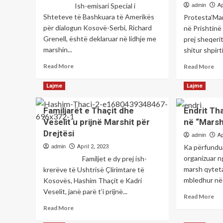
Ish-emisari Special i
admin
Ap
Shteteve të Bashkuara të Amerikës
Protesta’Mar
për dialogun Kosovë-Serbi, Richard
në Prishtinë
Grenell, është deklaruar në lidhje me
prej sheqeri
marshin...
shitur shpirt
Read
Re
Read More
Read More
more
mo
about
ab
Lajme
Lajme
Grenell
Ma
mbështet
i
Familjarët e Thaçit dhe
Endrit Tha
marshin
qin
Veselit u prijnë Marshit për
në “Marsh
në
shq
Prishtinë:
ka
Drejtësi
admin
Ap
SHBA
tro
Ka përfundua
admin
April 2, 2023
duhet
të
organizuar n
Familjet e dy prej ish-
të
shi
bëjë
marsh qytet
krerëve të Ushtrisë Çlirimtare të
e
thirrje
ko
mbledhur në 
Kosovës, Hashim Thaçit e Kadri
për
Sh
Veselit, janë parë t’i prijnë...
Re
Read More
lirimin
;Ka
mo
e
Read
Fre
Read More
ab
Thaçit
more