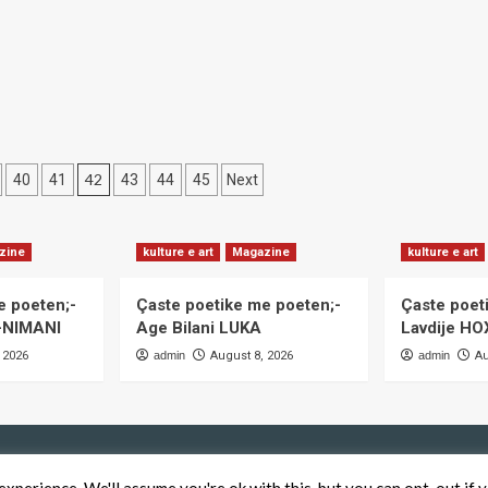
e
akovës
dorëzon
raportin
në
Kuvend
e
Kosovës
42
40
41
43
44
45
Next
zine
kulture e art
Magazine
kulture e art
e poeten;-
Çaste poetike me poeten;-
Çaste poet
i-NIMANI
Age Bilani LUKA
Lavdije H
 2026
admin
August 8, 2026
admin
Au