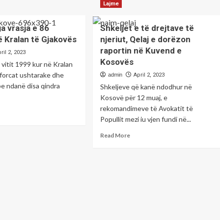
rit
about
Lajme
Shkruan:Kastriot
açi
Kryetari
Frengu
k
i
a vrasja e 86
Shkeljet e të drejtave të
Komunës
an
ë Kralan të Gjakovës
njeriut, Qelaj e dorëzon
së
ët
Prizrenit,
raportin në Kuvend e
ril 2, 2023
Shaqir
Kosovës
 i vitit 1999 kur në Kralan
arshin
Totaj
forcat ushtarake dhe
r
admin
April 2, 2023
në’’Marshojmë
jtësi”
be ndanë disa qindra
Shkeljeve që kanë ndodhur në
për
drejtësi’’
Kosovë për 12 muaj, e
rekomandimeve të Avokatit të
ad
Popullit mezi iu vjen fundi në...
re
out
Read
Read More
-
more
t
about
a
Shkeljet
sja
e
të
drejtave
ilëve
të
njeriut,
lan
Qelaj