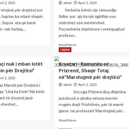
ril 2, 2023
admin
April 2, 2023
shojmë për drejtësi’,sot
Verbëria është nje sëmundje
 , haptas ka ndarë shapin
fizike por ajo ka një zgjidhje ose
t. Sepse ata që kanë
shërohet ose mëshirohet.
in tek Serbia,...
Por,verbëria shpitërore i vetëquajturi
profesor...
ad
re
Read
Read More
out
more
Lajme
rshi
about
‘’Profesor’’
çi nuk i mban lotët
Kryetari i Komunës së
dramijë
a
in për Drejtësi”
Prizrenit, Shaqir Totaj
iptarëve
kaq
në’’Marshojmë për drejtësi’’
fortë
ril 2, 2023
nditur
të
r Marshi për Drejtësi i
admin
April 2, 2023
ka
ga “Liria ka Emër”.Në këtë
Sot,nga Prizreni disa dhjetëra
turit
verbuar
arë të shumtë janë
autobusë e qindra vetura morrën
paraja
mbit-
sheshet...
rrugën drejt Prishtinës, për të marrë
se
kruan
serbo-
pjesë në protestën’’Marshojmë për...
ad
striot
rusisë,je
re
Read
ngu.
Read More
për
out
more
keqardhje-