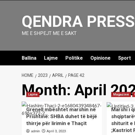
Skip
to
QENDRA PRESS
content
ME E SHPEJT ME E SAKT
Ballina
Lajme
Politike
Opinione
Sport
HOME
2023
APRIL
PAGE 42
Month:
April 20
Lajme
Magazine
Grenell mbështet marshin në
Marshi i q
Prishtinë: SHBA duhet të bëjë
shqiptarë
thirrje për lirimin e Thaçit
shiturit 
;Kastriot
admin
April 3, 2023