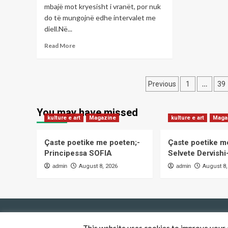
të
mbajë mot kryesisht i vranët, por nuk
marshuan
Gj
do të mungojnë edhe intervalet me
sot
në
diell.Në...
mbështetje
Read
Read More
të
more
ish-
about
krerëve
Vranësira
të
Posts
dhe
…
Previous
1
39
UÇK-
intervale
së
pagination
me
You may have missed
diell,
kulture e art
Magazine
kulture e art
Maga
parashikimi
i
motit
Çaste poetike me poeten;-
Çaste poetike m
për
Principessa SOFIA
Selvete Dervish
sot
admin
August 8, 2026
admin
August 8,