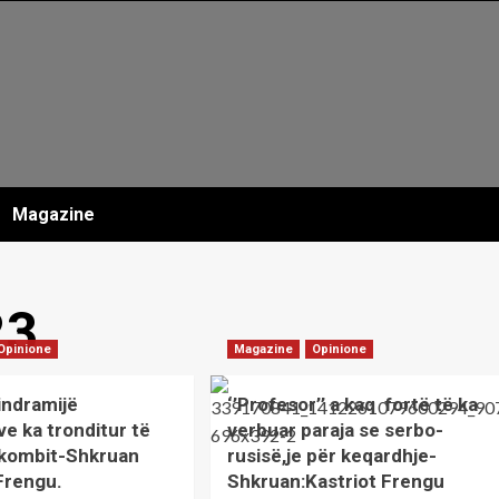
Magazine
23
Opinione
Magazine
Opinione
indramijë
‘’Profesor’’ a kaq fortë të ka
ve ka tronditur të
verbuar paraja se serbo-
e kombit-Shkruan
rusisë,je për keqardhje-
 Frengu.
Shkruan:Kastriot Frengu