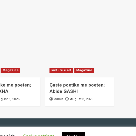
Magazine
kulture e art
Magazine
ike me poeten;-
Çaste poetike me poeten;-
OXHA
Abide GASHI
gust 8, 2026
admin
August 8, 2026