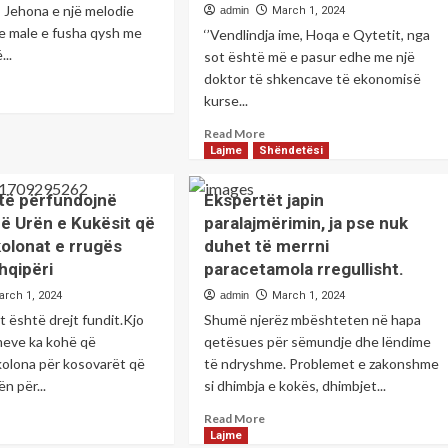
--- Jehona e një melodie
admin
March 1, 2024
te male e fusha qysh me
‘’Vendlindja ime, Hoqa e Qytetit, nga
...
sot është më e pasur edhe me një
doktor të shkencave të ekonomisë
ad
kurse...
re
out
Read
Read More
more
Lajme
Shëndetësi
tuna
about
etike
Hoqa
 të përfundojnë
Ekspertët japin
e
etin;Gëzim
ë Urën e Kukësit që
paralajmërimin, ja pse nuk
Qytetit,
GERAJ
kolonat e rrugës
duhet të merrni
pasurohet
edhe
hqipëri
paracetamola rregullisht.
me
arch 1, 2024
admin
March 1, 2024
një
t është drejt fundit.Kjo
Shumë njerëz mbështeten në hapa
doktor
të
meve ka kohë që
qetësues për sëmundje dhe lëndime
shkencave
kolona për kosovarët që
të ndryshme. Problemet e zakonshme
të
n për...
si dhimbja e kokës, dhimbjet...
Ekonomisë
ad
Dr.Nexhit
Read
Read More
re
S.
more
Lajme