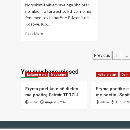
Ndryshimi i mbiemrave nga shqiptar
gar
e
në mbiemra turq është kthyer në një
sig
fenomen tek banorët e Prizrenit në
ko
Kosovë. Kjo...
dh
Read
me
Read More
more
e
about
që
Fenomeni
të
Posts
i
mbr
…
Previous
1
ndryshimit
paginati
të
You may have missed
mbiemrave
kulture e art
Magazine
kulture e art
Opin
shqiptarë
në
turq
Fryma poetike e së dielës
Fryma poetike e 
në
me poetin;-Fatmir TERZIU
me poetin;-Sab
Prizren
admin
August 9, 2026
admin
August 9,
për
përfitime
materiale