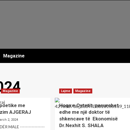
Magazine
024
Magazine
Lajme
Magazine
 poetike me
Hoqa e Qytetit, pasurohet
ëzim AJGERAJ
edhe me një doktor të
shkencave të Ekonomisë
arch 2, 2024
Dr.Nexhit S. SHALA
ËR MALE -----------------