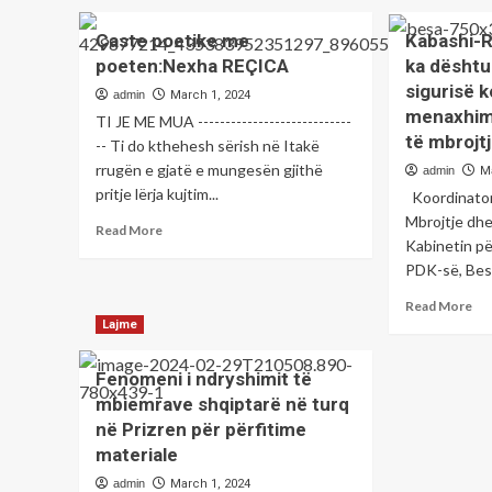
E
ab
ardhmja
Ja
Çaste poetike me
Kabashi-R
ju
ku
poeten:Nexha REÇICA
ka dështu
përket
do
atyre
sigurisë 
të
admin
March 1, 2024
që
pë
menaxhim
TI JE ME MUA ----------------------------
i
pu
të mbrojt
-- Ti do kthehesh sërish në Itakë
falën
në
rrugën e gjatë e mungesën gjithë
lirisë
admin
M
Ur
gjak
pritje lërja kujtim...
e
Koordinator
e
Kuk
Mbrojtje dh
Read
Read More
gjymtyrë-
që
Kabinetin pë
more
Shkruan;
eli
about
PDK-së, Besa
Qazim
ko
Çaste
Berisha,
e
Re
Read More
poetike
veteran
rru
mo
Lajme
me
i
Ko
ab
poeten:Nexha
UÇK-
Shq
Kab
REÇICA
Fenomeni i ndryshimit të
së.
Ram
mbiemrave shqiptarë në turq
Qe
në Prizren për përfitime
Kur
ka
materiale
dë
admin
March 1, 2024
në