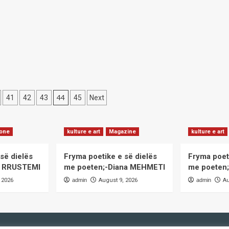
saharian
antimin
–
nga
urisë
erërat
mbëtare
mund
e
të
naxhimin
ketë
dëme
ndrueshëm
në
zona
ojtjes
44
41
42
43
45
Next
të
on
caktuara
ione
kulture e art
Magazine
kulture e art
së dielës
Fryma poetike e së dielës
Fryma poet
it RRUSTEMI
me poeten;-Diana MEHMETI
me poeten;
 2026
admin
August 9, 2026
admin
Au