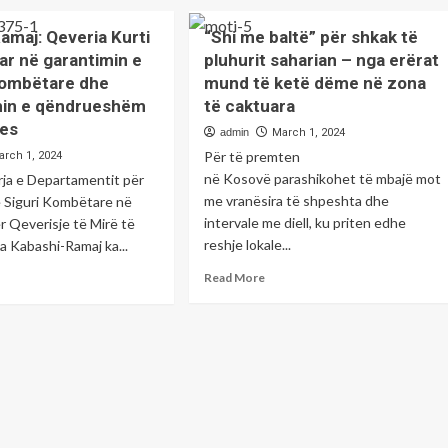
out
SHALA
about
Ekspertët
amaj: Qeveria Kurti
“Shi me baltë” për shkak të
r
japin
ar në garantimin e
pluhurit saharian – nga erërat
paralajmërimin,
kombëtare dhe
mund të ketë dëme në zona
ja
rfundojnë
pse
in e qëndrueshëm
të caktuara
nimet
nuk
jes
admin
March 1, 2024
duhet
Për të premten
arch 1, 2024
ën
të
merrni
në Kosovë parashikohet të mbajë mot
ja e Departamentit për
ësit
paracetamola
me vranësira të shpeshta dhe
e Siguri Kombëtare në
rregullisht.
intervale me diell, ku priten edhe
r Qeverisje të Mirë të
minon
reshje lokale...
 Kabashi-Ramaj ka...
lonat
Read
ad
Read More
gës
more
re
sovë-
about
out
ipëri
“Shi
ashi-
me
aj:
baltë”
veria
për
ti
shkak
të
shtuar
pluhurit