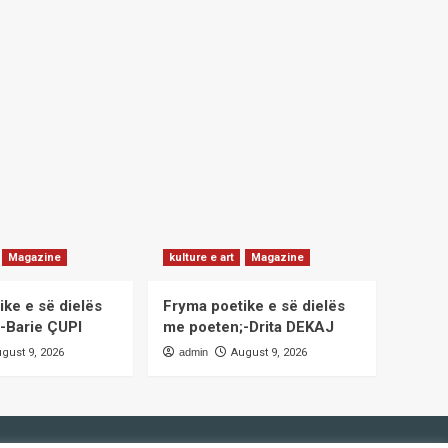
Magazine
kulture e art
Magazine
ike e së dielës
Fryma poetike e së dielës
-Barie ÇUPI
me poeten;-Drita DEKAJ
gust 9, 2026
admin
August 9, 2026