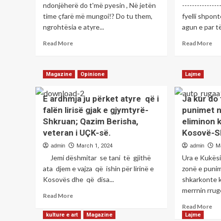
ndonjëherë do t'më pyesin , Në jetën
-------------
time çfarë më mungoi!? Do tu them,
fyelli shpon
ngrohtësia e atyre...
agun e par të
Read
Re
Read More
Read More
more
mo
about
ab
E
E
Magazine
Opinione
Lajme
shtuna
sh
poetike
po
E ardhmja ju përket atyre që i
Ja kur do
me
me
poetin;Bekim
po
falën lirisë gjak e gjymtyrë-
punimet n
KELMENDI
AJ
Shkruan; Qazim Berisha,
eliminon 
veteran i UÇK-së.
Kosovë-S
admin
March 1, 2024
admin
M
Jemi dëshmitar se tani të gjithë
Ura e Kukësi
ata djem e vajza që ishin për lirinë e
zonë e puni
Kosovës dhe që disa...
shkarkonte 
merrnin rrugë
Read
Read More
more
Re
Read More
about
mo
kulture e art
Magazine
Lajme