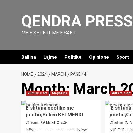
Skip
to
QENDRA PRESS
content
ME E SHPEJT ME E SAKT
Ballina
Lajme
Politike
Opinione
Sport
HOME
2024
MARCH
PAGE 44
Month:
March 2
kulture e art
Magazine
kulture e art
E shtuna poetike me
E shtuna
poetin;Bekim KELMENDI
poetin;G
admin
March 2, 2024
admin
M
Nëse --------------------------- Nëse
NJË FYELL ND