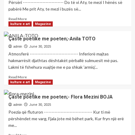
Përsëri --------------------------- Do të vi Aty, te mezi I hënës së
pabërë Me prit Aty, te mezi i buzës së...
Read
Read More
more
kulture e art
Magazine
about
Çaste
Çaste poetike me poeten;-Anila TOTO
poetike
me
admin
June 30, 2025
poeten;-
Atmosferë -------------------------------- Inferiorë majtas
Esmeralda
hakmarrësit djathtas dështakët përballë sulmuesit më pas.
BREGAJ
Lakmi të fshehura vuajtje me e pa shkak 'armiq'...
Read
Read More
more
kulture e art
Magazine
about
Çaste
Çaste poetike me poeten;- Flora Mezini BOJA
poetike
me
admin
June 30, 2025
poeten;-
Poezia që fluturon -------------------------------- Kur ti më
Anila
përshëndet me varg, Fjala jote më bëhet park, Kur fryn një erë
TOTO
me...
Read