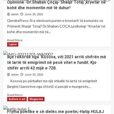
Opinione -Dr.Shaban Çoçaj- Shaqir Totaj ,kryetar në
qytetit
–
të
kohë dhe momentin më të duhur!
Bashkim
Prizrenit
Kajdomçaj,
admin
June 29, 2025
dhe
Koordinator
QendraPress-Si e vlerësoni punën e kryetarit të komunës së
gjithë
i
Prizrenit Shaqir Totaj? Dr.Shaban ÇOÇAJ,psikolog-‘’Kryetar në
qytetarëve.
KMDLNj-
kohë dhe momentin më të...
së
në
Read
Read More
Prizren,.-
more
Lajme
Ndryshimet
about
pozitive
Opinione
Ikje rekorde nga Kosova, viti 2021 arriti shifrën më
në
-
të lartë të emigrimit në pesë vitet e fundit. Kjo
kohën
Dr.Shaban
e
shifër arriti 42 mijë e 728.
Çoçaj-
qeverisjes
Shaqir
admin
June 29, 2025
Totaj,
Totaj
Kosova po përballet me një shkallë të lartë të emigrimit
vërehen
,kryetar
(largimi i banorëve nga shteti) si pasojë e mungesës...
gjithandej.
në
kohë
Read
Read More
dhe
more
kulture e art
Magazine
momentin
about
më
Ikje
Fryma poetike e së dielës me poetin;-Hatip HULAJ
të
rekorde