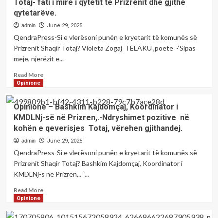
Totaj- fati i mirë i qytetit të Prizrenit dhe gjithë
me
qytetarëve.
poeten;-
Laureta
admin
June 29, 2025
MALAJ
QendraPress-Si e vlerësoni punën e kryetarit të komunës së
Prizrenit Shaqir Totaj? Violeta Zogaj TELAKU ,poete -‘Sipas
meje, njerëzit e...
Read
Read More
more
Opinione
about
Opinione
Opinione – Bashkim Kajdomçaj, Koordinator i
–
KMDLNj-së në Prizren,.-Ndryshimet pozitive në
Violeta
kohën e qeverisjes Totaj, vërehen gjithandej.
Zogaj
TELAKU
admin
June 29, 2025
,poete
QendraPress-Si e vlerësoni punën e kryetarit të komunës së
–
Prizrenit Shaqir Totaj? Bashkim Kajdomçaj, Koordinator i
Shaqir
KMDLNj-s në Prizren,.. ‘’...
Totaj-
fati
Read
Read More
i
more
Opinione
mirë
about
i
Opinione