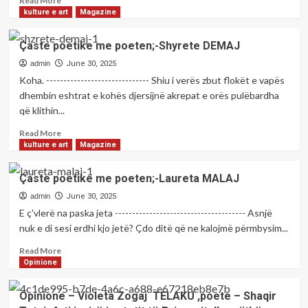
Read More
more
kulture e art
Magazine
about
Çaste
Çaste poetike me poeten;-Shyrete DEMAJ
poetike
me
admin
June 30, 2025
poeten;-
Koha. ------------------------------ Shiu i verës zbut flokët e vapës
Flora
dhembin eshtrat e kohës djersijnë akrepat e orës pulëbardha
Mezini
që klithin...
BOJA
Read
Read More
more
kulture e art
Magazine
about
Çaste
Çaste poetike me poeten;-Laureta MALAJ
poetike
me
admin
June 30, 2025
poeten;-
E ç'vlerë na paska jeta -------------------------------------- Asnjë
Shyrete
nuk e di sesi erdhi kjo jetë? Çdo ditë që ne kalojmë përmbysim...
DEMAJ
Read
Read More
more
Opinione
about
Çaste
Opinione – Violeta Zogaj TELAKU ,poete – Shaqir
poetike