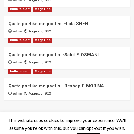
admin
August 7, 2026
kulture e art
Magazine
Çaste poetike me poeten :-Lola SHEHI
admin
August 7, 2026
kulture e art
Magazine
Çaste poetike me poetin :-Sahit F. OSMANI
admin
August 7, 2026
kulture e art
Magazine
Çaste poetike me poetin :-Rexhep F. MORINA
admin
August 7, 2026
This website uses cookies to improve your experience. We'll
assume you're ok with this, but you can opt-out if you wish.
QendraPRESS - Te drejtat e rezervuara
|
CoverNews
by AF