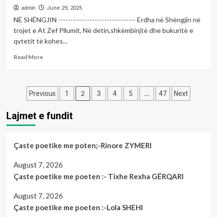
duhur!
nga
admin
June 29, 2025
Kosova,
NË SHËNGJIN -------------------------------- Erdha në Shëngjin në
viti
trojet e At Zef Pllumit, Në detin,shkëmbinjtë dhe bukuritë e
2021
qytetit të kohes...
arriti
shifrën
Read
Read More
më
more
të
about
lartë
Fryma
Posts
të
poetike
2
…
Previous
1
3
4
5
47
Next
emigrimit
e
pagination
në
së
Lajmet e fundit
pesë
dielës
vitet
me
e
poetin;-
Çaste poetike me poten;-Rinore ZYMERI
fundit.
Hatip
Kjo
HULAJ
August 7, 2026
shifër
arriti
Çaste poetike me poeten :- Tixhe Rexha GËRQARI
42
mijë
August 7, 2026
e
Çaste poetike me poeten :-Lola SHEHI
728.