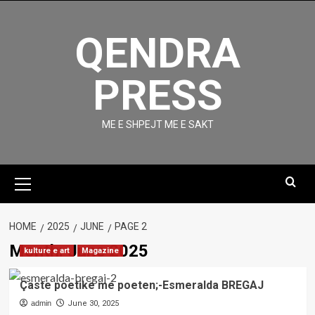
Skip
to
QENDRA
content
PRESS
ME E SHPEJT ME E SAKT
Primary
Menu
HOME
2025
JUNE
PAGE 2
Month:
June 2025
kulture e art
Magazine
Çaste poetike me poeten;-Esmeralda BREGAJ
admin
June 30, 2025