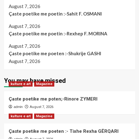
August 7, 2026
Çaste poetike me poetin :-Sahit F. OSMANI
August 7, 2026
Çaste poetike me poetin :-Rexhep F. MORINA
August 7, 2026
Çaste poetike me poeten :-Shukrije GASHI
August 7, 2026
You may have missed
kulture e art
Magazine
Çaste poetike me poten;-Rinore ZYMERI
admin
August 7, 2026
kulture e art
Magazine
Çaste poetike me poeten :- Tixhe Rexha GËRQARI