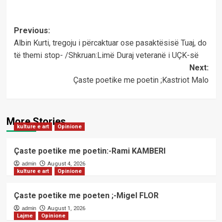
Post
Previous:
Albin Kurti, tregoju i përcaktuar ose pasaktësisë Tuaj, do
navigation
të themi stop- /Shkruan:Limë Duraj veteranë i UÇK-së
Next:
Çaste poetike me poetin ;Kastriot Malo
More Stories
kulture e art
Opinione
Çaste poetike me poetin:-Rami KAMBERI
admin
August 4, 2026
kulture e art
Opinione
Çaste poetike me poeten ;-Migel FLOR
admin
August 1, 2026
Lajme
Opinione