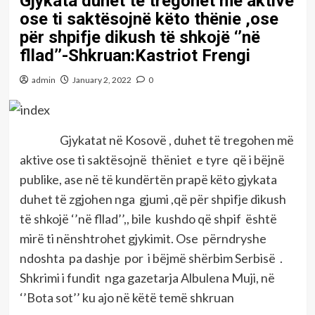
Gjykata duhet të tregohet më aktive
ose ti saktësojnë këto thënie ,ose
për shpifje dikush të shkojë ‘’në
fllad’’-Shkruan:Kastriot Frengi
admin
January 2, 2022
0
Gjykatat në Kosovë , duhet të tregohen më
aktive ose ti saktësojnë thëniet e tyre që i bëjnë
publike, ase në të kundërtën prapë këto gjykata
duhet të zgjohen nga gjumi ,që për shpifje dikush
të shkojë ‘’në fllad’’,, bile kushdo që shpif është
mirë ti nënshtrohet gjykimit. Ose përndryshe
ndoshta pa dashje por i bëjmë shërbim Serbisë .
Shkrimi i fundit nga gazetarja Albulena Muji, në
‘’Bota sot’’ ku ajo në këtë temë shkruan