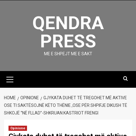
Skip
to
QENDRA
content
PRESS
ME E SHPEJT ME E SAKT
Primary
Menu
HOME
OPINIONE
GJYKATA DUHET TË TREGOHET MË AKTIVE
OSE TI SAKTËSOJNË KËTO THËNIE ,OSE PËR SHPIFJE DIKUSH TË
SHKOJË ‘’NË FLLAD’’-SHKRUAN:KASTRIOT FRENGI
Opinione