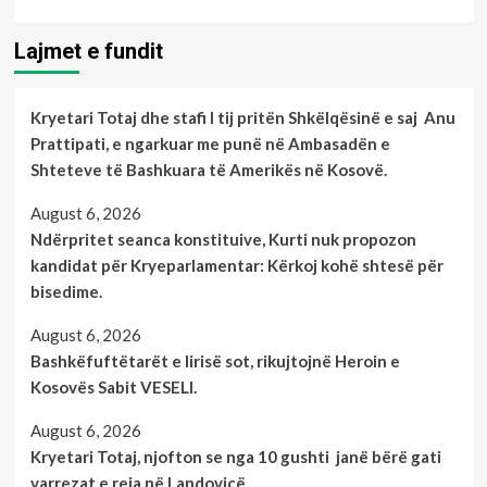
Lajmet e fundit
Kryetari Totaj dhe stafi I tij pritën Shkëlqësinë e saj Anu
Prattipati, e ngarkuar me punë në Ambasadën e
Shteteve të Bashkuara të Amerikës në Kosovë.
August 6, 2026
Ndërpritet seanca konstituive, Kurti nuk propozon
kandidat për Kryeparlamentar: Kërkoj kohë shtesë për
bisedime.
August 6, 2026
Bashkëfuftëtarët e lirisë sot, rikujtojnë Heroin e
Kosovës Sabit VESELI.
August 6, 2026
Kryetari Totaj, njofton se nga 10 gushti janë bërë gati
varrezat e reja në Landovicë.