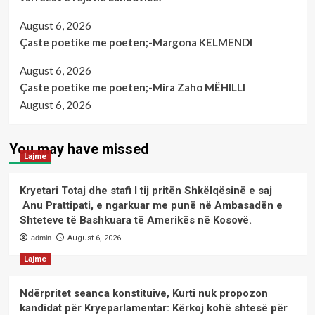
August 6, 2026
Çaste poetike me poeten;-Margona KELMENDI
August 6, 2026
Çaste poetike me poeten;-Mira Zaho MËHILLI
August 6, 2026
You may have missed
Lajme
Kryetari Totaj dhe stafi I tij pritën Shkëlqësinë e saj
Anu Prattipati, e ngarkuar me punë në Ambasadën e
Shteteve të Bashkuara të Amerikës në Kosovë.
admin
August 6, 2026
Lajme
Ndërpritet seanca konstituive, Kurti nuk propozon
kandidat për Kryeparlamentar: Kërkoj kohë shtesë për