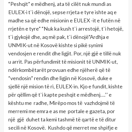
“Peshqit” e mëdhenj, ata të cilët nuk mundi as
EULEX-i t`i dënojë, sepse rrjeta e tyre ishte aq e
madhe sa që edhe misionin e EULEX -it e futën në
rrjetën e tyre” “Nuk ka kush t`i arrestojë, t`i hetojë,
t`i gjykojë dhe, aq më pak, t`i dënojë”Ardhja e
UNMIK-ut në Kosovë kishte si pikë synimi
vendosjen e rendit dhe ligjit. Por, një gjë e tillë nuk
u arrit. Pas përfundimit të misionit të UNMIK-ut,
ndërkombëtarët provuan edhe njëherë që të
“vendosin” rendin dhe ligjin në Kosovë, duke e
sjellë një mision të ri, EULEX-in. Kjo e fundit, kishte
për qëllim që t`i kapte peshqit e mëdhenj….’’ e
kështu me radhe, Mirëpo mos të vazhdojmë të
merremi me emra e as me portale e gazeta, por
një gjë duhet ta kemi tashmë të qartë e të ditur
secili në Kosovë. Kushdo që merret me shpifje e