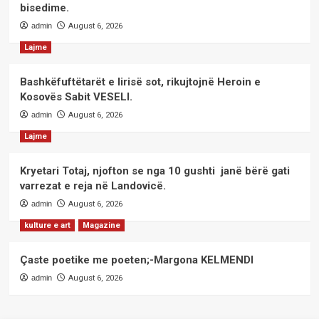
bisedime.
admin
August 6, 2026
Lajme
Bashkëfuftëtarët e lirisë sot, rikujtojnë Heroin e
Kosovës Sabit VESELI.
admin
August 6, 2026
Lajme
Kryetari Totaj, njofton se nga 10 gushti janë bërë gati
varrezat e reja në Landovicë.
admin
August 6, 2026
kulture e art
Magazine
Çaste poetike me poeten;-Margona KELMENDI
admin
August 6, 2026