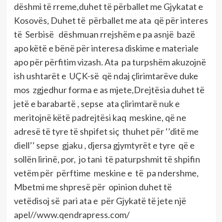
dëshmi të rreme,duhet të përballet me Gjykatat e
Kosovës, Duhet të përballet me ata që për interes
të Serbisë dëshmuan rrejshëm e pa asnjë bazë
apo këtë e bënë për interesa diskime e materiale
apo për përfitim vizash. Ata pa turpshëm akuzojnë
ish ushtarët e UÇK-së që ndaj çlirimtarëve duke
mos zgjedhur forma e as mjete,Drejtësia duhet të
jetë e barabartë , sepse ata çlirimtarë nuk e
meritojnë këtë padrejtësi kaq meskine, që ne
adresë të tyre të shpifet siç thuhet për ‘’ditë me
diell’’ sepse gjaku , djersa gjymtyrët e tyre që e
sollën lirinë, por, jo tani të paturpshmit të shpifin
vetëm për përftime meskine e të pa ndershme,
Mbetmi me shpresë për opinion duhet të
vetëdisoj së pari ata e për Gjykatë të jete një
apel//www.qendrapress.com/