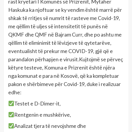
rast kryetari I Komunës së Prizrenit, Mytaher
Haskuka ka njoftuar se ky vendim është marrë për
shkak të rritjes së numrit të rasteve me Covid-19,
me qëllim të uljes së intensitetit të punës në
QKMF dhe QMF në Bajram Curr, dhe po ashtu me
qëllim të eliminimit të lëvizjeve të qytetarëve,
eventualisht të prekur me COVID-19, gjë që e
parandalon përhapjen e virusit.Kujtojmë se përveç
këtyre testeve, Komuna e Prizrenit është njëra
nga komunat e para në Kosovë, që ka kompletuar
pakon e shërbimeve për Covid-19, duke i realizuar
edhe:
Testet e D-Dimer-it,
Rentgenin e mushkërive,
Analizat tjera të nevojshme dhe