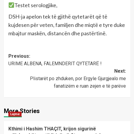
Testet serologjike,
DSH-ja apelon tek të gjithë qytetarët që të
kujdesen për veten, familjen dhe miqtë e tyre duke
mbajtur maskën, distancën dhe pastërtinë.
Post
Previous:
URIME ALBENA, FALEMNDERIT QYTETARË !
navigation
Next:
Plistarët po zhduken, por Ergyle Gjurgjealo me
fanatizëm e ruan zejen e të parëve
More Stories
Lajme
Kthimi i Hashim THAÇIT, krijon sigurinë