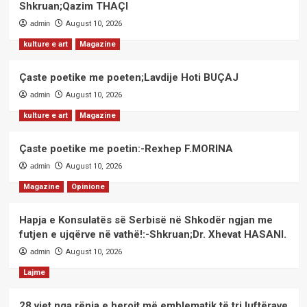
Shkruan;Qazim THAÇI
admin
August 10, 2026
kulture e art
Magazine
Çaste poetike me poeten;Lavdije Hoti BUÇAJ
admin
August 10, 2026
kulture e art
Magazine
Çaste poetike me poetin:-Rexhep F.MORINA
admin
August 10, 2026
Magazine
Opinione
Hapja e Konsulatës së Serbisë në Shkodër ngjan me
futjen e ujqërve në vathë!:-Shkruan;Dr. Xhevat HASANI.
admin
August 10, 2026
Lajme
28 vjet nga rënia e heroit më emblematik të tri luftërave