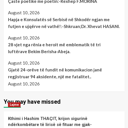
Çaste poetike me poetin:-Rexhep F.MORINA
August 10, 2026
Hapja e Konsulatës së Serbisë në Shkodër ngjan me
futjen e ujqërve në vathë!:-Shkruan;Dr. Xhevat HASANI.
August 10, 2026
28 vjet nga rënia e heroit më emblematik të tri
luftërave Bekim Berisha-Abeja.
August 10, 2026
Gjatë 24-orëve të fundit në komunikacion janë
regjistruar 94 aksidente, një me fatalitet..
August 10, 2026
You may have missed
Lajme
Kthimi i Hashim THAÇIT, krijon sigurinë
ndërkombëtare të lirisë së fituar me gjak-