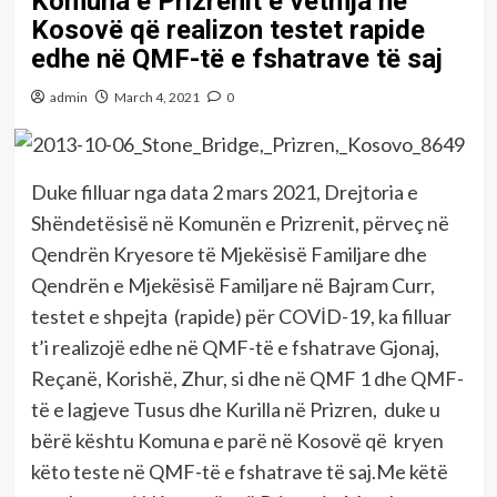
Komuna e Prizrenit e vetmja në
Kosovë që realizon testet rapide
edhe në QMF-të e fshatrave të saj
admin
March 4, 2021
0
Duke filluar nga data 2 mars 2021, Drejtoria e
Shëndetësisë në Komunën e Prizrenit, përveç në
Qendrën Kryesore të Mjekësisë Familjare dhe
Qendrën e Mjekësisë Familjare në Bajram Curr,
testet e shpejta (rapide) për COVİD-19, ka filluar
t’i realizojë edhe në QMF-të e fshatrave Gjonaj,
Reçanë, Korishë, Zhur, si dhe në QMF 1 dhe QMF-
të e lagjeve Tusus dhe Kurilla në Prizren, duke u
bërë kështu Komuna e parë në Kosovë që kryen
këto teste në QMF-të e fshatrave të saj.Me këtë