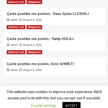
kulture e art
Magazine
Çaste poetike me poeten;- Dava Gjoka LLESHAJ
admin
August 6, 2026
kulture e art
Magazine
Çaste poetike me poetin;- Hatip HULAJ
admin
August 6, 2026
kulture e art
Magazine
Çaste poetike me poetin;-Aziz AHMETI
admin
August 6, 2026
This website uses cookies to improve your experience. We'll
assume you're ok with this, but you can opt-out if you wish.
QendraPRESS - Te drejtat e rezervuara
|
CoverNews
by AF
Cookie settings
themes.
ACCEPT