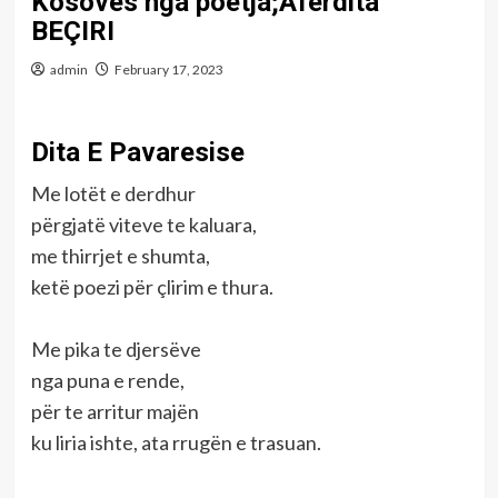
Kosovës nga poetja;Afërdita
BEÇIRI
admin
February 17, 2023
Dita E Pavaresise
Me lotët e derdhur
përgjatë viteve te kaluara,
me thirrjet e shumta,
ketë poezi për çlirim e thura.
Me pika te djersëve
nga puna e rende,
për te arritur majën
ku liria ishte, ata rrugën e trasuan.