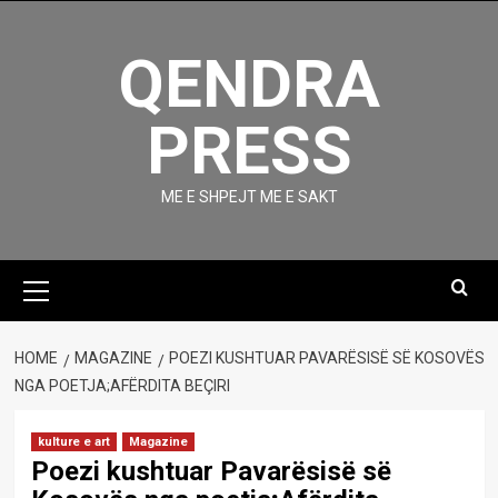
Skip
to
QENDRA
content
PRESS
ME E SHPEJT ME E SAKT
Primary
Menu
HOME
MAGAZINE
POEZI KUSHTUAR PAVARËSISË SË KOSOVËS
NGA POETJA;AFËRDITA BEÇIRI
kulture e art
Magazine
Poezi kushtuar Pavarësisë së