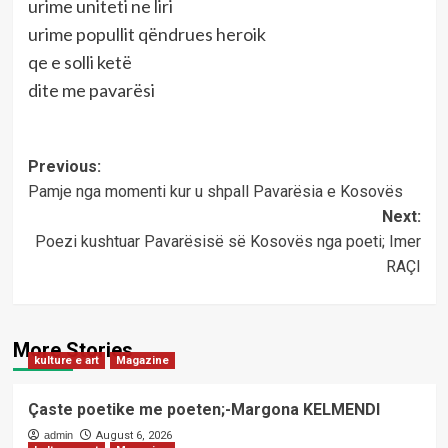
urime uniteti ne liri
urime popullit qëndrues heroik
qe e solli ketë
dite me pavarësi
Post
Previous:
Pamje nga momenti kur u shpall Pavarësia e Kosovës
navigation
Next:
Poezi kushtuar Pavarësisë së Kosovës nga poeti; Imer
RAÇI
More Stories
kulture e art
Magazine
Çaste poetike me poeten;-Margona KELMENDI
admin
August 6, 2026