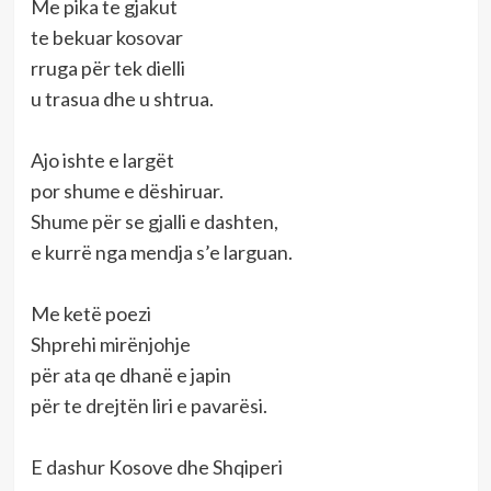
Me pika te gjakut
te bekuar kosovar
rruga për tek dielli
u trasua dhe u shtrua.
Ajo ishte e largët
por shume e dëshiruar.
Shume për se gjalli e dashten,
e kurrë nga mendja s’e larguan.
Me ketë poezi
Shprehi mirënjohje
për ata qe dhanë e japin
për te drejtën liri e pavarësi.
E dashur Kosove dhe Shqiperi