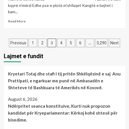
Blertë
kqyrë n'mërzi Edhe pse e plotë m'shfaqet Kangtë e bejtet i
Tmava
kam...
VESELAJ
Read
Read More
more
about
Çaste
Posts
poetike
3
…
Previous
1
2
4
5
6
3,290
Next
me
pagination
poeten:-
Lajmet e fundit
Jonna
BAJRAJ
Kryetari Totaj dhe stafi I tij pritën Shkëlqësinë e saj Anu
Prattipati, e ngarkuar me punë në Ambasadën e
Shteteve të Bashkuara të Amerikës në Kosovë.
August 6, 2026
Ndërpritet seanca konstituive, Kurti nuk propozon
kandidat për Kryeparlamentar: Kërkoj kohë shtesë për
bisedime.