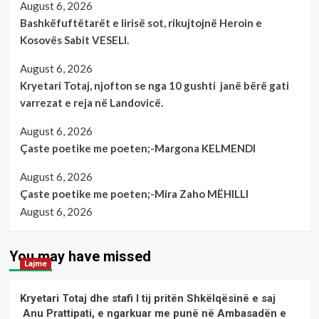
August 6, 2026
Bashkëfuftëtarët e lirisë sot, rikujtojnë Heroin e
Kosovës Sabit VESELI.
August 6, 2026
Kryetari Totaj, njofton se nga 10 gushti janë bërë gati
varrezat e reja në Landovicë.
August 6, 2026
Çaste poetike me poeten;-Margona KELMENDI
August 6, 2026
Çaste poetike me poeten;-Mira Zaho MËHILLI
August 6, 2026
You may have missed
Lajme
Kryetari Totaj dhe stafi I tij pritën Shkëlqësinë e saj
Anu Prattipati, e ngarkuar me punë në Ambasadën e