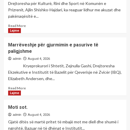
me
Drejtoresha për Kulturë, Rini dhe Sport në Komunën e
poeten;-
Prizrenit, Ajlin Shishko-Hajdari, ka reaguar lidhur me akuzat dhe
Shkurte
pakënaqësitë e...
BERISHA
Read
Read More
more
Lajme
about
Drejtoresha
Marrëveshje për gjurmimin e pasurive të
e
paligjshme
DKRS-
së
admin
August 4, 2026
në
Kryeprokurori i Shtetit, Zejnulla Gashi, Drejtoresha
Prizren
Ekzekutive e Institutit të Bazelit për Qeverisje në Zvicër (IBQ),
i
Elizabeth Andersen, dhe...
përgjigjet
akuzave
Read
Read More
për
more
Lajme
subvencionet:
about
Vlerësimi
Marrëveshje
Moti sot.
është
për
bërë
gjurmimin
admin
August 4, 2026
nga
e
Gjatë ditës së martë pritet të mbajë mot me diell dhe shumë i
komisioni
pasurive
ngrohtë. Bazuar në të dhënat e Institutit...
i