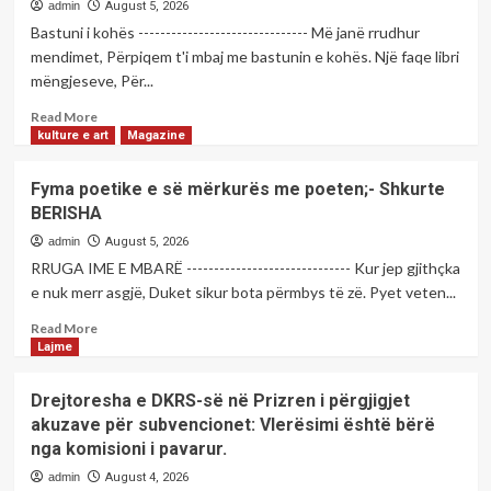
admin
August 5, 2026
Bastuni i kohës ------------------------------- Më janë rrudhur
mendimet, Përpiqem t'i mbaj me bastunin e kohës. Një faqe libri
mëngjeseve, Për...
Read
Read More
more
kulture e art
Magazine
about
Fyma
Fyma poetike e së mërkurës me poeten;- Shkurte
poetike
BERISHA
e
së
admin
August 5, 2026
mërkurës
RRUGA IME E MBARË ------------------------------ Kur jep gjithçka
me
e nuk merr asgjë, Duket sikur bota përmbys të zë. Pyet veten...
poeten;-
Drita
Read
Read More
Rubjeka
more
Lajme
ZENELI
about
Fyma
Drejtoresha e DKRS-së në Prizren i përgjigjet
poetike
akuzave për subvencionet: Vlerësimi është bërë
e
nga komisioni i pavarur.
së
mërkurës
admin
August 4, 2026