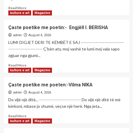
të
pavarur.
paligjshme
Read
Read More
more
kulture e art
Magazine
about
Moti
Çaste poetike me poetin:- Engjëll I. BERISHA
sot.
admin
August 4, 2026
LUMI DIGJET DERI TE KËMBËT E SAJ -----------------------------
----------------------- Ç’bën aty, moj vashë te lumi moj vala sapo
zgjuar nga gjumi...
Read
Read More
more
kulture e art
Magazine
about
Çaste
Çaste poetike me poeten:-Vilma NIKA
poetike
me
admin
August 4, 2026
poetin:-
Do vijë një ditë... ---------------------------- Do vijë një ditë të më
Engjëll
kërkoni, mbase jo shumë, veçse një herë. Nga jeta...
I.
BERISHA
Read
Read More
more
kulture e art
Magazine
about
Çaste