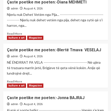
Çaste poetike me poeten:-Diana MEHMETI
poetike
me
admin
August 4, 2026
poeten:-
Njeriu nuk Dehet Vetëm nga Pija... -----------------------------------
Vilma
---------- Njeriu nuk dehet vetëm nga pija, dehet nga sytë që s’i
NIKA
harron, nga...
Read
Read More
more
kulture e art
Magazine
about
Çaste
Çaste poetike me poeten:-Blertë Tmava VESELAJ
poetike
me
admin
August 4, 2026
poeten:-
NË ËNDRRAT PA VELA ----------------------------------- Në ujëra
Diana
të trazuara marrin jetë, Brigjeve të qeta vënë kokën. Anije që
MEHMETI
lundrojnë drejt...
Read
Read More
more
kulture e art
Magazine
about
Çaste
Çaste poetike me poeten:-Jonna BAJRAJ
poetike
me
admin
August 4, 2026
poeten:-
Kurrë si sonte hafëz ---------------------------------- Hanën s'e kam