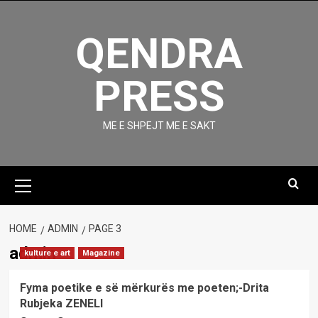
Skip
to
QENDRA
content
PRESS
ME E SHPEJT ME E SAKT
Primary
Menu
HOME
ADMIN
PAGE 3
admin
kulture e art
Magazine
Fyma poetike e së mërkurës me poeten;-Drita
Rubjeka ZENELI