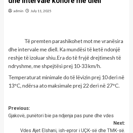
dhe intervale kohore me diell
admin
July 11, 2025
Të premten parashikohet mot me vranësira
dhe intervale me diell. Ka mundësi të ketë ndonjë
reshje të izoluar shiu.Era do të fryjë drejtimesh të
ndryshme, me shpejtësi prej 10-33 km/h.
Temperaturat minimale do të lëvizin prej 10 deri në
13°C, ndërsa ato maksimale prej 22 deri në 27°C.
Post
Previous:
Gjakovë, punëtori bie pa ndjenja pas pune dhe vdes
navigation
Next:
Vdes Ajet Elshani, ish-epror i UÇK-së dhe TMK-së.