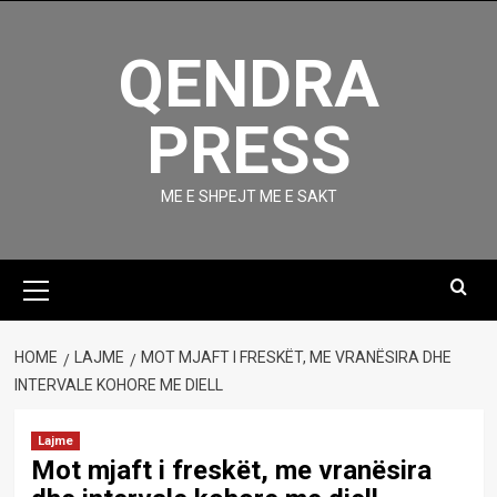
Skip
to
QENDRA
content
PRESS
ME E SHPEJT ME E SAKT
Primary
Menu
HOME
LAJME
MOT MJAFT I FRESKËT, ME VRANËSIRA DHE
INTERVALE KOHORE ME DIELL
Lajme
Mot mjaft i freskët, me vranësira