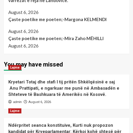
varrezat e reja në Landovicë.
August 6, 2026
Çaste poetike me poeten;-Margona KELMENDI
August 6, 2026
Çaste poetike me poeten;-Mira Zaho MËHILLI
August 6, 2026
You may have missed
Lajme
Kryetari Totaj dhe stafi I tij pritën Shkëlqësinë e saj
Anu Prattipati, e ngarkuar me punë në Ambasadën e
Shteteve të Bashkuara të Amerikës në Kosovë.
admin
August 6, 2026
Lajme
Ndërpritet seanca konstituive, Kurti nuk propozon
kandidat për Kryeparlamentar: Kërkoj kohë shtesë për