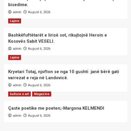
bisedime.
admin
August 6, 2026
Lajme
Bashkëfuftëtarët e lirisë sot, rikujtojnë Heroin e
Kosovës Sabit VESELI.
admin
August 6, 2026
Lajme
Kryetari Totaj, njofton se nga 10 gushti janë bërë gati
varrezat e reja në Landovicë.
admin
August 6, 2026
kulture e art
Magazine
Çaste poetike me poeten;-Margona KELMENDI
admin
August 6, 2026