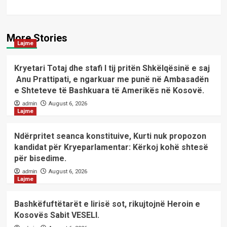
More Stories
Lajme
Kryetari Totaj dhe stafi I tij pritën Shkëlqësinë e saj
Anu Prattipati, e ngarkuar me punë në Ambasadën
e Shteteve të Bashkuara të Amerikës në Kosovë.
admin
August 6, 2026
Lajme
Ndërpritet seanca konstituive, Kurti nuk propozon
kandidat për Kryeparlamentar: Kërkoj kohë shtesë
për bisedime.
admin
August 6, 2026
Lajme
Bashkëfuftëtarët e lirisë sot, rikujtojnë Heroin e
Kosovës Sabit VESELI.