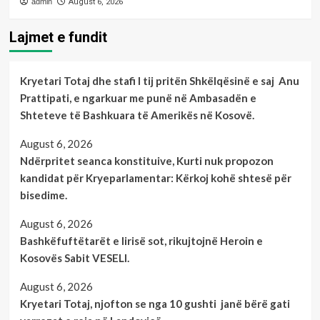
admin
August 6, 2026
Lajmet e fundit
Kryetari Totaj dhe stafi I tij pritën Shkëlqësinë e saj Anu
Prattipati, e ngarkuar me punë në Ambasadën e
Shteteve të Bashkuara të Amerikës në Kosovë.
August 6, 2026
Ndërpritet seanca konstituive, Kurti nuk propozon
kandidat për Kryeparlamentar: Kërkoj kohë shtesë për
bisedime.
August 6, 2026
Bashkëfuftëtarët e lirisë sot, rikujtojnë Heroin e
Kosovës Sabit VESELI.
August 6, 2026
Kryetari Totaj, njofton se nga 10 gushti janë bërë gati