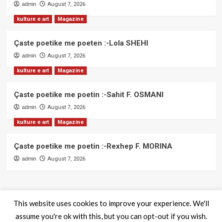
admin
August 7, 2026
kulture e art
Magazine
Çaste poetike me poeten :-Lola SHEHI
admin
August 7, 2026
kulture e art
Magazine
Çaste poetike me poetin :-Sahit F. OSMANI
admin
August 7, 2026
kulture e art
Magazine
Çaste poetike me poetin :-Rexhep F. MORINA
admin
August 7, 2026
This website uses cookies to improve your experience. We'll
assume you're ok with this, but you can opt-out if you wish.
QendraPRESS - Te drejtat e rezervuara
|
CoverNews
by AF