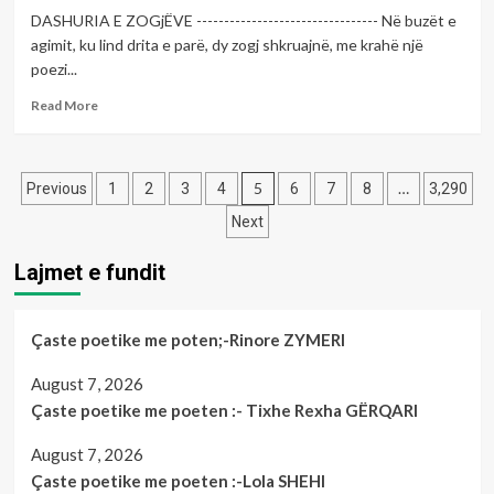
poetin;-
DASHURIA E ZOGjËVE --------------------------------- Në buzët e
Ramadan
agimit, ku lind drita e parë, dy zogj shkruajnë, me krahë një
RESHITAJ
poezi...
Read
Read More
more
about
Çaste
Posts
poetike
5
…
Previous
1
2
3
4
6
7
8
3,290
me
pagination
Next
poeten;-
Abide
Lajmet e fundit
Gashi
Çaste poetike me poten;-Rinore ZYMERI
August 7, 2026
Çaste poetike me poeten :- Tixhe Rexha GËRQARI
August 7, 2026
Çaste poetike me poeten :-Lola SHEHI