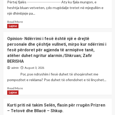
Përtej fjalës -------------------------- Aty ku fjala mungon, e
heshtja bluan vetveten, çdo rrugëdalje tretet në mjegullën e
një dhimbjeje pa...
Read
Read More
more
Lajme
about
Çaste
Opinion- Ndërrimi i fesë është një e drejtë
poetike
personale dhe çështje vullneti, mirpo kur ndërrimi i
me
fesë përdoret për agjenda të armiqëve tanë,
poeten;-
atëher duhet ngritur alarmin./Shkruan; Zafir
Valbona
R.
BERISHA
HADRI
admin
August 3, 2026
Por, pse ndryshim i fesë duhet të shoqërohet me
pompozitet e reklama? Pse duhet të ofendohet e të linçohet...
Read
Read More
more
Lajme
about
Opinion-
Kurti priti në takim Selën, flasin për rrugën Prizren
Ndërrimi
– Tetovë dhe Bllacë – Shkup.
i