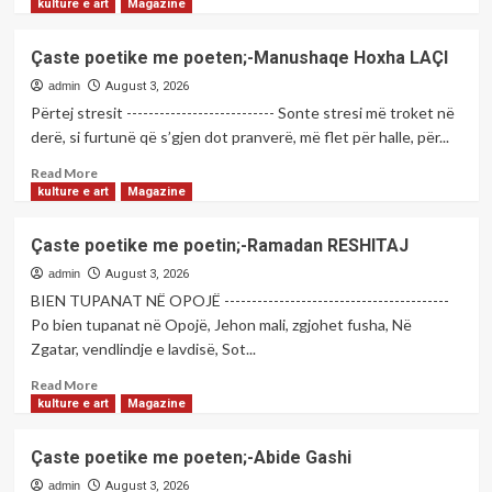
more
kulture e art
Magazine
about
Çaste
Çaste poetike me poeten;-Manushaqe Hoxha LAÇI
poetike
me
admin
August 3, 2026
poetin;-
Përtej stresit --------------------------- Sonte stresi më troket në
Çerkin
derë, si furtunë që s’gjen dot pranverë, më flet për halle, për...
BYTYÇI
Read
Read More
more
kulture e art
Magazine
about
Çaste
Çaste poetike me poetin;-Ramadan RESHITAJ
poetike
me
admin
August 3, 2026
poeten;-
BIEN TUPANAT NË OPOJË -----------------------------------------
Manushaqe
Po bien tupanat në Opojë, Jehon mali, zgjohet fusha, Në
Hoxha
Zgatar, vendlindje e lavdisë, Sot...
LAÇI
Read
Read More
more
kulture e art
Magazine
about
Çaste
Çaste poetike me poeten;-Abide Gashi
poetike
me
admin
August 3, 2026