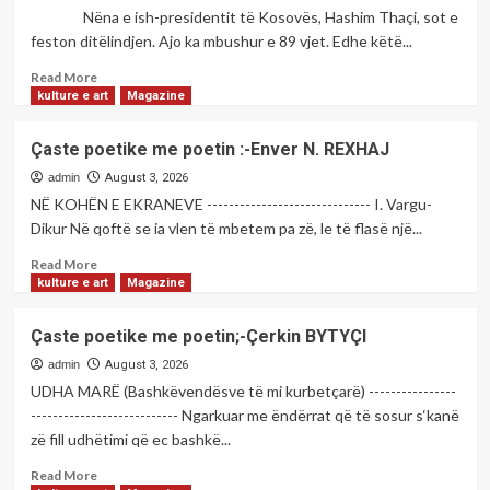
shqiptar,
Nëna e ish-presidentit të Kosovës, Hashim Thaçi, sot e
Zafir
fluks
BERISHA
feston ditëlindjen. Ajo ka mbushur e 89 vjet. Edhe këtë...
i
shtuar
Read
Read More
automjetesh
more
kulture e art
Magazine
në
about
Morinë,
89
Çaste poetike me poetin :-Enver N. REXHAJ
regjistrohen
vjet
mbi
jetë,
admin
August 3, 2026
50
nëna
NË KOHËN E EKRANEVE ------------------------------ I. Vargu-
mijë
e
Dikur Në qoftë se ia vlen të mbetem pa zë, le të flasë një...
hyrje
ish-
presidentit
Read
Read More
Thaçi
more
kulture e art
Magazine
sot
about
feston
Çaste
Çaste poetike me poetin;-Çerkin BYTYÇI
ditëlindjen
poetike
me
admin
August 3, 2026
poetin
UDHA MARË (Bashkëvendësve të mi kurbetçarë) ----------------
:-
--------------------------- Ngarkuar me ëndërrat që të sosur s‘kanë
Enver
zë fill udhëtimi që ec bashkë...
N.
REXHAJ
Read
Read More