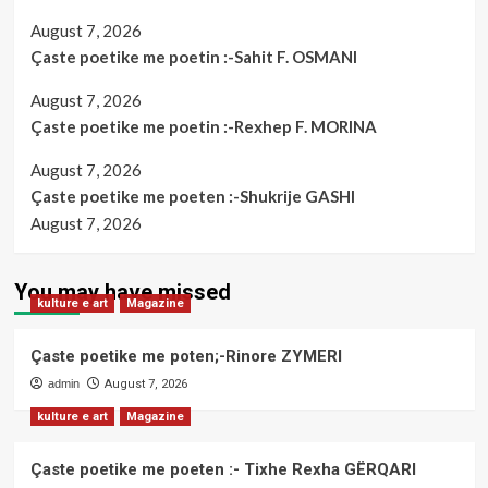
August 7, 2026
Çaste poetike me poetin :-Sahit F. OSMANI
August 7, 2026
Çaste poetike me poetin :-Rexhep F. MORINA
August 7, 2026
Çaste poetike me poeten :-Shukrije GASHI
August 7, 2026
You may have missed
kulture e art
Magazine
Çaste poetike me poten;-Rinore ZYMERI
admin
August 7, 2026
kulture e art
Magazine
Çaste poetike me poeten :- Tixhe Rexha GËRQARI