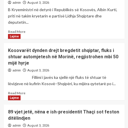
fesë
admin
August 3, 2026
është
B Kryeministri në detyrë i Republikës së Kosovës, Albin Kurti,
një
priti në takim kryetarin e partisë Lidhja Shqiptare dhe
e
deputetin...
drejtë
personale
Read
Read More
dhe
more
Lajme
çështje
about
vullneti,
Kurti
Kosovarët dynden drejt bregdetit shqiptar, fluks i
mirpo
priti
shtuar automjetesh në Morinë, regjistrohen mbi 50
kur
në
ndërrimi
mijë hyrje
takim
i
Selën,
admin
August 3, 2026
fesë
flasin
Fillimi i javës ka sjellë një fluks të shtuar të
përdoret
për
lëvizjeve në kufirin Kosovë–Shqipëri, ku mijëra qytetarë po i...
për
rrugën
agjenda
Prizren
Read
Read More
të
–
more
Lajme
armiqëve
Tetovë
about
tanë,
dhe
Kosovarët
atëher
89 vjet jetë, nëna e ish-presidentit Thaçi sot feston
Bllacë
dynden
duhet
ditëlindjen
–
drejt
ngritur
Shkup.
bregdetit
admin
August 3, 2026
alarmin./Shkruan;