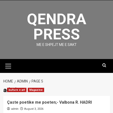
Skip
to
QENDRA
content
PRESS
ME E SHPEJT ME E SAKT
Primary
Menu
HOME
ADMIN
PAGE 5
admin
kulture e art
Magazine
Çaste poetike me poeten;- Valbona R. HADRI
admin
August 3, 2026