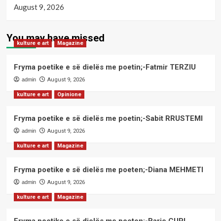
August 9, 2026
You may have missed
kulture e art
Magazine
Fryma poetike e së dielës me poetin;-Fatmir TERZIU
admin
August 9, 2026
kulture e art
Opinione
Fryma poetike e së dielës me poetin;-Sabit RRUSTEMI
admin
August 9, 2026
kulture e art
Magazine
Fryma poetike e së dielës me poeten;-Diana MEHMETI
admin
August 9, 2026
kulture e art
Magazine