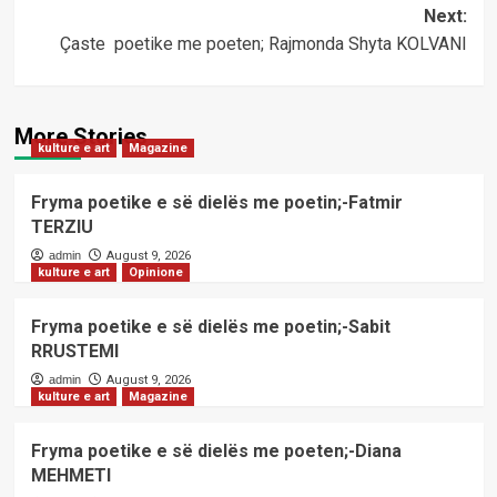
navigation
Next:
Çaste poetike me poeten; Rajmonda Shyta KOLVANI
More Stories
kulture e art
Magazine
Fryma poetike e së dielës me poetin;-Fatmir
TERZIU
admin
August 9, 2026
kulture e art
Opinione
Fryma poetike e së dielës me poetin;-Sabit
RRUSTEMI
admin
August 9, 2026
kulture e art
Magazine
Fryma poetike e së dielës me poeten;-Diana
MEHMETI