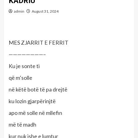
KADRIU
admin
August 31, 2024
MES ZJARRIT E FERRIT
————————–
Ku je sonte ti
që m’solle
në këtë botë të pa drejtë
ku lozin gjarpërinjtë
apo më solle në mllefin
më të madh
kur nuk ishe e lumtur