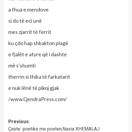
a thua e mendove
si do të eci unë
mes zjarrit të ferrit
ku çdo hap shkakton plagë
e fjalët e atyre që i dashte
më s’shumti
therrin si thika të farkatarit
e nuk lënë të pikoj gjak
/www.QendraPress.com/
Post
Previous:
Çaste poetike me poeten;Nasia XHEMALAJ