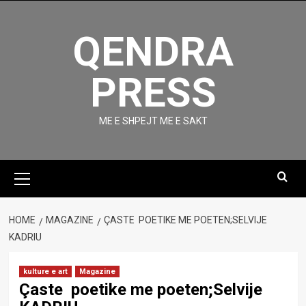
Skip
to
QENDRA
content
PRESS
ME E SHPEJT ME E SAKT
Primary
Menu
HOME
MAGAZINE
ÇASTE POETIKE ME POETEN;SELVIJE
KADRIU
kulture e art
Magazine
Çaste poetike me poeten;Selvije