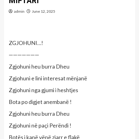
MIFTARI
admin
June 12, 2025
ZGJOHUNI…!
———————
Zgjohuni heu burra Dheu
Zgjohuni e lini interesat mënjanë
Zgjohuni nga gjumi i heshtjes
Bota po digjet anembanë !
Zgjohuni heu burra Dheu
Zgjohuni në paçi Perëndi !
Botës i kanë vënë zjarr e flakë