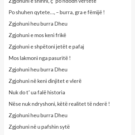
Zgjohuni e shihni, ç’ po ndodh vërtetë
Po shuhen qytete…, – burra, gra e fëmijë !
Zgjohuni heu burra Dheu
Zgjohuni e mos keni frikë
Zgjohuni e shpëtoni jetët e pafaj
Mos lakmoni nga pasuritë !
Zgjohuni heu burra Dheu
Zgjohuni në keni dinjitet e vlerë
Nuk do t’ ua falë historia
Nëse nuk ndryshoni, këtë realitet të nderë !
Zgjohuni heu burra Dheu
Zgjohuni në u pafshin sytë