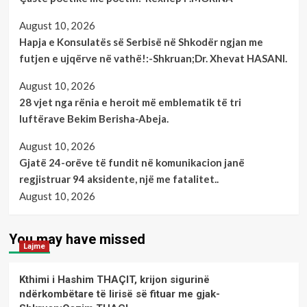
August 10, 2026
Hapja e Konsulatës së Serbisë në Shkodër ngjan me
futjen e ujqërve në vathë!:-Shkruan;Dr. Xhevat HASANI.
August 10, 2026
28 vjet nga rënia e heroit më emblematik të tri
luftërave Bekim Berisha-Abeja.
August 10, 2026
Gjatë 24-orëve të fundit në komunikacion janë
regjistruar 94 aksidente, një me fatalitet..
August 10, 2026
You may have missed
Lajme
Kthimi i Hashim THAÇIT, krijon sigurinë
ndërkombëtare të lirisë së fituar me gjak-