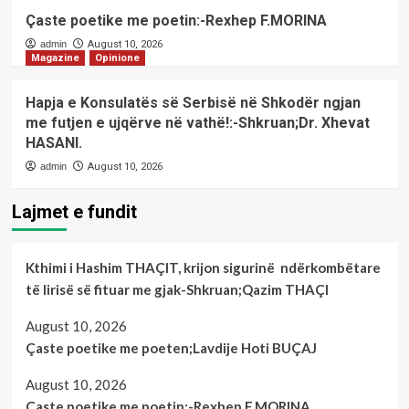
Çaste poetike me poetin:-Rexhep F.MORINA
admin
August 10, 2026
Magazine
Opinione
Hapja e Konsulatës së Serbisë në Shkodër ngjan
me futjen e ujqërve në vathë!:-Shkruan;Dr. Xhevat
HASANI.
admin
August 10, 2026
Lajmet e fundit
Kthimi i Hashim THAÇIT, krijon sigurinë ndërkombëtare
të lirisë së fituar me gjak-Shkruan;Qazim THAÇI
August 10, 2026
Çaste poetike me poeten;Lavdije Hoti BUÇAJ
August 10, 2026
Çaste poetike me poetin:-Rexhep F.MORINA