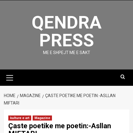
Skip
to
QENDRA
content
PRESS
ME E SHPEJT ME E SAKT
Primary
Menu
HOME
MAGAZINE
ÇASTE POETIKE ME POETIN:-ASLLAN
MIFTARI
kulture e art
Magazine
Çaste poetike me poetin:-Asllan