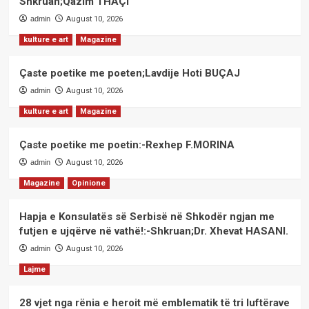
Shkruan;Qazim THAÇI
admin
August 10, 2026
kulture e art
Magazine
Çaste poetike me poeten;Lavdije Hoti BUÇAJ
admin
August 10, 2026
kulture e art
Magazine
Çaste poetike me poetin:-Rexhep F.MORINA
admin
August 10, 2026
Magazine
Opinione
Hapja e Konsulatës së Serbisë në Shkodër ngjan me
futjen e ujqërve në vathë!:-Shkruan;Dr. Xhevat HASANI.
admin
August 10, 2026
Lajme
28 vjet nga rënia e heroit më emblematik të tri luftërave