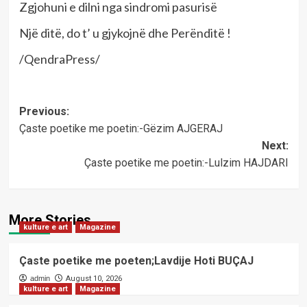
Zgjohuni e dilni nga sindromi pasurisë
Një ditë, do t’ u gjykojnë dhe Perënditë !
/QendraPress/
Post
Previous:
Çaste poetike me poetin:-Gëzim AJGERAJ
navigation
Next:
Çaste poetike me poetin:-Lulzim HAJDARI
More Stories
kulture e art
Magazine
Çaste poetike me poeten;Lavdije Hoti BUÇAJ
admin
August 10, 2026
kulture e art
Magazine