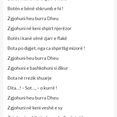
Botën e bënë shkrumb e hi !
Zgjohuni heu burra Dheu
Zgjohuni në keni shpirt njerëzor
Botës i kanë vënë zjarr e flakë
Bota po digjet, nga ca shpirtlig mizorë !
Zgjohuni heu burra Dheu
Zgjohuni e bashkohuni si dikur
Bota në rrezik shuarje
Dita…! – Sot…, – o kurrë !
Zgjohuni heu burra Dheu
Zgjohuni në keni veshë e sy