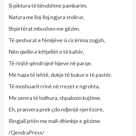
Si piktura të këndshme pambarim,
Natyra me lloj-lloj ngjyra stolirur,
Shpirtërat mbushen me gëzim.
Të qeshurat e fëmijëve si cicërima zogjsh,
Nën qiellin e kthjellët e të kaltër,
Të rinjtë qëndrojnë hijeve në parqe,
Me hapa të lehtë, dukje të bukur e të pastër.
Të moshuarit rrinë në rrezet e ngrohta,
Me zemra të lodhura, shpalosin kujtime,
Eh, pranvera prek çdo ndjenjë njerëzore,
Ringjall jetën me mall-dhimbje e gëzime.
/QendraPress/