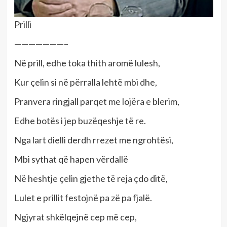
Prilli
———————–
Në prill, edhe toka thith aromë lulesh,
Kur çelin si në përralla lehtë mbi dhe,
Pranvera ringjall parqet me lojëra e blerim,
Edhe botës i jep buzëqeshje të re.
Nga lart dielli derdh rrezet me ngrohtësi,
Mbi sythat që hapen vërdallë
Në heshtje çelin gjethe të reja çdo ditë,
Lulet e prillit festojnë pa zë pa fjalë.
Ngjyrat shkëlqejnë cep më cep,