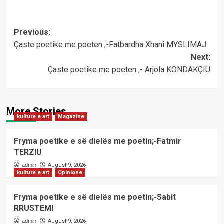
Post
Previous:
Çaste poetike me poeten ;-Fatbardha Xhani MYSLIMAJ
navigation
Next:
Çaste poetike me poeten ;- Arjola KONDAKÇIU
More Stories
kulture e art
Magazine
Fryma poetike e së dielës me poetin;-Fatmir
TERZIU
admin
August 9, 2026
kulture e art
Opinione
Fryma poetike e së dielës me poetin;-Sabit
RRUSTEMI
admin
August 9, 2026