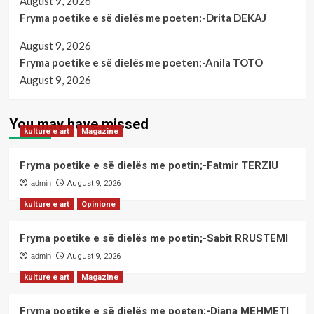
August 9, 2026
Fryma poetike e së dielës me poeten;-Drita DEKAJ
August 9, 2026
Fryma poetike e së dielës me poeten;-Anila TOTO
August 9, 2026
You may have missed
kulture e art
Magazine
Fryma poetike e së dielës me poetin;-Fatmir TERZIU
admin
August 9, 2026
kulture e art
Opinione
Fryma poetike e së dielës me poetin;-Sabit RRUSTEMI
admin
August 9, 2026
kulture e art
Magazine
Fryma poetike e së dielës me poeten;-Diana MEHMETI