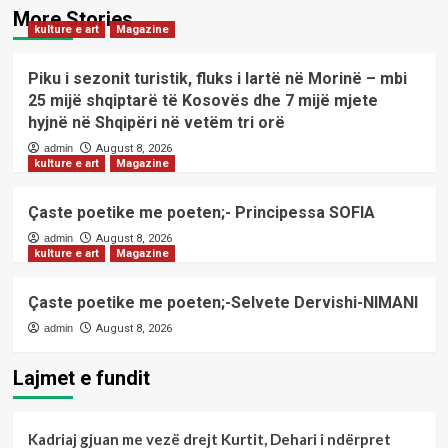
More Stories
kulture e art
Magazine
Piku i sezonit turistik, fluks i lartë në Morinë – mbi
25 mijë shqiptarë të Kosovës dhe 7 mijë mjete
hyjnë në Shqipëri në vetëm tri orë
admin
August 8, 2026
kulture e art
Magazine
Çaste poetike me poeten;- Principessa SOFIA
admin
August 8, 2026
kulture e art
Magazine
Çaste poetike me poeten;-Selvete Dervishi-NIMANI
admin
August 8, 2026
Lajmet e fundit
Kadriaj gjuan me vezë drejt Kurtit, Dehari i ndërpret