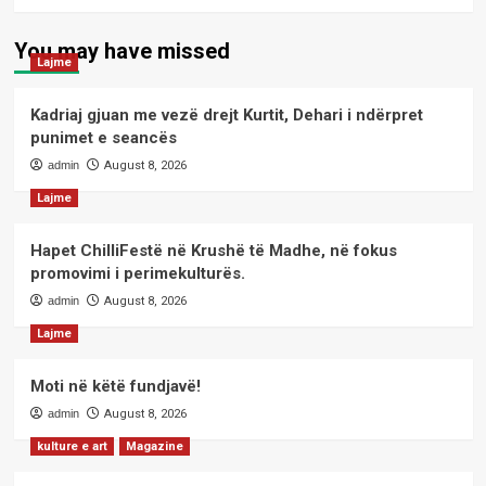
You may have missed
Lajme
Kadriaj gjuan me vezë drejt Kurtit, Dehari i ndërpret
punimet e seancës
admin
August 8, 2026
Lajme
Hapet ChilliFestë në Krushë të Madhe, në fokus
promovimi i perimekulturës.
admin
August 8, 2026
Lajme
Moti në këtë fundjavë!
admin
August 8, 2026
kulture e art
Magazine