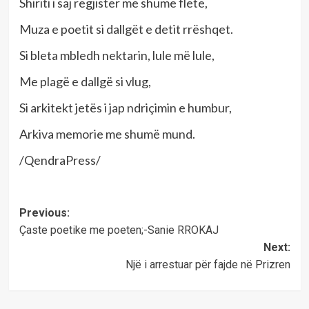
Shiriti i saj regjistër me shumë fletë,
Muza e poetit si dallgët e detit rrëshqet.
Si bleta mbledh nektarin, lule më lule,
Me plagë e dallgë si vlug,
Si arkitekt jetës i jap ndriçimin e humbur,
Arkiva memorie me shumë mund.
/QendraPress/
Post
Previous:
Çaste poetike me poeten;-Sanie RROKAJ
navigation
Next:
Një i arrestuar për fajde në Prizren