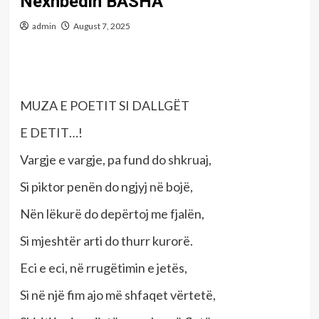
Nexhbedin BASHA
admin
August 7, 2025
MUZA E POETIT SI DALLGËT
E DETIT…!
Vargje e vargje, pa fund do shkruaj,
Si piktor penën do ngjyj në bojë,
Nën lëkurë do depërtoj me fjalën,
Si mjeshtër arti do thurr kurorë.
Eci e eci, në rrugëtimin e jetës,
Si në një fim ajo më shfaqet vërtetë,