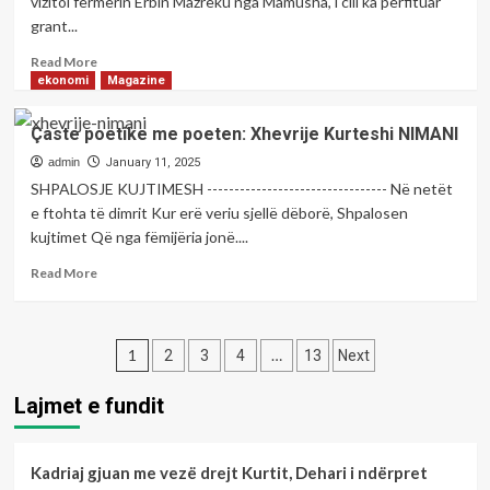
vizitoi fermerin Erbin Mazreku nga Mamusha, i cili ka përfituar
Certifikimi
grant...
i
parë
Read
Read More
me
more
ekonomi
Magazine
titull
about
Mjeshtër
Peci
Çaste poetike me poeten: Xhevrije Kurteshi NIMANI
1902
viziton
!
fermerin
admin
January 11, 2025
në
SHPALOSJE KUJTIMESH --------------------------------- Në netët
Mamushë:
e ftohta të dimrit Kur erë veriu sjellë dëborë, Shpalosen
Mbështetje
kujtimet Që nga fëmijëria jonë....
për
rritjen
Read
Read More
e
more
prodhimit
about
bujqësor.
Çaste
Posts
poetike
1
…
2
3
4
13
Next
me
pagination
poeten:
Lajmet e fundit
Xhevrije
Kurteshi
NIMANI
Kadriaj gjuan me vezë drejt Kurtit, Dehari i ndërpret