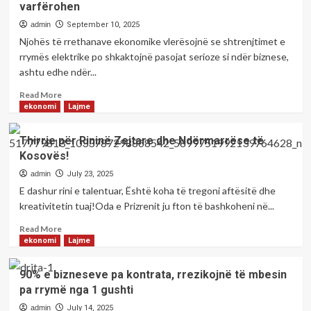
varfërohen
trajtohet
Stamboll,
ndërtuar.
si
organizuar
admin
September 10, 2025
një
nga
Njohës të rrethanave ekonomike vlerësojnë se shtrenjtimet e
prioritet
TUKIAD
rrymës elektrike po shkaktojnë pasojat serioze si ndër biznese,
strategjik
me
ashtu edhe ndër...
për
pjesëmarrjen
komunën.
e
Read
Read More
41
more
ekonomi
Lajme
profesionistëve
about
Njohës
Thirrje për Rininë Zejtare dhe Ndërmarrëse të
të
Kosovës!
ekonomisë
për
admin
July 23, 2025
shtrenjtimin
E dashur rini e talentuar, Është koha të tregoni aftësitë dhe
e
kreativitetin tuaj!Oda e Prizrenit ju fton të bashkoheni në...
rrymës:
Bizneset
Read
Read More
po
more
ekonomi
Lajme
largohen
about
nga
Thirrje
90% e bizneseve pa kontrata, rrezikojnë të mbesin
Kosova,
për
pa rrymë nga 1 gushti
qytetarët
Rininë
po
Zejtare
admin
July 14, 2025