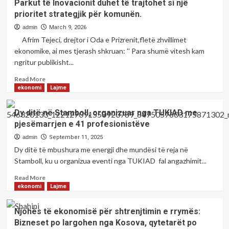
Parkut të Inovacionit duhet të trajtohet si një
-
prioritet strategjik për komunën.
Parku
i
admin
March 9, 2026
Inovacionit
Afrim Tejeci, drejtor i Oda e Prizrenit,fletë zhvillimet
dhe
ekonomike, ai mes tjerash shkruan: '' Para shumë vitesh kam
Trajnimeve
ngritur publikisht...
në
Prizren,
Read
Read More
i
more
ekonomi
Lajme
promovuar
about
që
Afrim
Dy ditë në Stamboll, organizuar nga TUKIAD me
nga
Tejeci;
viti
pjesëmarrjen e 41 profesionistëve
Koncepti
2018
i
admin
September 11, 2025
ende
Zonave
Dy ditë të mbushura me energji dhe mundësi të reja në
nuk
Industriale
Stamboll, ku u organizua eventi nga TUKIAD fal angazhimit...
po
dhe
e
i
Read
Read More
përmbush
Parkut
more
ekonomi
Lajme
qëllimin
të
about
për
Inovacionit
Dy
të
Njohës të ekonomisë për shtrenjtimin e rrymës:
duhet
ditë
cilin
Bizneset po largohen nga Kosova, qytetarët po
të
në
është