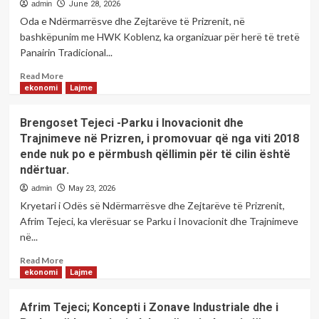
admin
June 28, 2026
Oda e Ndërmarrësve dhe Zejtarëve të Prizrenit, në
bashkëpunim me HWK Koblenz, ka organizuar për herë të tretë
Panairin Tradicional...
Read
Read More
more
ekonomi
Lajme
about
Hapet
Brengoset Tejeci -Parku i Inovacionit dhe
në
Trajnimeve në Prizren, i promovuar që nga viti 2018
Prizren
ende nuk po e përmbush qëllimin për të cilin është
edicioni
ndërtuar.
i
tretë
admin
May 23, 2026
i
Kryetari i Odës së Ndërmarrësve dhe Zejtarëve të Prizrenit,
Panairit
Afrim Tejeci, ka vlerësuar se Parku i Inovacionit dhe Trajnimeve
Tradicional
në...
të
Grave
Read
Read More
Zejtare.
more
ekonomi
Lajme
about
Brengoset
Afrim Tejeci; Koncepti i Zonave Industriale dhe i
Tejeci