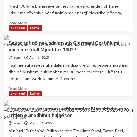
varfërohen
dhe
Rreth 90% të bizneseve të mëdha në vend ende nuk kanë
Ndërmarrëse
lidhur marrëveshje për furnizim me energji elektrike, për çka,...
të
Kosovës!
Read
Read More
more
ekonomi
Lajme
about
90%
Sukseset që nuk ndalen ,në Gjermani Certifikimi i
e
parë me titull Mjeshtër 1902 !
bizneseve
pa
admin
April 6, 2025
kontrata,
Tashmë sukseset nuk ndalen në disa drejtime, sepse angazhimi
rrezikojnë
dhe përkushtimi sublimohen me suksese evidente .. Kështu
të
sot,në Handwerkskammer Koblenz...
mbesin
pa
Read
Read More
rrymë
more
ekonomi
Lajme
nga
about
1
Sukseset
Peci viziton fermerin në Mamushë: Mbështetje për
gushti
që
rritjen e prodhimit bujqësor.
nuk
ndalen
admin
March 2, 2025
,në
Ministri i Bujqësisë, Pylltarisë dhe Zhvillimit Rural, Faton Peci,
Gjermani