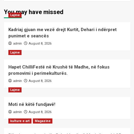
You may have missed
Lajme
Kadriaj gjuan me vezë drejt Kurtit, Dehari i ndërpret
punimet e seancës
admin
August 8, 2026
Lajme
Hapet ChilliFestë në Krushë të Madhe, në fokus
promovimi i perimekulturës.
admin
August 8, 2026
Lajme
Moti në këtë fundjavë!
admin
August 8, 2026
kulture e art
Magazine