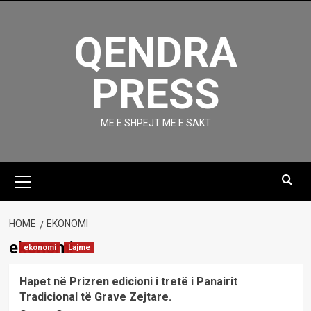
Skip
to
QENDRA
content
PRESS
ME E SHPEJT ME E SAKT
Primary
Menu
HOME
EKONOMI
ekonomi
ekonomi
Lajme
Hapet në Prizren edicioni i tretë i Panairit
Tradicional të Grave Zejtare.