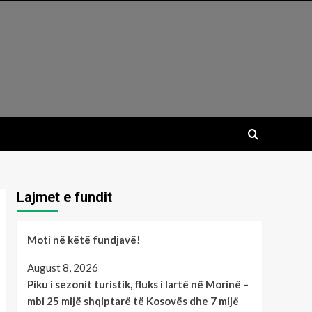
Lajmet e fundit
Moti në këtë fundjavë!
August 8, 2026
Piku i sezonit turistik, fluks i lartë në Morinë –
mbi 25 mijë shqiptarë të Kosovës dhe 7 mijë