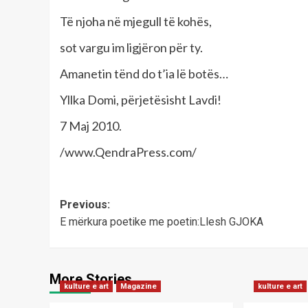
Të njoha në mjegull të kohës,
sot vargu im ligjëron për ty.
Amanetin tënd do t’ia lë botës…
Yllka Domi, përjetësisht Lavdi!
7 Maj 2010.
/www.QendraPress.com/
Post
Previous:
E mërkura poetike me poetin:Llesh GJOKA
navigation
More Stories
kulture e art
Magazine
kulture e art