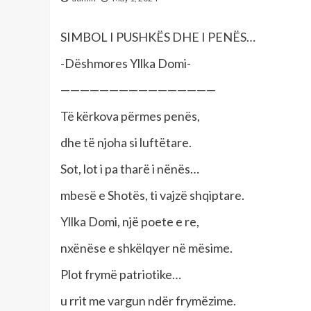
SIMBOL I PUSHKËS DHE I PENËS…
-Dëshmores Yllka Domi-
————————————————
Të kërkova përmes penës,
dhe të njoha si luftëtare.
Sot, lot i pa tharë i nënës…
mbesë e Shotës, ti vajzë shqiptare.
Yllka Domi, një poete e re,
nxënëse e shkëlqyer në mësime.
Plot frymë patriotike…
u rrit me vargun ndër frymëzime.