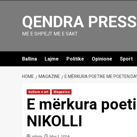
Skip
to
QENDRA PRESS
content
ME E SHPEJT ME E SAKT
Ballina
Lajme
Politike
Opinione
Sport
HOME
MAGAZINE
E MËRKURA POETIKE ME POETEN:DAV
kulture e art
Magazine
E mërkura poet
NIKOLLI
admin
May 1, 2024