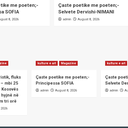
tike me poeten;-
Çaste poetike me poeten;-
sa SOFIA
Selvete Dervishi-NIMANI
ugust 8, 2026
admin
August 8, 2026
zine
kulture e art
Magazine
kulture e art
istik, fluks
Çaste poetike me poeten;-
Çaste poet
ë – mbi 25
Principessa SOFIA
Selvete De
ë Kosovës
admin
August 8, 2026
admin
Au
 hyjnë në
m tri orë
 2026