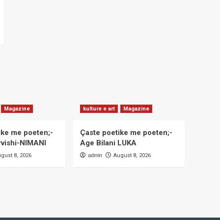
Magazine
kulture e art
Magazine
ike me poeten;-
Çaste poetike me poeten;-
rvishi-NIMANI
Age Bilani LUKA
gust 8, 2026
admin
August 8, 2026