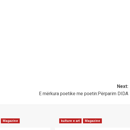
Next:
E mërkura poetike me poetin:Përparim DIDA
Magazine
kulture e art
Magazine