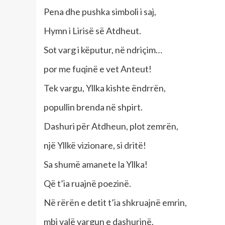
Pena dhe pushka simboli i saj,
Hymn i Lirisë së Atdheut.
Sot varg i këputur, në ndriçim…
por me fuqinë e vet Anteut!
Tek vargu, Yllka kishte ëndrrën,
popullin brenda në shpirt.
Dashuri për Atdheun, plot zemrën,
një Yllkë vizionare, si dritë!
Sa shumë amanete la Yllka!
Që t’ia ruajnë poezinë.
Në rërën e detit t’ia shkruajnë emrin,
mbi valë vargun e dashurinë.