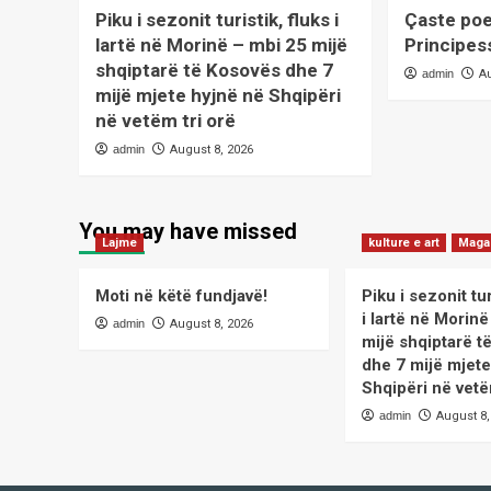
Piku i sezonit turistik, fluks i
Çaste poe
lartë në Morinë – mbi 25 mijë
Principes
shqiptarë të Kosovës dhe 7
admin
A
mijë mjete hyjnë në Shqipëri
në vetëm tri orë
admin
August 8, 2026
You may have missed
Lajme
kulture e art
Maga
Moti në këtë fundjavë!
Piku i sezonit tur
i lartë në Morin
admin
August 8, 2026
mijë shqiptarë t
dhe 7 mijë mjete
Shqipëri në vetë
admin
August 8,