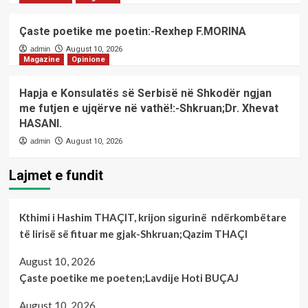
Çaste poetike me poetin:-Rexhep F.MORINA
admin
August 10, 2026
Magazine
Opinione
Hapja e Konsulatës së Serbisë në Shkodër ngjan
me futjen e ujqërve në vathë!:-Shkruan;Dr. Xhevat
HASANI.
admin
August 10, 2026
Lajmet e fundit
Kthimi i Hashim THAÇIT, krijon sigurinë ndërkombëtare
të lirisë së fituar me gjak-Shkruan;Qazim THAÇI
August 10, 2026
Çaste poetike me poeten;Lavdije Hoti BUÇAJ
August 10, 2026