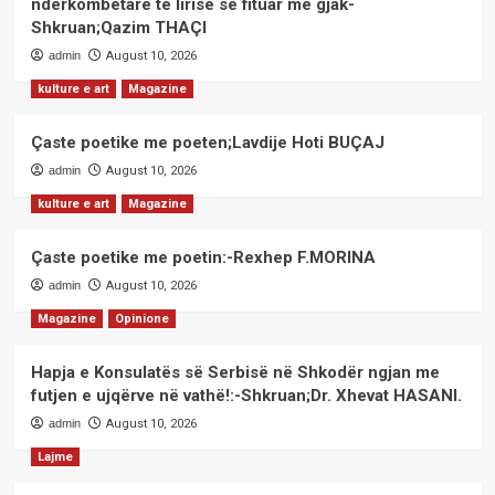
ndërkombëtare të lirisë së fituar me gjak-
Shkruan;Qazim THAÇI
admin
August 10, 2026
kulture e art
Magazine
Çaste poetike me poeten;Lavdije Hoti BUÇAJ
admin
August 10, 2026
kulture e art
Magazine
Çaste poetike me poetin:-Rexhep F.MORINA
admin
August 10, 2026
Magazine
Opinione
Hapja e Konsulatës së Serbisë në Shkodër ngjan me
futjen e ujqërve në vathë!:-Shkruan;Dr. Xhevat HASANI.
admin
August 10, 2026
Lajme