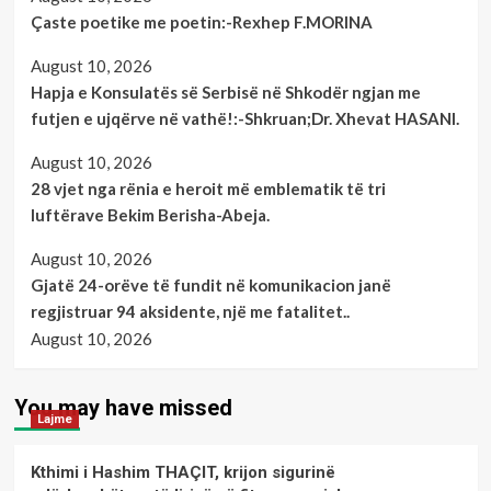
Çaste poetike me poetin:-Rexhep F.MORINA
August 10, 2026
Hapja e Konsulatës së Serbisë në Shkodër ngjan me
futjen e ujqërve në vathë!:-Shkruan;Dr. Xhevat HASANI.
August 10, 2026
28 vjet nga rënia e heroit më emblematik të tri
luftërave Bekim Berisha-Abeja.
August 10, 2026
Gjatë 24-orëve të fundit në komunikacion janë
regjistruar 94 aksidente, një me fatalitet..
August 10, 2026
You may have missed
Lajme
Kthimi i Hashim THAÇIT, krijon sigurinë