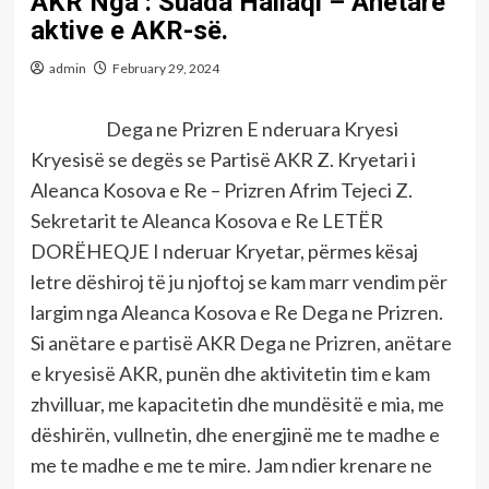
AKR Nga : Suada Hallaqi – Anëtare
aktive e AKR-së.
admin
February 29, 2024
Dega ne Prizren E nderuara Kryesi
Kryesisë se degës se Partisë AKR Z. Kryetari i
Aleanca Kosova e Re – Prizren Afrim Tejeci Z.
Sekretarit te Aleanca Kosova e Re LETËR
DORËHEQJE I nderuar Kryetar, përmes kësaj
letre dëshiroj të ju njoftoj se kam marr vendim për
largim nga Aleanca Kosova e Re Dega ne Prizren.
Si anëtare e partisë AKR Dega ne Prizren, anëtare
e kryesisë AKR, punën dhe aktivitetin tim e kam
zhvilluar, me kapacitetin dhe mundësitë e mia, me
dëshirën, vullnetin, dhe energjinë me te madhe e
me te madhe e me te mire. Jam ndier krenare ne