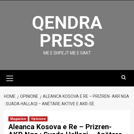
Skip
to
QENDRA
content
PRESS
ME E SHPEJT ME E SAKT
Primary
Menu
HOME
OPINIONE
ALEANCA KOSOVA E RE – PRIZREN- AKR NGA
: SUADA HALLAQI – ANËTARE AKTIVE E AKR-SË.
Magazine
Opinione
Aleanca Kosova e Re – Prizren-