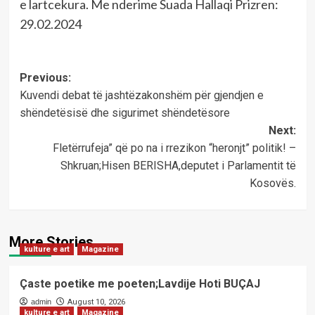
e lartcekura. Me nderime Suada Hallaqi Prizren:
29.02.2024
Post
Previous:
Kuvendi debat të jashtëzakonshëm për gjendjen e
navigation
shëndetësisë dhe sigurimet shëndetësore
Next:
Fletërrufeja” që po na i rrezikon “heronjt” politik! –
Shkruan;Hisen BERISHA,deputet i Parlamentit të
Kosovës.
More Stories
kulture e art
Magazine
Çaste poetike me poeten;Lavdije Hoti BUÇAJ
admin
August 10, 2026
kulture e art
Magazine