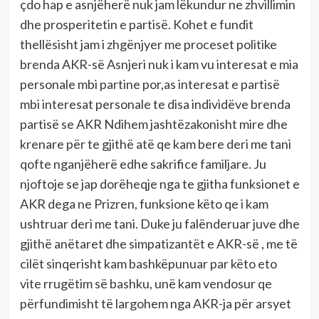
çdo hap e asnjëherë nuk jam lëkundur ne zhvillimin
dhe prosperitetin e partisë. Kohet e fundit
thellësisht jam i zhgënjyer me proceset politike
brenda AKR-së Asnjeri nuk i kam vu interesat e mia
personale mbi partine por,as interesat e partisë
mbi interesat personale te disa individëve brenda
partisë se AKR Ndihem jashtëzakonisht mire dhe
krenare për te gjithë atë qe kam bere deri me tani
qofte nganjëherë edhe sakrifice familjare. Ju
njoftoje se jap dorëheqje nga te gjitha funksionet e
AKR dega ne Prizren, funksione këto qe i kam
ushtruar deri me tani. Duke ju falënderuar juve dhe
gjithë anëtaret dhe simpatizantët e AKR-së , me të
cilët sinqerisht kam bashkëpunuar par këto eto
vite rrugëtim së bashku, unë kam vendosur qe
përfundimisht të largohem nga AKR-ja për arsyet