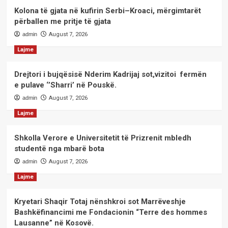
Kolona të gjata në kufirin Serbi–Kroaci, mërgimtarët
përballen me pritje të gjata
admin
August 7, 2026
Lajme
Drejtori i bujqësisë Nderim Kadrijaj sot,vizitoi fermën
e pulave ‘’Sharri’ në Pouskë.
admin
August 7, 2026
Lajme
Shkolla Verore e Universitetit të Prizrenit mbledh
studentë nga mbarë bota
admin
August 7, 2026
Lajme
Kryetari Shaqir Totaj nënshkroi sot Marrëveshje
Bashkëfinancimi me Fondacionin “Terre des hommes
Lausanne” në Kosovë.