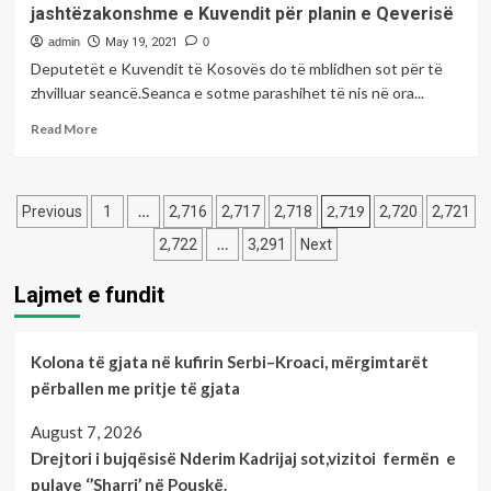
jashtëzakonshme e Kuvendit për planin e Qeverisë
me
konferencë
admin
May 19, 2021
0
për
Deputetët e Kuvendit të Kosovës do të mblidhen sot për të
ecurinë
zhvilluar seancë.Seanca e sotme parashihet të nis në ora...
e
çështjes
Read
Read More
në
more
rastin
about
e
Sot
Posts
Thaçit
nga
…
2,719
Previous
1
2,716
2,717
2,718
2,720
2,721
dhe
ora
pagination
…
2,722
3,291
Next
të
11:00
tjerëve
vazhdon
Lajmet e fundit
seanca
e
jashtëzakonshme
e
Kolona të gjata në kufirin Serbi–Kroaci, mërgimtarët
Kuvendit
përballen me pritje të gjata
për
planin
August 7, 2026
e
Drejtori i bujqësisë Nderim Kadrijaj sot,vizitoi fermën e
Qeverisë
pulave ‘’Sharri’ në Pouskë.