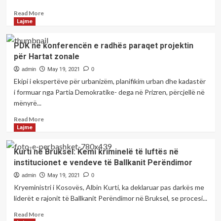
se
do
Read
Read More
të
more
Lajme
mundësojë
about
ndihmë
8
PDK në konferencën e radhës paraqet projektin
të
viktima
për Hartat zonale
madhe
dhe
për
62
admin
May 19, 2021
0
orientimin
raste
Ekipi i ekspertëve për urbanizëm, planifikim urban dhe kadastër
e
të
i formuar nga Partia Demokratike- dega në Prizren, përcjellë në
qytetarëve
reja
mënyrë...
tha
me
kryetari
COVID-
Read
Read More
Haskuka
19
more
Lajme
dhe
about
drejtori
PDK
Kurti në Bruksel: Kemi kriminelë të luftës në
Hajdari
në
institucionet e vendeve të Ballkanit Perëndimor
konferencën
e
admin
May 19, 2021
0
radhës
Kryeministri i Kosovës, Albin Kurti, ka deklaruar pas darkës me
paraqet
liderët e rajonit të Ballkanit Perëndimor në Bruksel, se procesi...
projektin
për
Read
Read More
Hartat