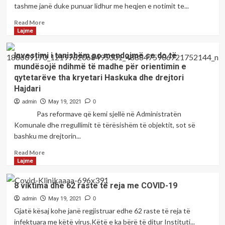
sot
tashme janë duke punuar lidhur me heqjen e notimit te...
hapët
zyrtarisht
Read
Read More
edhe
more
Lajme
Zyra
about
për
Ministrja
Investimi i tanishëm po mendojmë se do të
orientim
Nagavci
mundësojë ndihmë të madhe për orientimin e
në
pohon
qytetarëve tha kryetari Haskuka dhe drejtori
karrierë
se
Hajdari
po
punohet
admin
May 19, 2021
0
për
Pas reformave që kemi sjellë në Administratën
ligjin
Komunale dhe rregullimit të tërësishëm të objektit, sot së
qe
bashku me drejtorin...
nxënësit
ciklit
Read
Read More
fillor
more
Lajme
te
about
mos
Investimi
notohen
8 viktima dhe 62 raste të reja me COVID-19
i
tanishëm
admin
May 19, 2021
0
po
Gjatë kësaj kohe janë regjistruar edhe 62 raste të reja të
mendojmë
infektuara me këtë virus.Këtë e ka bërë të ditur Instituti...