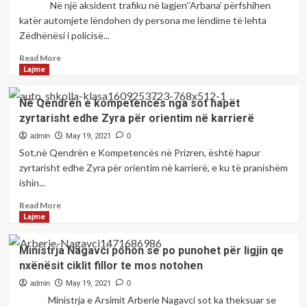
Në një aksident trafiku në lagjen’’Arbana’ përfshihen
katër automjete lëndohen dy persona me lëndime të lehta
Zëdhënësi i policisë...
Read
Read More
more
Lajme
about
Në
Në Qendrën e kompetencës nga sot hapët
një
zyrtarisht edhe Zyra për orientim në karrierë
aksident
trafiku
admin
May 19, 2021
0
në
Sot,në Qendrën e Kompetencës në Prizren, është hapur
lagjen’’Arbana’’
zyrtarisht edhe Zyra për orientim në karrierë, e ku të pranishëm
ishin...
Read
Read More
more
Lajme
about
Në
Ministrja Nagavci pohon se po punohet për ligjin qe
Qendrën
nxënësit ciklit fillor te mos notohen
e
kompetencës
admin
May 19, 2021
0
nga
Ministrja e Arsimit Arberie Nagavci sot ka theksuar se