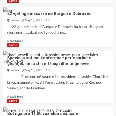
more
Lajme
zonale
about
Kurti
22 vjet nga masakra në Burgun e Dubravës
në
Bruksel:
admin
May 19, 2021
0
Kemi
22 vjet më parë në Burgun e Dubravës ka filluar të kryhet
kriminelë
njëra nga masakrat më të mëdha në...
të
luftës
Read
Read More
në
more
Lajme
institucionet
about
e
22
Specialja sot me konferencë për ecurinë e
vendeve
vjet
çështjes në rastin e Thaçit dhe të tjerëve
të
nga
Ballkanit
masakra
admin
May 19, 2021
0
Perëndimor
në
Prokurori në rastin e ish-presidentit Hashim Thaçi, ish-
Burgun
kryeparlamentari Kadri Veseli, Jakup Krasniqit dhe Rexhep
e
Selimit, sot do të mbajë...
Dubravës
Read
Read More
more
Lajme
about
Specialja
Sot nga ora 11:00 vazhdon seanca e
sot