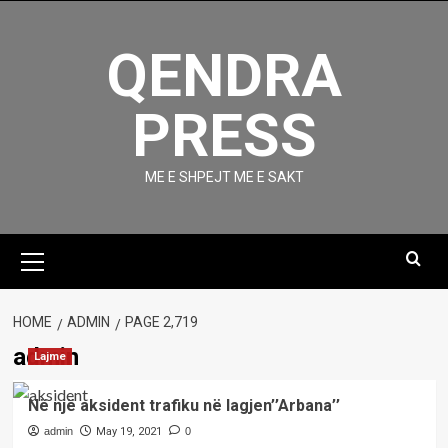
Skip
to
QENDRA
content
PRESS
ME E SHPEJT ME E SAKT
Primary
Menu
HOME
ADMIN
PAGE 2,719
admin
Lajme
Në një aksident trafiku në lagjen’’Arbana’’
admin
May 19, 2021
0