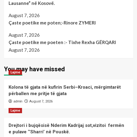
Lausanne” në Kosovë.
August 7, 2026
Çaste poetike me poten;-Rinore ZYMERI
August 7, 2026
Çaste poetike me poeten :- Tixhe Rexha GËRQARI
August 7, 2026
You may have missed
Lajme
Kolona të gjata në kufirin Serbi–Kroaci, mërgimtarët
përballen me pritje të gjata
admin
August 7, 2026
Lajme
Drejtori i bujqësisë Nderim Kadrijaj sot,vizitoi fermën
e pulave ‘’Sharri’ në Pouskë.