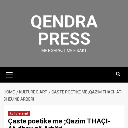
Skip
to
QENDRA
content
PRESS
ME E SHPEJT ME E SAKT
Primary
Menu
HOME
KULTURE E ART
ÇASTE POETIKE ME ;QAZIM THAÇI- AT-
DHEU NË ARBËRI
kulture e art
Çaste poetike me ;Qazim THAÇI-