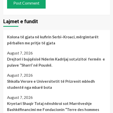
Lajmet e fundit
Kolona të gjata në kufirin Serbi–Kroaci, mërgimtarët
përballen me pritje të gjata
August 7, 2026
Drejtori i bujqësisë Nderim Kadrijaj sot,vizitoi fermën e
pulave ‘’Sharri’ në Pouskë.
August 7, 2026
Shkolla Verore e Universitetit të Prizrenit mbledh
studentë nga mbarë bota
August 7, 2026
Kryetari Shaqir Totaj nënshkroi sot Marrëveshje
Bashkëfinancimi me Fondacionin “Terre des hommes