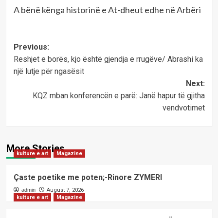
A bënë kënga historinë e At-dheut edhe në Arbëri
Post
Previous:
Reshjet e borës, kjo është gjendja e rrugëve/ Abrashi ka
navigation
një lutje për ngasësit
Next:
KQZ mban konferencën e parë: Janë hapur të gjitha
vendvotimet
More Stories
kulture e art
Magazine
Çaste poetike me poten;-Rinore ZYMERI
admin
August 7, 2026
kulture e art
Magazine