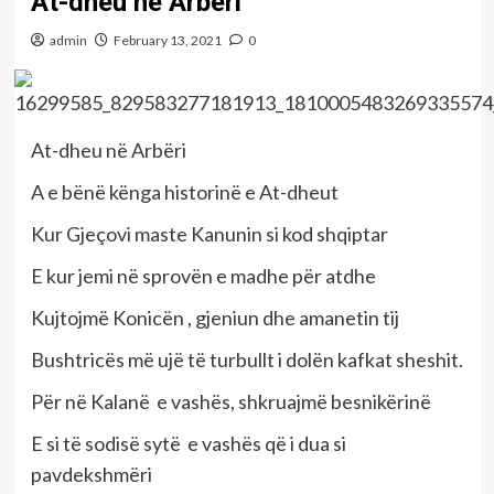
At-dheu në Arbëri
admin
February 13, 2021
0
At-dheu në Arbëri
A e bënë kënga historinë e At-dheut
Kur Gjeçovi maste Kanunin si kod shqiptar
E kur jemi në sprovën e madhe për atdhe
Kujtojmë Konicën , gjeniun dhe amanetin tij
Bushtricës më ujë të turbullt i dolën kafkat sheshit.
Për në Kalanë e vashës, shkruajmë besnikërinë
E si të sodisë sytë e vashës që i dua si
pavdekshmëri